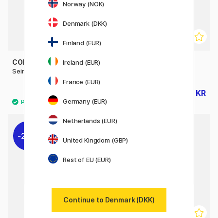
Norway (NOK)
Denmark (DKK)
Finland (EUR)
COLART
COLART
Ireland (EUR)
Seine Staffeli
Studio Pro Studiostaffeli
France (EUR)
279 KR
468 KR
349 KR
585 KR
Germany (EUR)
Netherlands (EUR)
20%
20%
United Kingdom (GBP)
Rest of EU (EUR)
Continue to Denmark (DKK)