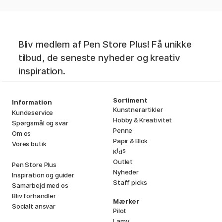
Bliv medlem af Pen Store Plus! Få unikke
tilbud, de seneste nyheder og kreativ
inspiration.
Sortiment
Information
Kunstnerartikler
Kundeservice
Hobby & Kreativitet
Spørgsmål og svar
Penne
Om os
Papir & Blok
Vores butik
i
s
K
d
Outlet
Pen Store Plus
Nyheder
Inspiration og guider
Staff picks
Samarbejd med os
Bliv forhandler
Mærker
Socialt ansvar
Pilot
Lamy