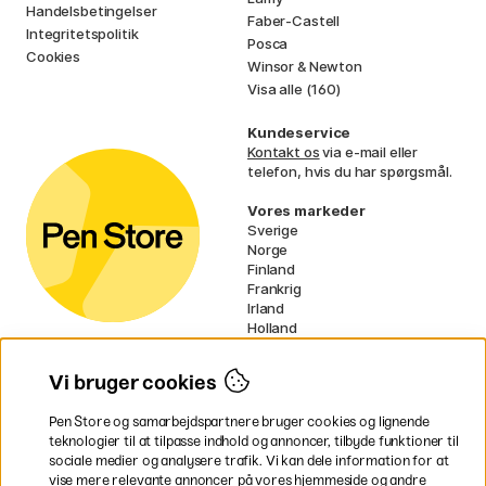
Handelsbetingelser
Faber-Castell
Integritetspolitik
Posca
Cookies
Winsor & Newton
Visa alle (160)
Kundeservice
Kontakt os
via e-mail eller
telefon, hvis du har spørgsmål.
Vores markeder
Sverige
Norge
Finland
Frankrig
Irland
Holland
Tyskland
UK
Vi bruger cookies
EU
Pen Store og samarbejdspartnere bruger cookies og lignende
* Specifikke
fragtvilkår
gælder for
teknologier til at tilpasse indhold og annoncer, tilbyde funktioner til
voluminøse varer.
sociale medier og analysere trafik. Vi kan dele information for at
vise mere relevante annoncer på vores hjemmeside og andre