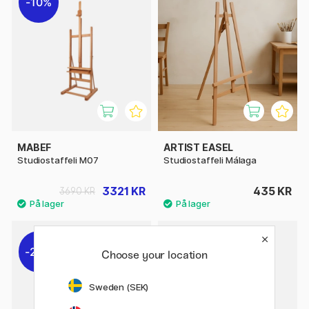
10%
MABEF
ARTIST EASEL
Studiostaffeli M07
Studiostaffeli Málaga
3321 KR
435 KR
3690 KR
20%
20%
Choose your location
Sweden (SEK)