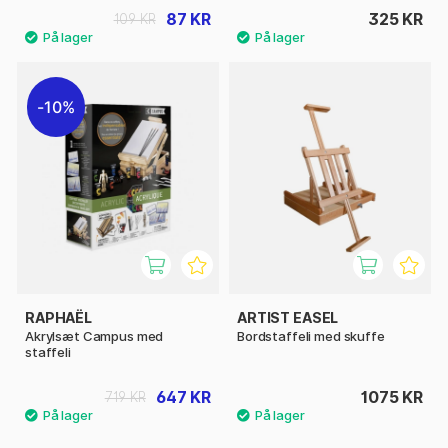
87 KR
325 KR
109 KR
10%
RAPHAËL
ARTIST EASEL
Akrylsæt Campus med
Bordstaffeli med skuffe
staffeli
647 KR
1075 KR
719 KR