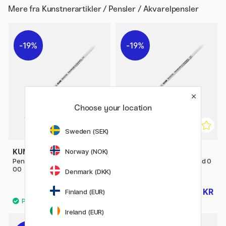
Mere fra
Kunstnerartikler / Pensler / Akvarelpensler
19%
19%
Choose your location
Sweden (SEK)
Norway (NOK)
KUM
KUM
Pensel Memory Point Round
Pensel Memory Point Round 0
00
Denmark (DKK)
34 KR
34 KR
Finland (EUR)
42 KR
42 KR
Ireland (EUR)