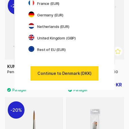
France (EUR)
20%
21%
Germany (EUR)
Netherlands (EUR)
United Kingdom (GBP)
Rest of EU (EUR)
KUM
KUM
Pensel Memory Point Round 1
Pensel Memory Point Flat 10
Continue to Denmark (DKK)
35 KR
60 KR
44 KR
76 KR
20%