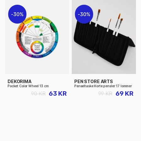
30%
30%
DEKORIMA
PEN STORE ARTS
Pocket Color Wheel 13 cm
Penseltaske Korte pensler 17 lommer
63 KR
69 KR
90 KR
99 KR