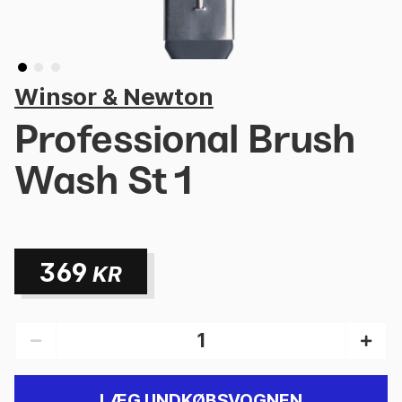
Winsor & Newton
Professional Brush
Wash St 1
369
KR
LÆG I INDKØBSVOGNEN