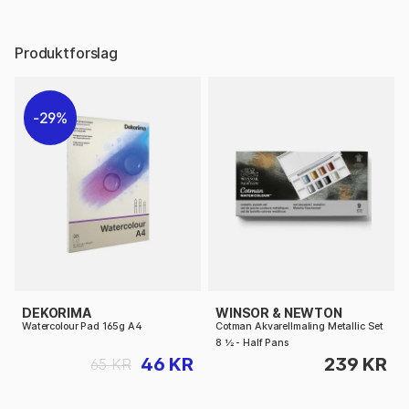
Produktforslag
29%
DEKORIMA
WINSOR & NEWTON
Watercolour Pad 165g A4
Cotman Akvarellmaling Metallic Set
8 ½ - Half Pans
46 KR
239 KR
65 KR