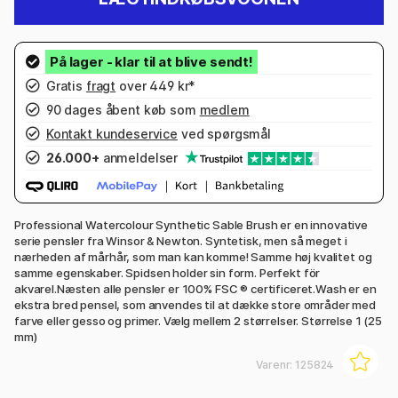
Gratis
fragt
over 449 kr*
90 dages åbent køb som
medlem
Kontakt kundeservice
ved spørgsmål
26.000+
anmeldelser
Professional Watercolour Synthetic Sable Brush er en innovative
serie pensler fra Winsor & Newton. Syntetisk, men så meget i
nærheden af mårhår, som man kan komme! Samme høj kvalitet og
samme egenskaber. Spidsen holder sin form. Perfekt för
akvarel.Næsten alle pensler er 100% FSC ® certificeret.Wash er en
ekstra bred pensel, som anvendes til at dække store områder med
farve eller gesso og primer. Vælg mellem 2 størrelser. Størrelse 1 (25
mm)
Varenr:
125824