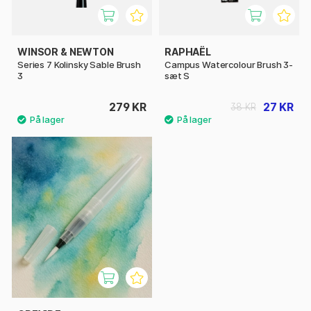
WINSOR & NEWTON
RAPHAËL
Series 7 Kolinsky Sable Brush
Campus Watercolour Brush 3-
3
sæt S
279 KR
27 KR
38 KR