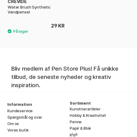
CREVIDE
Water Brush Synthetic
Vandpensel
29 KR
Bliv medlem af Pen Store Plus! Få unikke
tilbud, de seneste nyheder og kreativ
inspiration.
Sortiment
Information
Kunstnerartikler
Kundeservice
Hobby & Kreativitet
Spørgsmål og svar
Penne
Om os
Papir & Blok
Vores butik
i
s
K
d