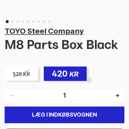
TOYO Steel Company
M8 Parts Box Black
420
KR
525
KR
LÆG I INDKØBSVOGNEN