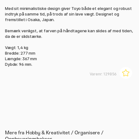
Med sit minimalistiske design giver Toyo både et elegant og robust
indtryk på samme tid, på trods af sin lave vægt. Designet og
fremstillet i Osaka, Japan.
Bemærk venligst, at farven på håndtagene kan slides af med tiden,
da de er slidstærke.
Vægt: 1,4 kg
Bredde: 277 mm
Længde: 367 mm
Dybde: 96 mm.
Varenr:
129856
Mere fra
Hobby & Kreativitet / Organisere /
Oppbevaringsbokser