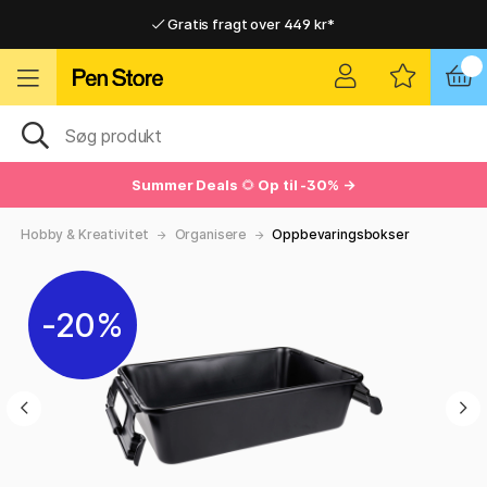
Gratis fragt over 449 kr*
Hurtigt til dør eller pakkeshop
Hurtigt til dør eller pakkeshop
Gratis fragt over 449 kr*
Summer Deals
🌻
Op til -30% →
Hobby & Kreativitet
Organisere
Oppbevaringsbokser
20%