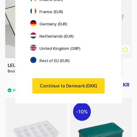
20%
France (EUR)
Germany (EUR)
Netherlands (EUR)
United Kingdom (GBP)
Rest of EU (EUR)
LEUCHTTURM1917
PLAYBOX
Book Box
Opbevaringskasse Crafts
239 KR
72 KR
90 KR
Continue to Denmark (DKK)
10%