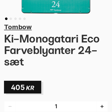
Tombow
Ki-Monogatari Eco
Farveblyanter 24-
sæt
405
KR