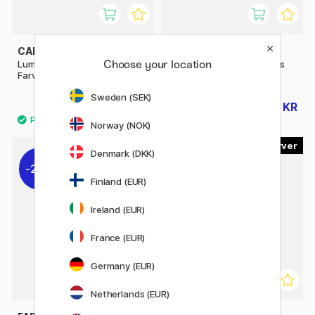
CARAN D'ACHE
FABER-CASTELL
Choose your location
Luminance 6901
Farveblyanter Polychromos
Farveblyanter sæt 20 stk
sæt 120 stk
Sweden (SEK)
647 KR
1616 KR
719 KR
1795 KR
Norway (NOK)
120
Denmark (DKK)
20%
Finland (EUR)
Ireland (EUR)
France (EUR)
Germany (EUR)
Netherlands (EUR)