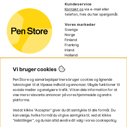
Kundeservice
Kontakt os
via e-mail eller
telefon, hvis du har spørgsmål.
Vores markeder
Sverige
Norge
Finland
Frankrig
Irland
Holland
Tyskland
UK
Vi bruger cookies
EU
Pen Store og samarbejdspartnere bruger cookies og lignende
* Specifikke
fragtvilkår
gælder for
teknologier til at tilpasse indhold og annoncer, tilbyde funktioner til
voluminøse varer.
sociale medier og analysere trafik. Vi kan dele information for at
vise mere relevante annoncer på vores hjemmeside og andre
platforme.
Betal nemt og sikkert
Ved at klikke ”Accepter” giver du dit samtykke til alle formål. Du
kan vælge, hvilke formål du vil give samtykke til, ved at klikke
”Indstillinger”, og du kan altid ændre dit valg i vores cookiepolicy.