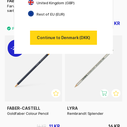
FABER-CASTELL
FABER-CASTELL
United Kingdom (GBP)
Farveblyanter Polychromos
Polychromos stykkevis
sæt 36 stk
Rest of EU (EUR)
487 KR
18 KR
609 KR
22 KR
Continue to Denmark (DKK)
48
21%
FABER-CASTELL
LYRA
Goldfaber Colour Pencil
Rembrandt Splender
11 KR
16 KR
14 KR