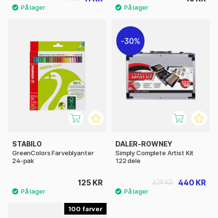
30%
STABILO
DALER-ROWNEY
GreenColors Farveblyanter
Simply Complete Artist Kit
24-pak
122 dele
125 KR
440 KR
629 KR
100