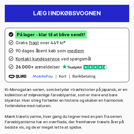
LÆG I INDKØBSVOGNEN
Gratis
fragt
over 449 kr*
90 dages åbent køb som
medlem
Kontakt kundeservice
ved spørgsmål
26.000+
anmeldelser
Ki-Monogatari-serien, som betyder »træhistorie« på japansk, er en
kollektion af miljøvenlige farveblyanter, som er mere end bare
blyanter. Hver streg fortæller en historie og skaber en harmonisk
forbindelse med naturen.
Mærk træets varme, hver gang du tegner med en pen fra serien.
Farveblyanterne har en overflade, der fremhæver træets årer på
bedste vis, og de er meget lette at spidse.