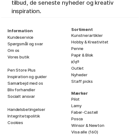
tilbud, de seneste nyheder og kreativ
inspiration.
Sortiment
Information
Kunstnerartikler
Kundeservice
Hobby & Kreativitet
Spørgsmål og svar
Penne
Om os
Papir & Blok
Vores butik
i
s
K
d
Outlet
Pen Store Plus
Nyheder
Inspiration og guider
Staff picks
Samarbejd med os
Bliv forhandler
Mærker
Socialt ansvar
Pilot
Lamy
Handelsbetingelser
Faber-Castell
Integritetspolitik
Posca
Cookies
Winsor & Newton
Visa alle (160)