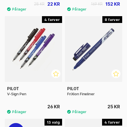
22 KR
152 KR
28 KR
169 KR
4
8
PILOT
PILOT
V-Sign Pen
FriXion Fineliner
26 KR
25 KR
13
4