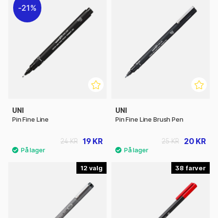
21%
UNI
UNI
Pin Fine Line
Pin Fine Line Brush Pen
19 KR
20 KR
24 KR
25 KR
12
38