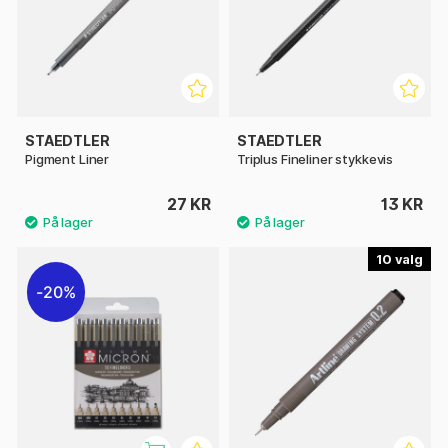
STAEDTLER
STAEDTLER
Pigment Liner
Triplus Fineliner stykkevis
27 KR
13 KR
10
20%