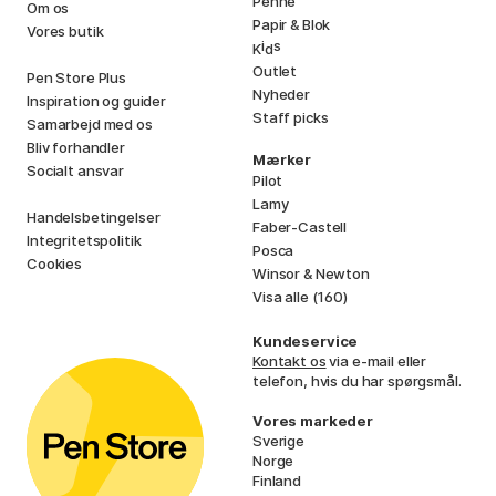
Penne
Om os
Papir & Blok
Vores butik
i
s
K
d
Outlet
Pen Store Plus
Nyheder
Inspiration og guider
Staff picks
Samarbejd med os
Bliv forhandler
Mærker
Socialt ansvar
Pilot
Lamy
Handelsbetingelser
Faber-Castell
Integritetspolitik
Posca
Cookies
Winsor & Newton
Visa alle (160)
Kundeservice
Kontakt os
via e-mail eller
telefon, hvis du har spørgsmål.
Vores markeder
Sverige
Norge
Finland