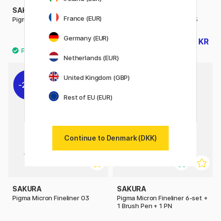
SAKURA
SAKURA
France (EUR)
Pigma Micron Fineliner 08
Pigma Micron Fineliner 005
Germany (EUR)
22 KR
22 KR
28 KR
28 KR
Netherlands (EUR)
4
United Kingdom (GBP)
21%
10%
Rest of EU (EUR)
Continue to Denmark (DKK)
SAKURA
SAKURA
Pigma Micron Fineliner 03
Pigma Micron Fineliner 6-set +
1 Brush Pen + 1 PN