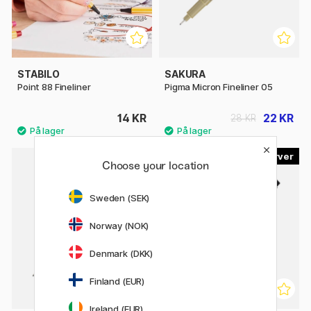
STABILO
SAKURA
Point 88 Fineliner
Pigma Micron Fineliner 05
14 KR
22 KR
28 KR
4
9
Choose your location
21%
Sweden (SEK)
Norway (NOK)
Denmark (DKK)
Finland (EUR)
Ireland (EUR)