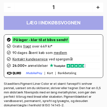
LÆG I INDKØBSVOGNEN
Gratis
fragt
over 449 kr*
90 dages åbent køb som
medlem
Kontakt kundeservice
ved spørgsmål
26.000+
anmeldelser
Staedtlers Pigment Liner Color er et skønt farvepift i enhver
pennal, uanset om du skitserer, skriver eller tegner. Den har en 0,5
mm slidstærk fiberspids med en lang metalhylster, som gør den
perfekt til brug med lineal eller skabelon. Pigmentblækket er
vandbaseret, permanent, syrefri og lysægte, og desuden
dokumentægte i henhold til ISO 14145-2.