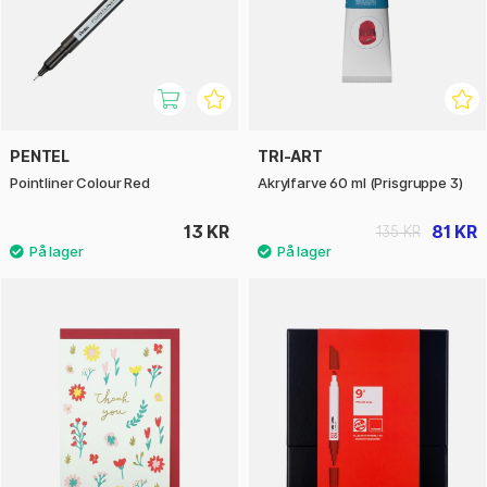
PENTEL
TRI-ART
Pointliner Colour Red
Akrylfarve 60 ml (Prisgruppe 3)
13 KR
81 KR
135 KR