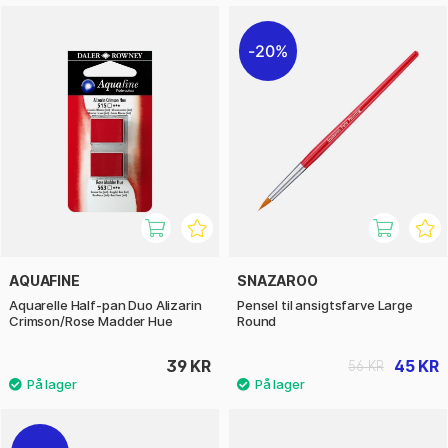
20%
AQUAFINE
SNAZAROO
Aquarelle Half-pan Duo Alizarin
Pensel til ansigtsfarve Large
Crimson/Rose Madder Hue
Round
39 KR
45 KR
56 KR