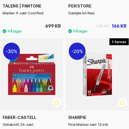
TALENS | PANTONE
PEN STORE
Marker 9-sæt Cool Red
Sample kit Rød
699 KR
166 KR
208 KR
1
30%
20%
FABER-CASTELL
SHARPIE
Vokskridt 24-sæt
Fine Marker sæt 12 stk