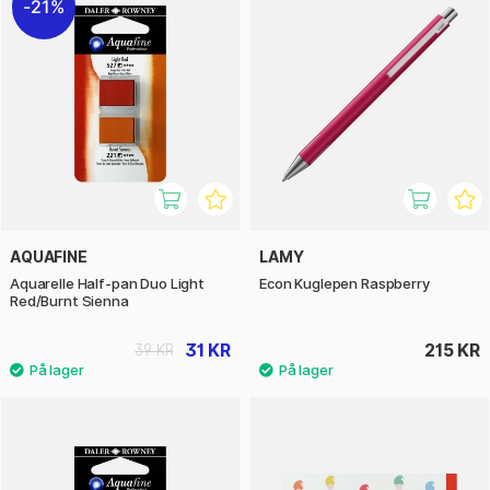
21%
AQUAFINE
LAMY
Aquarelle Half-pan Duo Light
Econ Kuglepen Raspberry
Red/Burnt Sienna
31 KR
215 KR
39 KR