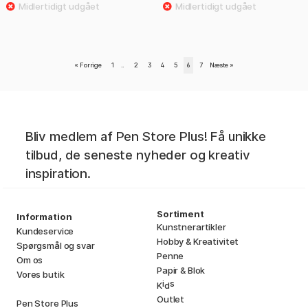
«
Forrige
1
..
2
3
4
5
6
7
Næste
»
Bliv medlem af Pen Store Plus! Få unikke
tilbud, de seneste nyheder og kreativ
inspiration.
Sortiment
Information
Kunstnerartikler
Kundeservice
Hobby & Kreativitet
Spørgsmål og svar
Penne
Om os
Papir & Blok
Vores butik
i
s
K
d
Outlet
Pen Store Plus