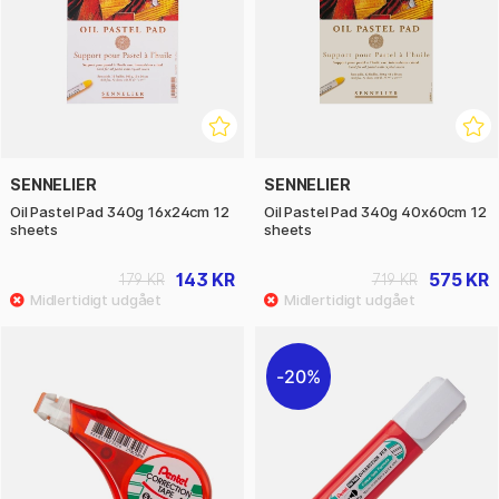
SENNELIER
SENNELIER
Oil Pastel Pad 340g 16x24cm 12
Oil Pastel Pad 340g 40x60cm 12
sheets
sheets
143 KR
575 KR
179 KR
719 KR
20%