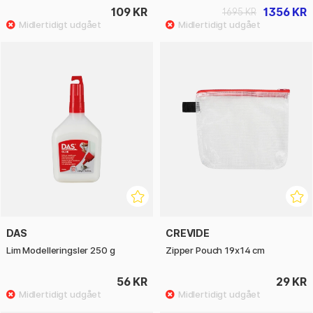
109 KR
1356 KR
1695 KR
DAS
CREVIDE
Lim Modelleringsler 250 g
Zipper Pouch 19x14 cm
56 KR
29 KR