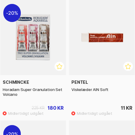
20%
SCHMINCKE
PENTEL
Horadam Super Granulation Set
Viskelæder AIN Soft
Volcano
180 KR
11 KR
225 KR
20%