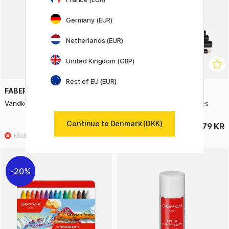
Germany (EUR)
Netherlands (EUR)
United Kingdom (GBP)
Rest of EU (EUR)
FABER-CASTELL
PROMARKER
Vandkop Rød
Promarker 6-sæt Red tones
Continue to Denmark (DKK)
24 KR
179 KR
30 KR
20%