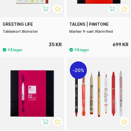
GREETING LIFE
TALENS | PANTONE
Takkekort Blomster
Marker 9-sæt Warm Red
35 KR
699 KR
20%