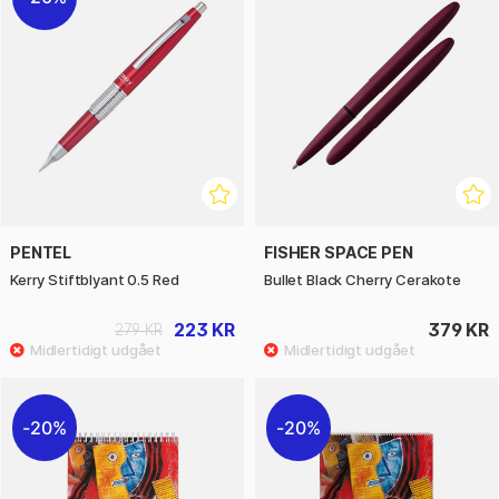
PENTEL
FISHER SPACE PEN
Kerry Stiftblyant 0.5 Red
Bullet Black Cherry Cerakote
223 KR
379 KR
279 KR
20%
20%