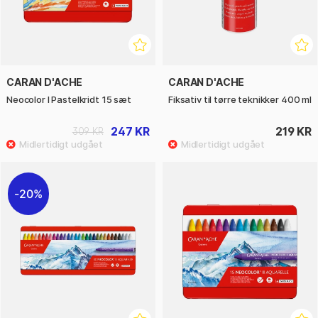
CARAN D'ACHE
CARAN D'ACHE
Neocolor I Pastelkridt 15 sæt
Fiksativ til tørre teknikker 400 ml
247 KR
219 KR
309 KR
20%