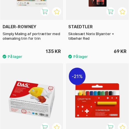
DALER-ROWNEY
STAEDTLER
Simply Maling af portrætter med
Skolesæt Norix Blyanter +
oliemaling trin for trin
tilbehør Red
135 KR
69 KR
21%