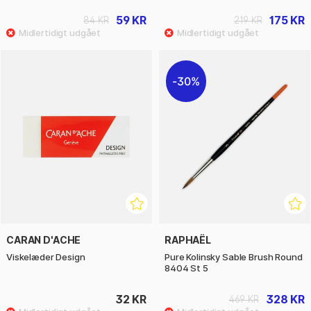
59 KR
175 KR
84 KR
219 KR
30%
CARAN D'ACHE
RAPHAËL
Viskelæder Design
Pure Kolinsky Sable Brush Round
8404 St 5
32 KR
328 KR
469 KR