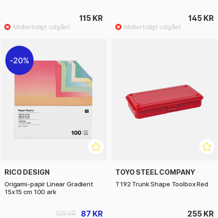
115 KR
145 KR
20%
RICO DESIGN
TOYO STEEL COMPANY
Origami-papir Linear Gradient
T192 Trunk Shape Toolbox Red
15x15 cm 100 ark
87 KR
255 KR
109 KR