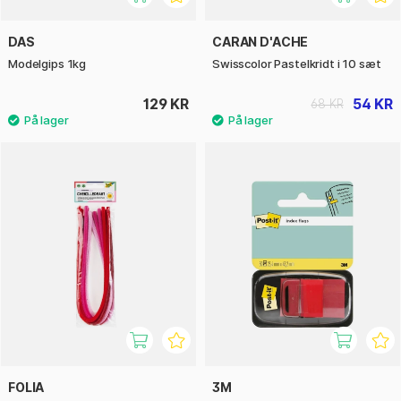
DAS
CARAN D'ACHE
Modelgips 1kg
Swisscolor Pastelkridt i 10 sæt
129 KR
54 KR
68 KR
FOLIA
3M