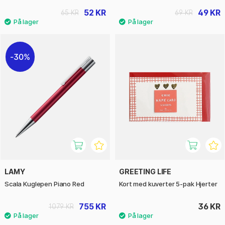
52 KR
49 KR
65 KR
69 KR
30%
LAMY
GREETING LIFE
Scala Kuglepen Piano Red
Kort med kuverter 5-pak Hjerter
755 KR
36 KR
1079 KR