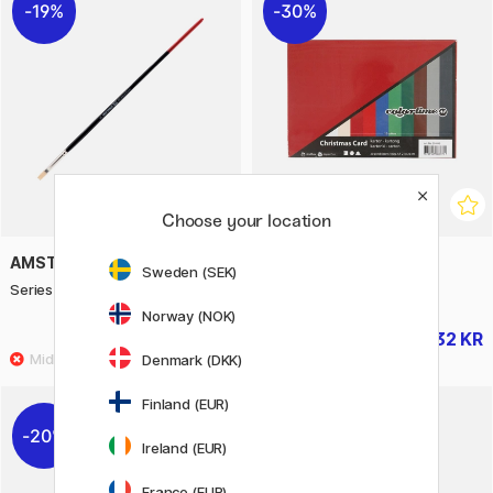
19%
30%
Choose your location
AMSTERDAM
CREATIV COMPANY
Sweden (SEK)
Series 600 Pensel Flat St 4
Farvet papir Jul A4 180 g
Norway (NOK)
29 KR
32 KR
36 KR
46 KR
Denmark (DKK)
Finland (EUR)
20%
Ireland (EUR)
France (EUR)