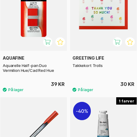
AQUAFINE
GREETING LIFE
Aquarelle Half-pan Duo
Takkekort Trolls
Vermilion Hue/Cad Red Hue
39 KR
30 KR
1
40%