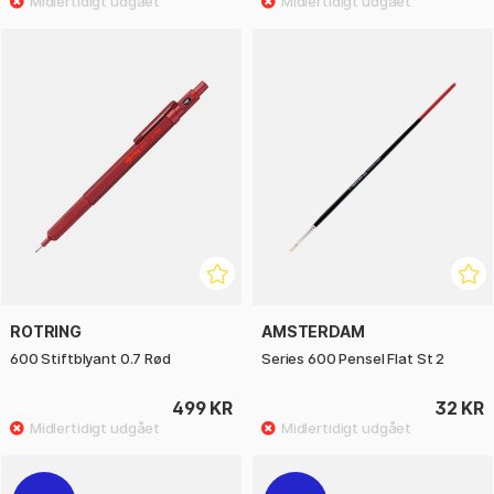
ROTRING
AMSTERDAM
600 Stiftblyant 0.7 Rød
Series 600 Pensel Flat St 2
499 KR
32 KR