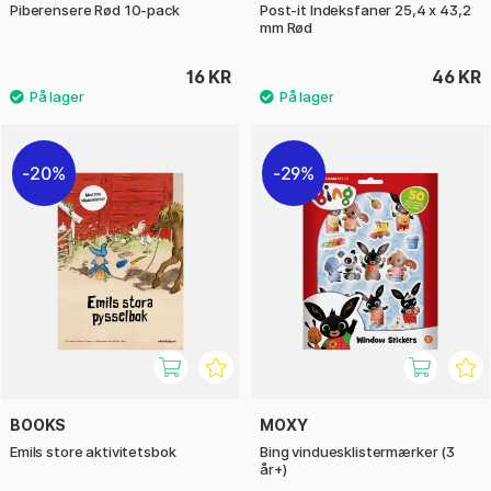
Piberensere Rød 10-pack
Post-it Indeksfaner 25,4 x 43,2
mm Rød
16 KR
46 KR
20%
29%
BOOKS
MOXY
Emils store aktivitetsbok
Bing vinduesklistermærker (3
år+)