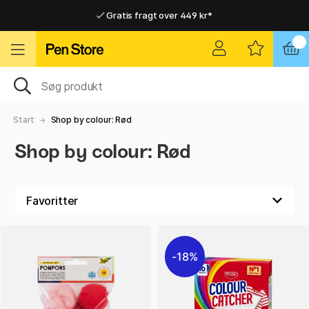
Gratis fragt over 449 kr*
Hurtigt til dør eller pakkeshop
Hurtigt til dør eller pakkeshop
Gratis fragt over 449 kr*
Start
Shop by colour: Rød
Shop by colour: Rød
18%