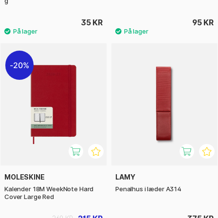
g
35 KR
95 KR
20%
MOLESKINE
LAMY
Kalender 18M WeekNote Hard
Penalhus i læder A314
Cover Large Red