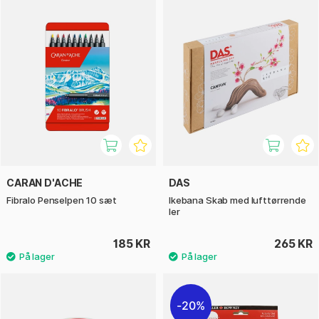
CARAN D'ACHE
DAS
Fibralo Penselpen 10 sæt
Ikebana Skab med lufttørrende
ler
185 KR
265 KR
20%