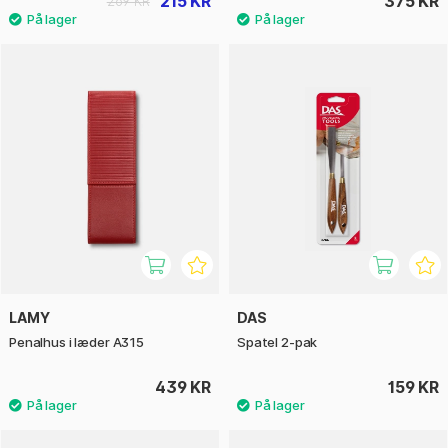
215 KR
375 KR
269 KR
LAMY
DAS
Penalhus i læder A315
Spatel 2-pak
439 KR
159 KR