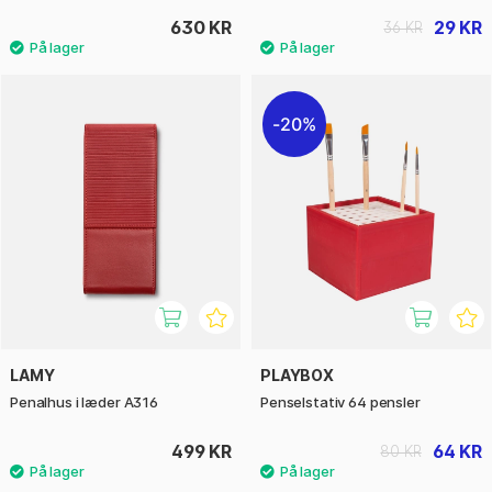
630 KR
29 KR
36 KR
20%
LAMY
PLAYBOX
Penalhus i læder A316
Penselstativ 64 pensler
499 KR
64 KR
80 KR