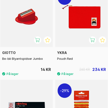
GIOTTO
YKRA
Be-bè Blyantspidser Jumbo
Pouch Rød
14 KR
234 KR
260 KR
29%