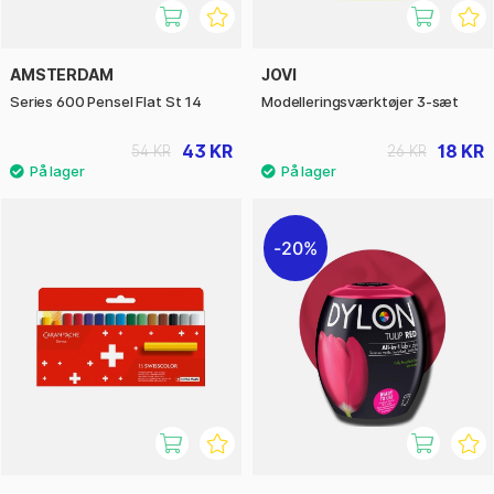
AMSTERDAM
JOVI
Series 600 Pensel Flat St 14
Modelleringsværktøjer 3-sæt
43 KR
18 KR
54 KR
26 KR
20%