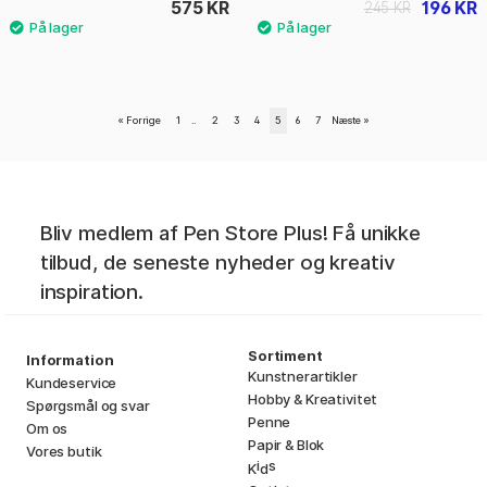
575 KR
196 KR
245 KR
«
Forrige
1
..
2
3
4
5
6
7
Næste
»
Bliv medlem af Pen Store Plus! Få unikke
tilbud, de seneste nyheder og kreativ
inspiration.
Sortiment
Information
Kunstnerartikler
Kundeservice
Hobby & Kreativitet
Spørgsmål og svar
Penne
Om os
Papir & Blok
Vores butik
i
s
K
d