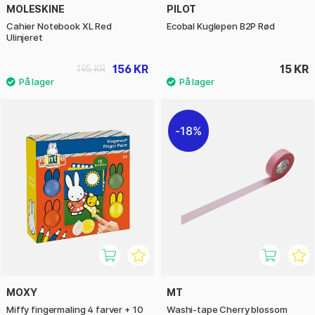
MOLESKINE
PILOT
Cahier Notebook XL Red
Ecobal Kuglepen B2P Rød
Ulinjeret
156 KR
15 KR
195 KR
18%
MOXY
MT
Miffy fingermaling 4 farver + 10
Washi-tape Cherry blossom