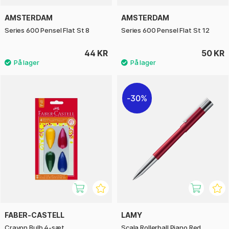
AMSTERDAM
AMSTERDAM
Series 600 Pensel Flat St 8
Series 600 Pensel Flat St 12
44 KR
50 KR
30%
FABER-CASTELL
LAMY
Crayon Bulb 4-sæt
Scala Rollerball Piano Red