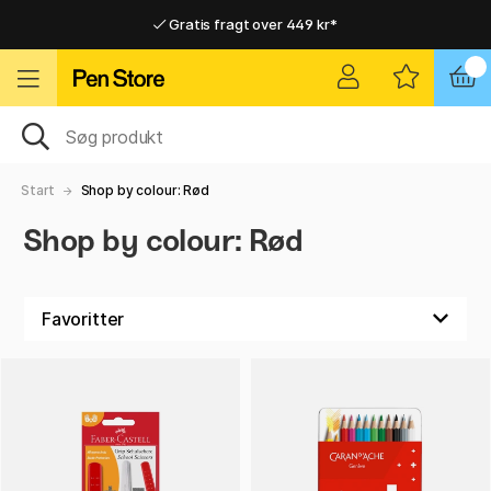
Gratis fragt over 449 kr*
Hurtigt til dør eller pakkeshop
Hurtigt til dør eller pakkeshop
Gratis fragt over 449 kr*
Start
Shop by colour: Rød
Shop by colour: Rød