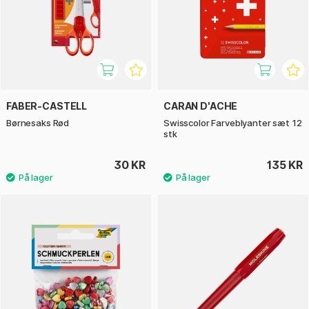
FABER-CASTELL
CARAN D'ACHE
Børnesaks Rød
Swisscolor Farveblyanter sæt 12
stk
30 KR
135 KR