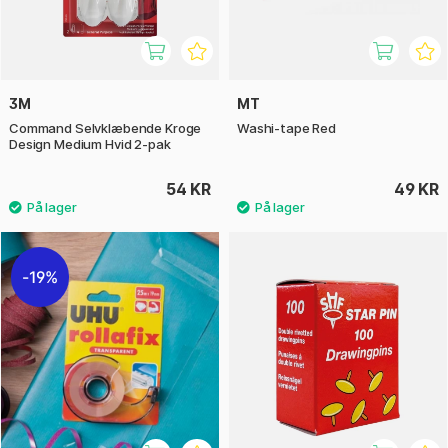
3M
MT
Command Selvklæbende Kroge
Washi-tape Red
Design Medium Hvid 2-pak
54 KR
49 KR
19%