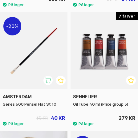
7
20%
AMSTERDAM
SENNELIER
Series 600 Pensel Flat St 10
Oil Tube 40 ml (Price group 5)
40 KR
279 KR
50 KR