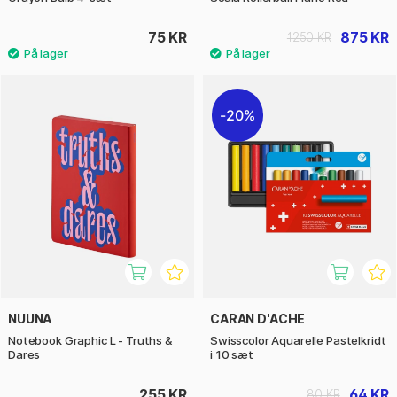
75 KR
875 KR
1250 KR
20%
NUUNA
CARAN D'ACHE
Notebook Graphic L - Truths &
Swisscolor Aquarelle Pastelkridt
Dares
i 10 sæt
255 KR
64 KR
80 KR