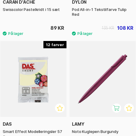
CARAN D'ACHE
DYLON
Swisscolor Pastelkridt i 15 sæt
Pod All-in-1 Tekstilfarve Tulip
Red
89 KR
108 KR
135 KR
12
DAS
LAMY
Smart Effect Modelleringsler 57
Noto Kuglepen Burgundy