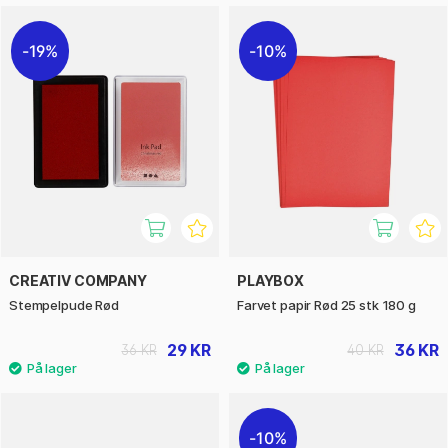
19%
10%
CREATIV COMPANY
PLAYBOX
Stempelpude Rød
Farvet papir Rød 25 stk 180 g
29 KR
36 KR
36 KR
40 KR
10%