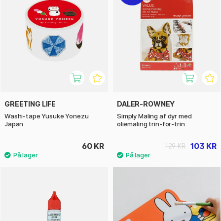
GREETING LIFE
DALER-ROWNEY
Washi-tape Yusuke Yonezu
Simply Maling af dyr med
Japan
oliemaling trin-for-trin
60 KR
103 KR
129 KR