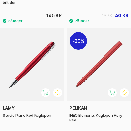
billeder
145 KR
40 KR
49 KR
20%
LAMY
PELIKAN
Studio Piano Red Kuglepen
INEO Elements Kuglepen Fiery
Red