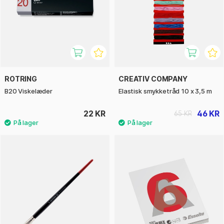
ROTRING
CREATIV COMPANY
B20 Viskelæder
Elastisk smykketråd 10 x 3,5 m
22 KR
46 KR
65 KR