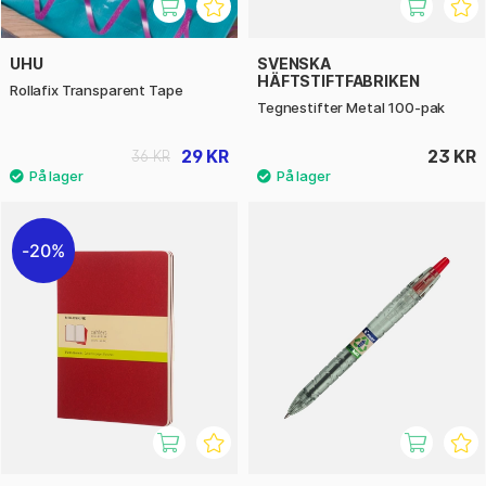
UHU
SVENSKA
HÄFTSTIFTFABRIKEN
Rollafix Transparent Tape
Tegnestifter Metal 100-pak
29 KR
23 KR
36 KR
20%