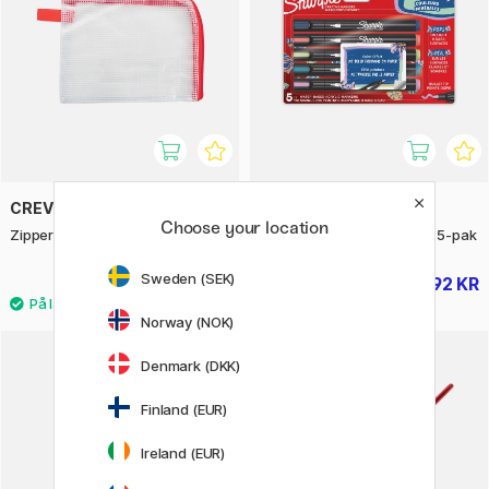
CREVIDE
SHARPIE
Choose your location
Zipper Pouch 19x14 cm Edge
Creative Marker Bullet Tip 5-pak
Sweden (SEK)
34 KR
92 KR
49 KR
115 KR
Norway (NOK)
Denmark (DKK)
Finland (EUR)
Ireland (EUR)