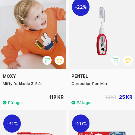
22%
MOXY
PENTEL
Miffy forklæde 3-5 år
Correction Pen Mini
119 KR
25 KR
32 KR
31%
20%