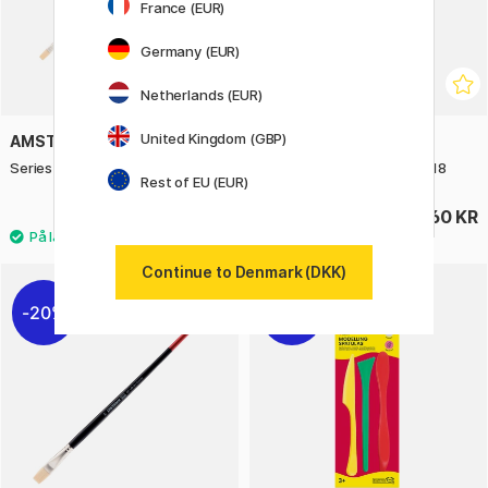
France (EUR)
Germany (EUR)
Netherlands (EUR)
United Kingdom (GBP)
AMSTERDAM
AMSTERDAM
Series 600 Pensel Flat St 6
Series 600 Pensel Flat St 18
Rest of EU (EUR)
40 KR
60 KR
Continue to Denmark (DKK)
20%
31%