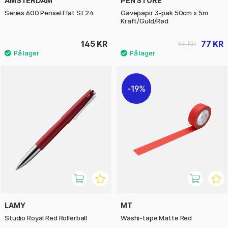
AMSTERDAM
PEN STORE
Series 600 Pensel Flat St 24
Gavepapir 3-pak 50cm x 5m
Kraft/Guld/Rød
145 KR
77 KR
96 KR
19%
LAMY
MT
Studio Royal Red Rollerball
Washi-tape Matte Red