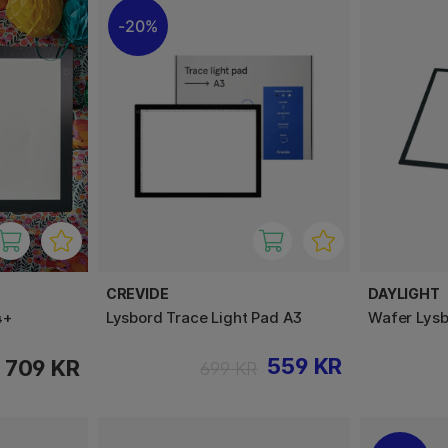
20%
CREVIDE
DAYLIGHT
4+
Lysbord Trace Light Pad A3
Wafer Lysb
559 KR
709 KR
699 KR