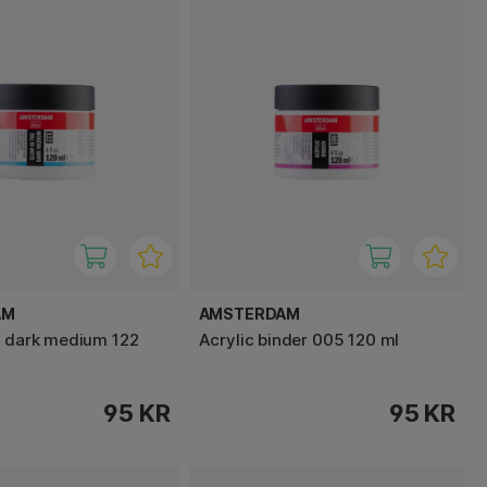
AM
AMSTERDAM
e dark medium 122
Acrylic binder 005 120 ml
95 KR
95 KR