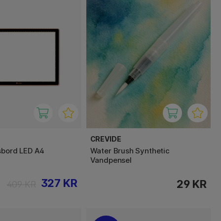
CREVIDE
sbord LED A4
Water Brush Synthetic
Vandpensel
327 KR
29 KR
409 KR