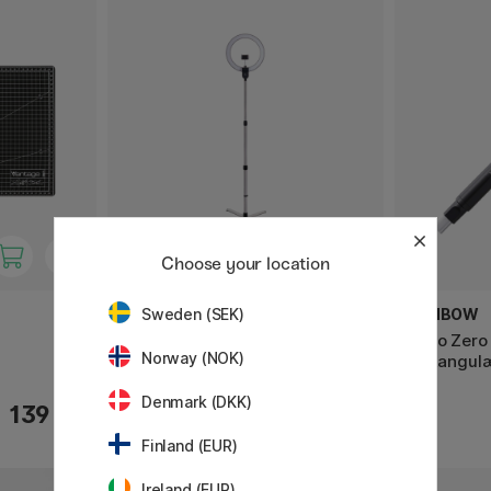
Choose your location
DAYLIGHT
TOMBOW
Sweden (SEK)
Aura Ring Floor Lamp
Mono Zero
Norway (NOK)
Rektangulæ
Denmark (DKK)
139 KR
2245 KR
Finland (EUR)
Ireland (EUR)