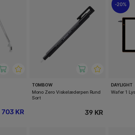
20%
TOMBOW
DAYLIGHT
Mono Zero Viskelæderpen Rund
Wafer 1 Ly
Sort
703 KR
39 KR