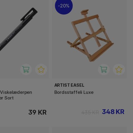
20%
ARTIST EASEL
 Viskelæderpen
Bordsstaffeli Luxe
r Sort
348 KR
39 KR
435 KR