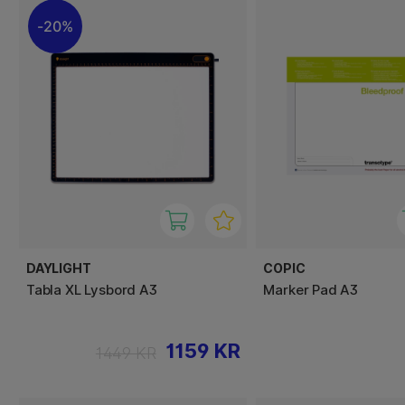
20%
DAYLIGHT
COPIC
Tabla XL Lysbord A3
Marker Pad A3
1159 KR
1449 KR