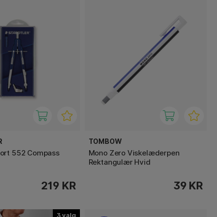
R
TOMBOW
ort 552 Compass
Mono Zero Viskelæderpen
Rektangulær Hvid
219 KR
39 KR
3