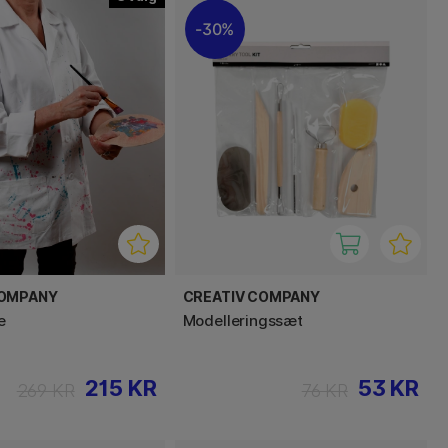
30%
COMPANY
CREATIV COMPANY
e
Modelleringssæt
215 KR
53 KR
269 KR
76 KR