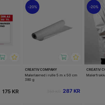
20%
20%
CREATIV COMPANY
CREATIV 
Malerlærred i rulle 5 m x 50 cm
Malerfrakk
380 g
287 KR
175 KR
359 KR