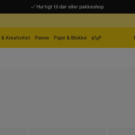
Hurtigt til dør eller pakkeshop
Hurtigt til dør eller pakkeshop
Gratis fragt over 449 kr*
i
s
& Kreativitet
Penne
Papir & Blokke
K
d