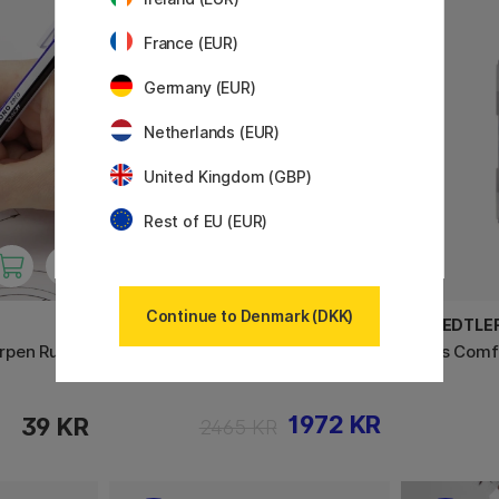
20%
France (EUR)
Germany (EUR)
Netherlands (EUR)
United Kingdom (GBP)
Rest of EU (EUR)
Continue to Denmark (DKK)
DAYLIGHT
STAEDTLE
rpen Rund
Aura Ring On Arm
Mars Comf
1972 KR
39 KR
2465 KR