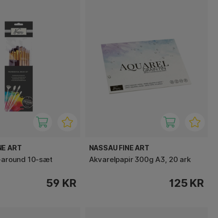
NE ART
NASSAU FINE ART
l-around 10-sæt
Akvarelpapir 300g A3, 20 ark
59 KR
125 KR