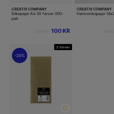
CREATIV COMPANY
CREATIV COMPANY
Silkepapir A4 30 farver 300-
Harmonikapapir 18x2
pak
100 KR
125 KR
60 
2
20%