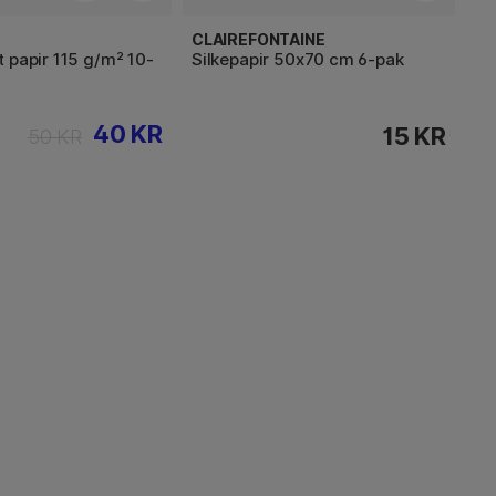
CLAIREFONTAINE
 papir 115 g/m² 10-
Silkepapir 50x70 cm 6-pak
40 KR
15 KR
50 KR