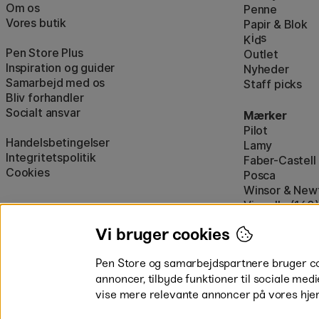
Om os
Penne
Vores butik
Papir & Blok
i
s
K
d
Pen Store Plus
Outlet
Inspiration og guider
Nyheder
Samarbejd med os
Staff picks
Bliv forhandler
Socialt ansvar
Mærker
Pilot
Handelsbetingelser
Lamy
Integritetspolitik
Faber-Castell
Cookies
Posca
Winsor & New
Visa alle (160)
Vi bruger cookies
Pen Store og samarbejdspartnere bruger cook
annoncer, tilbyde funktioner til sociale medi
vise mere relevante annoncer på vores hje
Betal nemt og sikkert