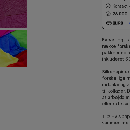
Kontakt 
26.000+
Farvet og tra
række forskel
pakke med hel
inkluderet 30
Silkepapir er
forskellige m
indpakning a
til kollager.
at arbejde me
eller rulle s
Tip! Hvis pa
sammen med e