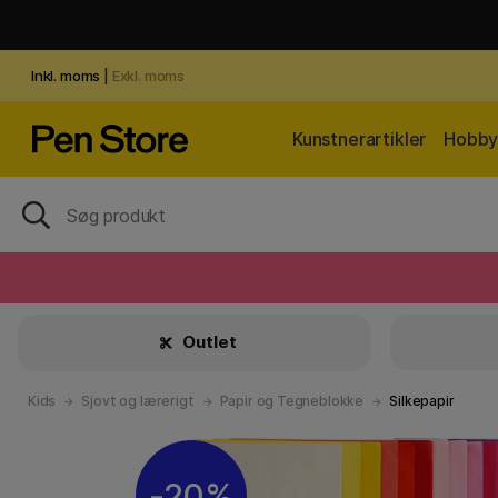
Inkl. moms
|
Exkl. moms
Kunstnerartikler
Hobby 
Outlet
Kids
Sjovt og lærerigt
Papir og Tegneblokke
Silkepapir
20%