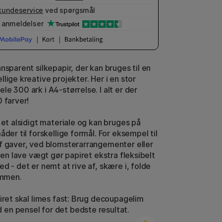
kundeservice
ved spørgsmål
anmeldelser
nsparent silkepapir, der kan bruges til en
lige kreative projekter. Her i en stor
e 300 ark i A4-størrelse. I alt er der
 farver!
 et alsidigt materiale og kan bruges på
åder til forskellige formål. For eksempel til
f gaver, ved blomsterarrangementer eller
 Den lave vægt gør papiret ekstra fleksibelt
d - det er nemt at rive af, skære i, folde
ammen.
piret skal limes fast: Brug decoupagelim
n pensel for det bedste resultat.