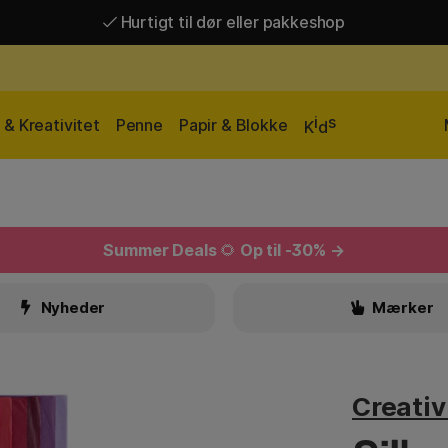
Hurtigt til dør eller pakkeshop
Hurtigt til dør eller pakkeshop
Gratis fragt over 449 kr*
i
s
& Kreativitet
Penne
Papir & Blokke
K
d
Summer Deals
🌻
Op til -30% →
Nyheder
Mærker
Creati