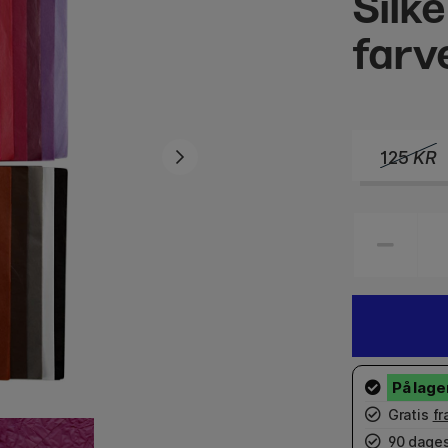
Silk
farv
125
KR
Gratis
fr
90 dages