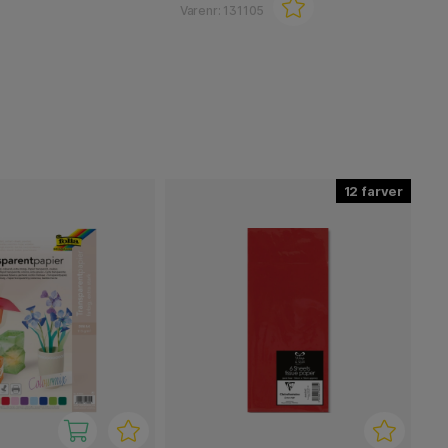
Varenr:
131105
12