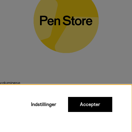
 voluminøse
Indstillinger
Accepter
urtig levering til hele Danmark