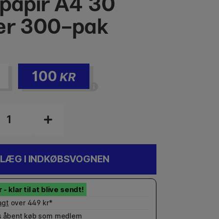
epapir A4 30
er 300-pak
100
KR
LÆG I INDKØBSVOGNEN
agt
over 449 kr*
 åbent køb som
medlem