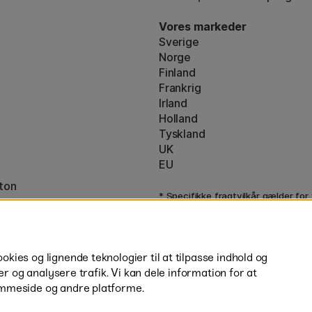
Vores markeder
Sverige
Norge
Finland
Frankrig
Irland
Holland
Tyskland
UK
EU
ton
* Specifikke
fragtvilkår
gælder for
varer.
ies og lignende teknologier til at tilpasse indhold og
er og analysere trafik. Vi kan dele information for at
mmeside og andre platforme.
H