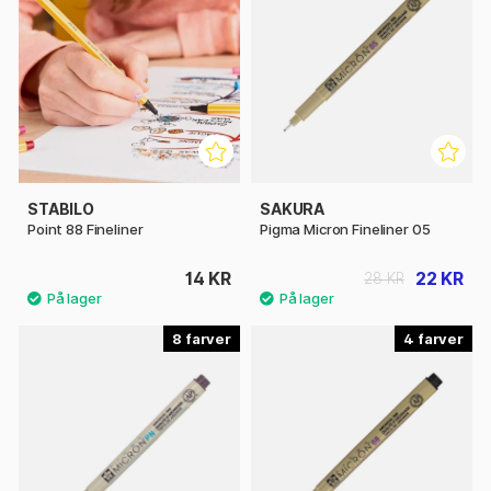
STABILO
SAKURA
Point 88 Fineliner
Pigma Micron Fineliner 05
14 KR
22 KR
28 KR
8
4