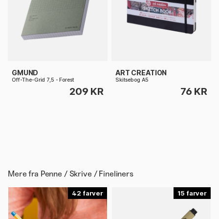
GMUND
ART CREATION
Off-The-Grid 7,5 - Forest
Skitsebog A5
209 KR
76 KR
Mere fra
Penne / Skrive / Fineliners
42
15