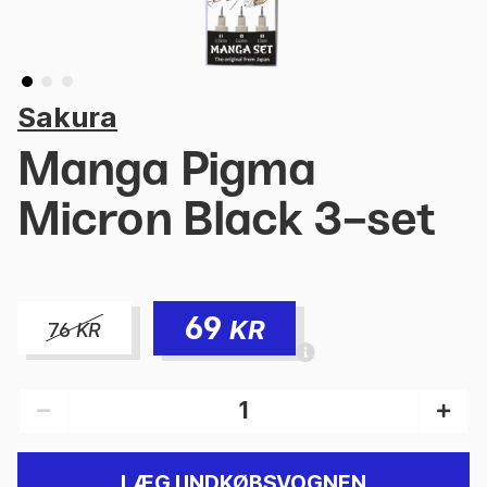
Sakura
Manga Pigma
Micron Black 3-set
69
KR
76
KR
LÆG I INDKØBSVOGNEN