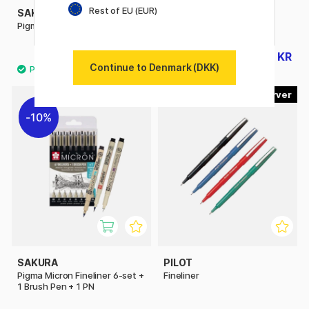
Rest of EU (EUR)
SAKURA
SAKURA
Pigma Micron Fineliner 01
Pigma Micron Fineliner 03
22 KR
22 KR
28 KR
28 KR
Continue to Denmark (DKK)
4
10%
SAKURA
PILOT
Pigma Micron Fineliner 6-set +
Fineliner
1 Brush Pen + 1 PN