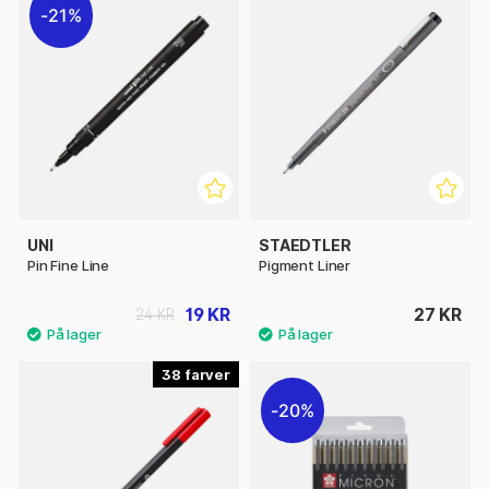
21%
UNI
STAEDTLER
Pin Fine Line
Pigment Liner
19 KR
27 KR
24 KR
38
20%