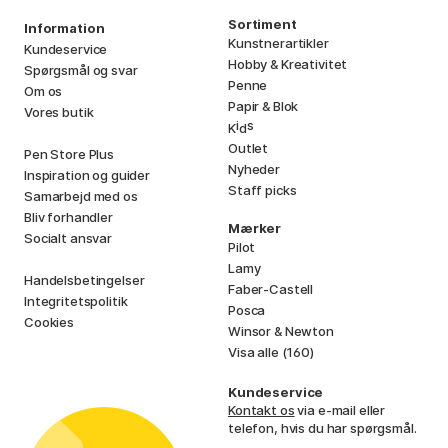
Sortiment
Information
Kunstnerartikler
Kundeservice
Hobby & Kreativitet
Spørgsmål og svar
Penne
Om os
Papir & Blok
Vores butik
i
s
K
d
Outlet
Pen Store Plus
Nyheder
Inspiration og guider
Staff picks
Samarbejd med os
Bliv forhandler
Mærker
Socialt ansvar
Pilot
Lamy
Handelsbetingelser
Faber-Castell
Integritetspolitik
Posca
Cookies
Winsor & Newton
Visa alle (160)
Kundeservice
Kontakt os
via e-mail eller
telefon, hvis du har spørgsmål.