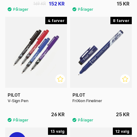
152 KR
15 KR
169 KR
4
8
PILOT
PILOT
V-Sign Pen
FriXion Fineliner
26 KR
25 KR
13
12