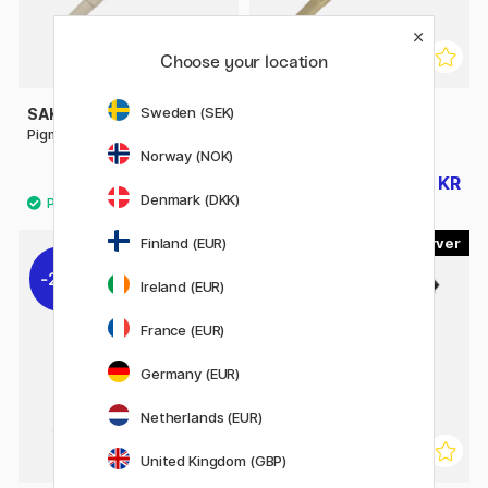
Choose your location
Sweden (SEK)
SAKURA
SAKURA
Pigma Micron PN 04
Pigma Micron Fineliner 08
Norway (NOK)
34 KR
22 KR
28 KR
Denmark (DKK)
9
4
Finland (EUR)
21%
21%
Ireland (EUR)
France (EUR)
Germany (EUR)
Netherlands (EUR)
United Kingdom (GBP)