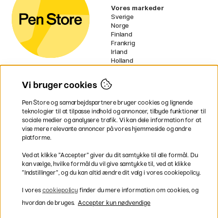
Vores markeder
Sverige
Norge
Finland
Frankrig
Irland
Holland
Tyskland
UK
Vi bruger cookies
EU
Pen Store og samarbejdspartnere bruger cookies og lignende
* Specifikke
fragtvilkår
gælder for
teknologier til at tilpasse indhold og annoncer, tilbyde funktioner til
voluminøse varer.
sociale medier og analysere trafik. Vi kan dele information for at
vise mere relevante annoncer på vores hjemmeside og andre
platforme.
Betal nemt og sikkert
Ved at klikke ”Accepter” giver du dit samtykke til alle formål. Du
kan vælge, hvilke formål du vil give samtykke til, ved at klikke
”Indstillinger”, og du kan altid ændre dit valg i vores cookiepolicy.
Hurtig levering til hele Danmark
I vores
cookiepolicy
finder du mere information om cookies, og
hvordan de bruges.
Accepter kun nødvendige