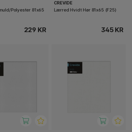
CREVIDE
uld/Polyester 81x65
Lærred Hvidt Hør 81x65 (F25)
229 KR
345 KR