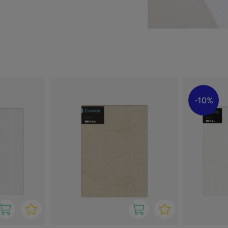
e er håndspændte og spændt
 flere forskellige
orskellige farver: sort,
 effekter med overflader i
er også hæftet på bagsiden
fladen. Skab med
over marker!
10%
nu større sortiment fra