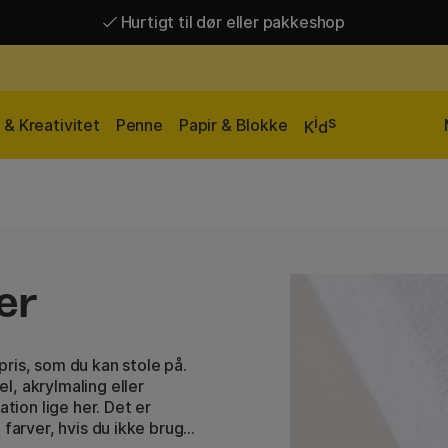
Hurtigt til dør eller pakkeshop
Hurtigt til dør eller pakkeshop
Gratis fragt over 449 kr*
i
s
& Kreativitet
Penne
Papir & Blokke
K
d
er
ris, som du kan stole på.
, akrylmaling eller
tion lige her. Det er
 farver, hvis du ikke bruger