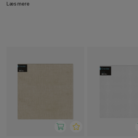
et godt lærred, bliver resultatet ikke hundrede procent.
Læs mere
Crevides lærreder er fremstillet i Danmark. Lærredern
op på rammer af FSC-certificeret nordisk fyrretræ. Der er
materialer: bomuld/polyester og hør, som igen også fås i f
hvid og natur. Med vores lærreder kan du skabe uventede
andre farver end dem, du normalt ville bruge. Lærredet 
med foldede, ujævne hjørner, så du kan bruge hele over
akrylmaling, oliemaling, akvarel eller hvorfor ikke en all-
Hos Pen Store får vi fornøjelsen af at præsentere et end
Crevide i fremtiden - hold øje, så du ikke går glip af det.