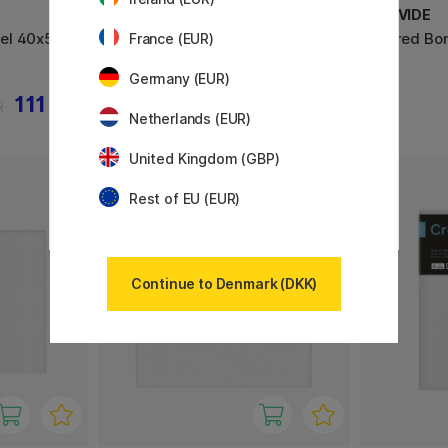
CREVIDE
CREVIDE
el 40x50
Lærred Hvidt Hør 73x60 (F20)
Lærred Bo
France (EUR)
Germany (EUR)
111 KR
269 KR
R
299 KR
Netherlands (EUR)
United Kingdom (GBP)
Rest of EU (EUR)
Continue to Denmark (DKK)