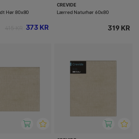
CREVIDE
dt Hør 80x80
Lærred Naturhør 60x80
373 KR
319 KR
415 KR