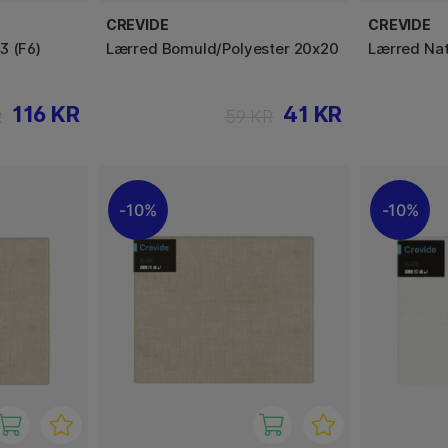
CREVIDE
CREVIDE
3 (F6)
Lærred Bomuld/Polyester 20x20
Lærred Nat
116 KR
41 KR
R
59 KR
10%
10%