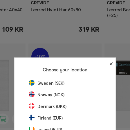
CREVIDE
CREVIDE
ster 40x40
Lærred Hvidt Hør 60x80
Lærred Bom
(F25)
109 KR
319 KR
10%
Choose your location
Sweden (SEK)
Norway (NOK)
Denmark (DKK)
Finland (EUR)
Ireland (EUR)