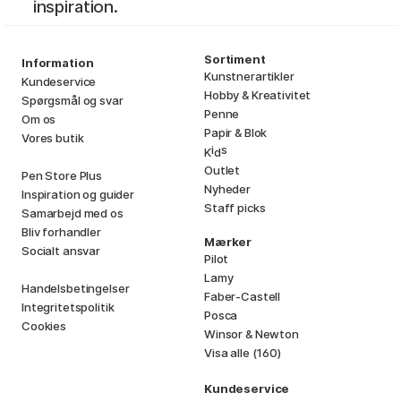
inspiration.
Sortiment
Information
Kunstnerartikler
Kundeservice
Hobby & Kreativitet
Spørgsmål og svar
Penne
Om os
Papir & Blok
Vores butik
i
s
K
d
Outlet
Pen Store Plus
Nyheder
Inspiration og guider
Staff picks
Samarbejd med os
Bliv forhandler
Mærker
Socialt ansvar
Pilot
Lamy
Handelsbetingelser
Faber-Castell
Integritetspolitik
Posca
Cookies
Winsor & Newton
Visa alle (160)
Kundeservice