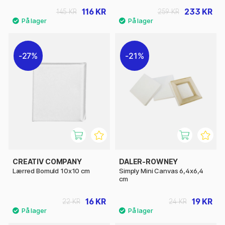
116 KR
233 KR
145 KR
259 KR
27%
21%
CREATIV COMPANY
DALER-ROWNEY
Lærred Bomuld 10x10 cm
Simply Mini Canvas 6,4x6,4
cm
16 KR
19 KR
22 KR
24 KR