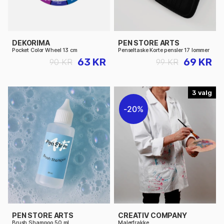
DEKORIMA
PEN STORE ARTS
Pocket Color Wheel 13 cm
Penseltaske Korte pensler 17 lommer
63 KR
69 KR
90 KR
99 KR
3
20%
PEN STORE ARTS
CREATIV COMPANY
Brush Shampoo 50 ml
Malerfrakke