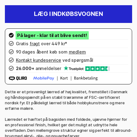
LÆG I INDKØBSVOGNEN
Gratis
fragt
over 449 kr*
90 dages åbent køb som
medlem
Kontakt kundeservice
ved spørgsmål
26.000+
anmeldelser
Dette er et prisvenligt lærred af høj kvalitet, fremstillet i Danmark
og håndopspændt på en stabil træramme af FSC-certificeret
nordisk fyr. Et pålideligt lærred til både hobbykunstnere og mere
erfarne malere.
Lærredet er hæftet på bagsiden med foldede, ujævne hjørner for
en professionel finish, hvilket gør det muligt at udnytte hele
overfladen. Den mellemgrove struktur egner sig perfekt til allround-
brug med akryl-, olie- og gouachefarver.