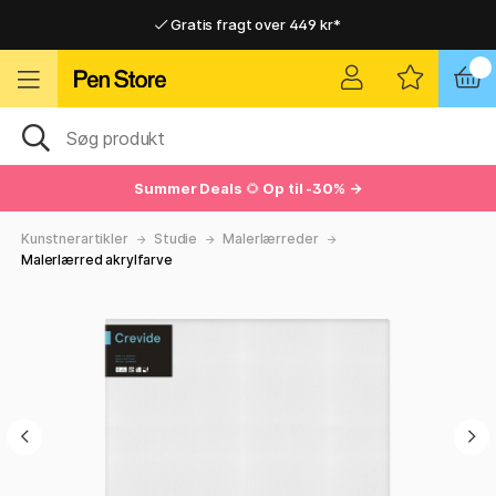
Gratis fragt over 449 kr*
Hurtigt til dør eller pakkeshop
Hurtigt til dør eller pakkeshop
Gratis fragt over 449 kr*
Summer Deals
🌻
Op til -30% →
Kunstnerartikler
Studie
Malerlærreder
Malerlærred akrylfarve