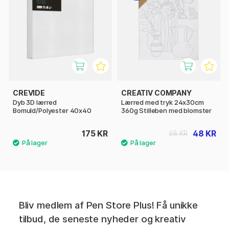
CREVIDE
CREATIV COMPANY
Dyb 3D lærred
Lærred med tryk 24x30cm
Bomuld/Polyester 40x40
360g Stilleben med blomster
175 KR
48 KR
68 KR
Bliv medlem af Pen Store Plus! Få unikke
tilbud, de seneste nyheder og kreativ