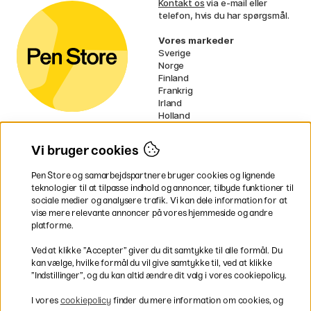
Kontakt os
via e-mail eller
telefon, hvis du har spørgsmål.
Vores markeder
Sverige
Norge
Finland
Frankrig
Irland
Holland
Tyskland
UK
Vi bruger cookies
EU
Pen Store og samarbejdspartnere bruger cookies og lignende
* Specifikke
fragtvilkår
gælder for
teknologier til at tilpasse indhold og annoncer, tilbyde funktioner til
voluminøse varer.
sociale medier og analysere trafik. Vi kan dele information for at
vise mere relevante annoncer på vores hjemmeside og andre
platforme.
Betal nemt og sikkert
Ved at klikke ”Accepter” giver du dit samtykke til alle formål. Du
kan vælge, hvilke formål du vil give samtykke til, ved at klikke
”Indstillinger”, og du kan altid ændre dit valg i vores cookiepolicy.
Hurtig levering til hele Danmark
I vores
cookiepolicy
finder du mere information om cookies, og