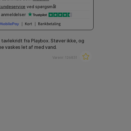
kundeservice
ved spørgsmål
anmeldelser
tavlekridt fra Playbox. Støver ikke, og
ne vaskes let af med vand.
Varenr:
126831