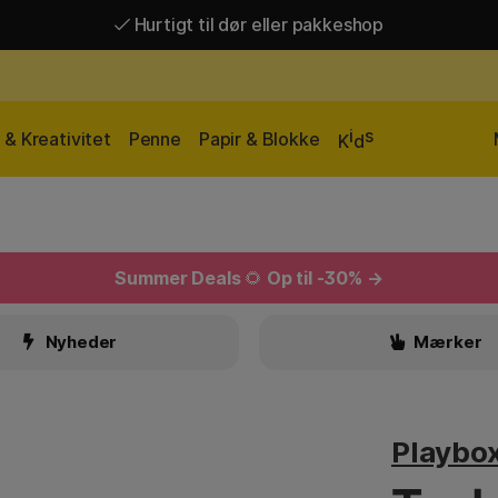
Hurtigt til dør eller pakkeshop
Hurtigt til dør eller pakkeshop
Gratis fragt over 449 kr*
i
s
& Kreativitet
Penne
Papir & Blokke
K
d
Summer Deals
🌻
Op til -30% →
Nyheder
Mærker
Playbo