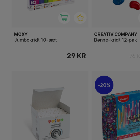
MOXY
CREATIV COMPANY
Jumbokridt 10-sæt
Bønne-kridt 12-pak
29 KR
76 
20%