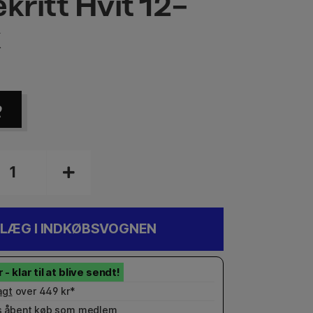
kritt Hvit 12-
k
R
LÆG I INDKØBSVOGNEN
agt
over 449 kr*
 åbent køb som
medlem