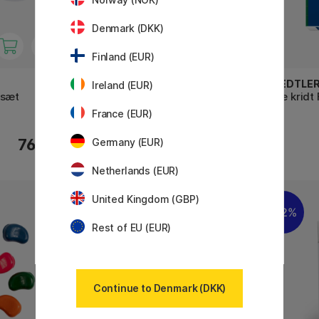
Denmark (DKK)
Finland (EUR)
STAEDTLER
STAEDTLE
Ireland (EUR)
-sæt
Noris Club wax twister sæt 12
Tavle kridt
stk
France (EUR)
76 KR
39 KR
Germany (EUR)
Netherlands (EUR)
United Kingdom (GBP)
32%
Rest of EU (EUR)
Continue to Denmark (DKK)