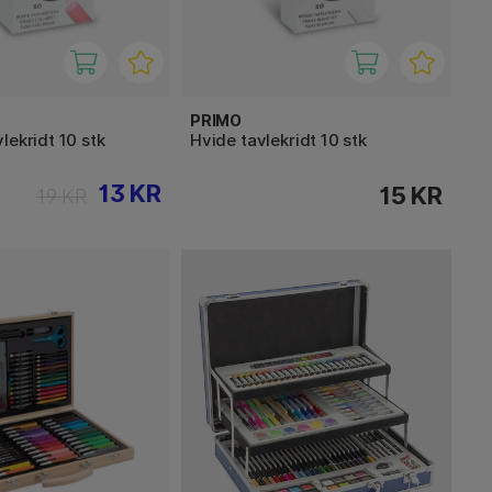
PRIMO
lekridt 10 stk
Hvide tavlekridt 10 stk
13 KR
15 KR
19 KR