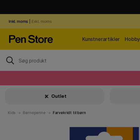
Inkl. moms
|
Exkl. moms
Kunstnerartikler
Hobby 
Outlet
Kids
Børnepenne
Farvekridt til børn