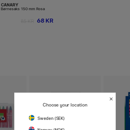
CANARY
Børnesaks 150 mm Rosa
68 KR
85 KR
Choose your location
Sweden (SEK)
Norway (NOK)