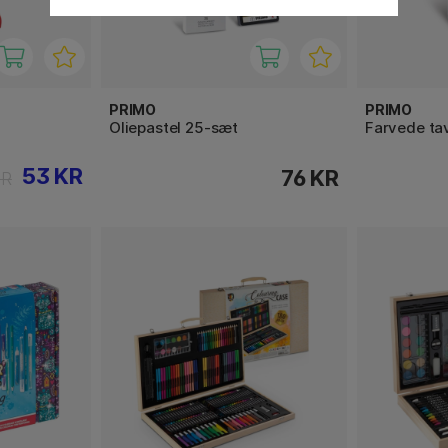
PRIMO
PRIMO
Oliepastel 25-sæt
Farvede tav
53 KR
76 KR
KR