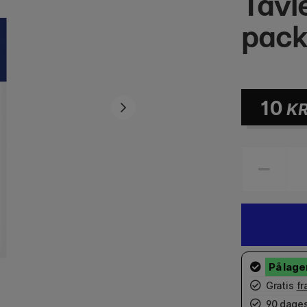
Tavle
pac
10
K
Gratis
fr
90 dages