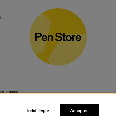
l.
 voluminøse
Indstillinger
Accepter