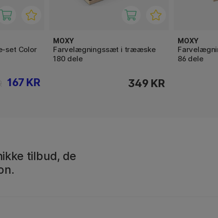
MOXY
MOXY
e-set Color
Farvelægningssæt i trææske
Farvelægni
180 dele
86 dele
167 KR
349 KR
R
ikke tilbud, de
on.