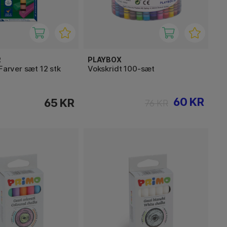
R
PLAYBOX
 Farver sæt 12 stk
Vokskridt 100-sæt
60 KR
65 KR
76 KR