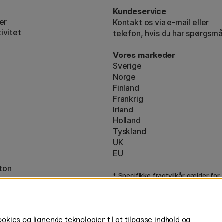
Kundeservice
er
Kontakt os
via e-mail eller
ivitet
telefon, hvis du har spørgsmå
Vores markeder
Sverige
Norge
Finland
Frankrig
Irland
Holland
Tyskland
UK
EU
ton
* Specifikke
fragtvilkår
gælder for
varer.
ies og lignende teknologier til at tilpasse indhold og