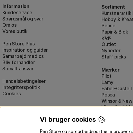
Information
Sortiment
Kundeservice
Kunstnerartikl
Spørgsmål og svar
Hobby & Kreat
Om os
Penne
Vores butik
Papir & Blok
i
s
K
d
Pen Store Plus
Outlet
Inspiration og guider
Nyheder
Samarbejd med os
Staff picks
Bliv forhandler
Socialt ansvar
Mærker
Pilot
Handelsbetingelser
Lamy
Integritetspolitik
Faber-Castell
Cookies
Posca
Winsor & New
Visa alle (160)
Vi bruger cookies
Pen Store og samarbejdspartnere bruger cook