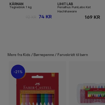
KÄRNAN
LIHIT LAB
Tegneblok 1 kg
Penalhus PuniLabo Kat
Hachihaware
74 KR
169 KR
92 KR
Mere fra
Kids / Børnepenne / Farvekridt til børn
21%