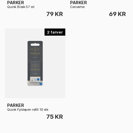
PARKER
PARKER
Quink Blæk 57 ml
Converter
79 KR
69 KR
2
PARKER
Quink Fyldepen refill 10 stk
75 KR