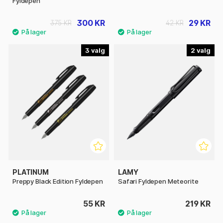
Fyldepen
300 KR
29 KR
375 KR
42 KR
3
2
PLATINUM
LAMY
Preppy Black Edition Fyldepen
Safari Fyldepen Meteorite
55 KR
219 KR