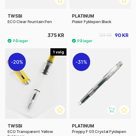
TWSBI
PLATINUM
ECO Clear Fountain Pen
Plaisir Fyldepen Black
375 KR
90 KR
129 KR
1
20%
31%
TWSBI
PLATINUM
ECO Transparent Yellow
Preppy F 03 Crystal Fyldepen