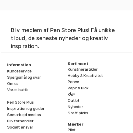
Bliv medlem af Pen Store Plus! Få unikke
tilbud, de seneste nyheder og kreativ
inspiration.
Sortiment
Information
Kunstnerartikler
Kundeservice
Hobby & Kreativitet
Spørgsmål og svar
Penne
Om os
Papir & Blok
Vores butik
i
s
K
d
Outlet
Pen Store Plus
Nyheder
Inspiration og guider
Staff picks
Samarbejd med os
Bliv forhandler
Mærker
Socialt ansvar
Pilot