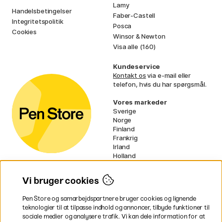
Lamy
Handelsbetingelser
Faber-Castell
Integritetspolitik
Posca
Cookies
Winsor & Newton
Visa alle (160)
Kundeservice
Kontakt os
via e-mail eller
telefon, hvis du har spørgsmål.
Vores markeder
Sverige
Norge
Finland
Frankrig
Irland
Holland
Tyskland
UK
Vi bruger cookies
EU
Pen Store og samarbejdspartnere bruger cookies og lignende
* Specifikke
fragtvilkår
gælder for
teknologier til at tilpasse indhold og annoncer, tilbyde funktioner til
voluminøse varer.
sociale medier og analysere trafik. Vi kan dele information for at