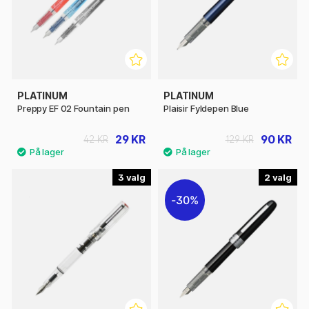
PLATINUM
PLATINUM
Preppy EF 02 Fountain pen
Plaisir Fyldepen Blue
29 KR
90 KR
42 KR
129 KR
3
2
30%