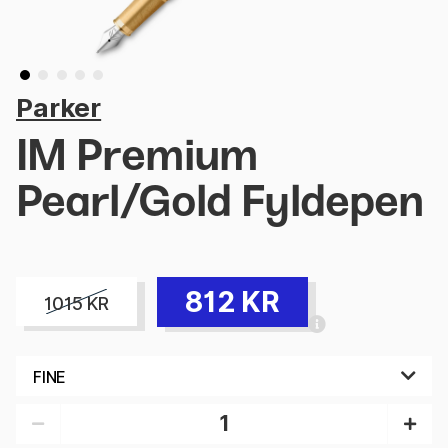
Parker
IM Premium
Pearl/Gold Fyldepen
812
KR
1015
KR