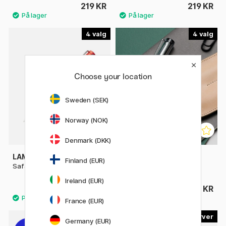
219 KR
219 KR
4
4
Choose your location
Sweden (SEK)
Norway (NOK)
Denmark (DKK)
LAMY
LAMY
Finland (EUR)
Safari Fyldepen Red
Vista Fyldepen
Ireland (EUR)
219 KR
219 KR
France (EUR)
2
6
Germany (EUR)