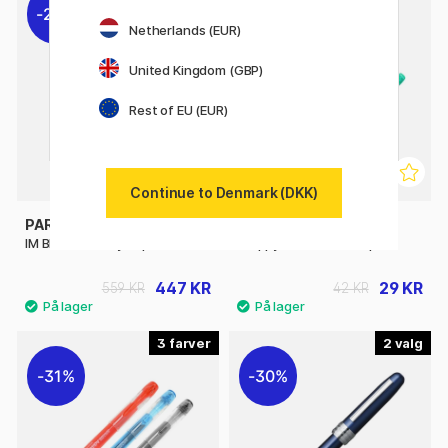
20%
31%
Netherlands (EUR)
United Kingdom (GBP)
Rest of EU (EUR)
Continue to Denmark (DKK)
PARKER
PLATINUM
IM Black/Gold Fyldepen
Preppy F 03 Fountain pen
447 KR
29 KR
559 KR
42 KR
3
2
31%
30%