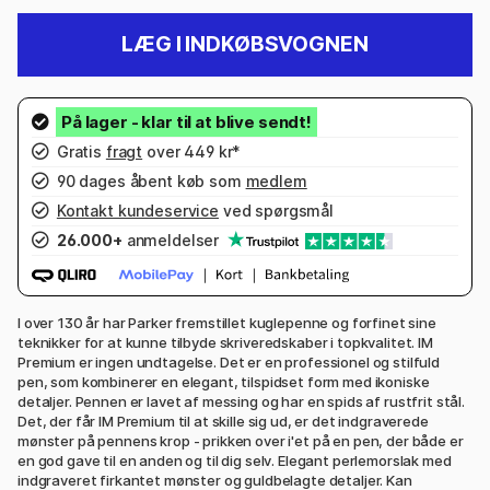
LÆG I INDKØBSVOGNEN
Gratis
fragt
over 449 kr*
90 dages åbent køb som
medlem
Kontakt kundeservice
ved spørgsmål
26.000+
anmeldelser
I over 130 år har Parker fremstillet kuglepenne og forfinet sine
teknikker for at kunne tilbyde skriveredskaber i topkvalitet. IM
Premium er ingen undtagelse. Det er en professionel og stilfuld
pen, som kombinerer en elegant, tilspidset form med ikoniske
detaljer. Pennen er lavet af messing og har en spids af rustfrit stål.
Det, der får IM Premium til at skille sig ud, er det indgraverede
mønster på pennens krop - prikken over i'et på en pen, der både er
en god gave til en anden og til dig selv. Elegant perlemorslak med
indgraveret firkantet mønster og guldbelagte detaljer. Kan