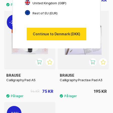
94 KR
92 KR
115 KR
United Kingdom (GBP)
Rest of EU (EUR)
20%
Continue to Denmark (DKK)
BRAUSE
BRAUSE
Calligraphy Pad A5
Calligraphy Practise Pad A3
75 KR
195 KR
94 KR