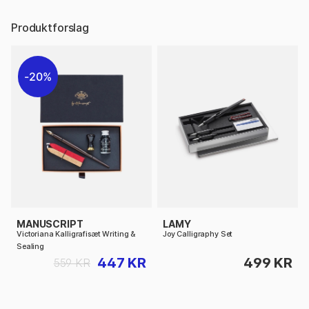
Produktforslag
20%
MANUSCRIPT
LAMY
Victoriana Kalligrafisæt Writing &
Joy Calligraphy Set
Sealing
447 KR
499 KR
559 KR