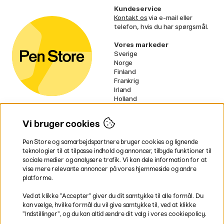
Kundeservice
Kontakt os
via e-mail eller
telefon, hvis du har spørgsmål.
Vores markeder
Sverige
Norge
Finland
Frankrig
Irland
Holland
Tyskland
UK
Vi bruger cookies
EU
Pen Store og samarbejdspartnere bruger cookies og lignende
* Specifikke
fragtvilkår
gælder for
teknologier til at tilpasse indhold og annoncer, tilbyde funktioner til
voluminøse varer.
sociale medier og analysere trafik. Vi kan dele information for at
vise mere relevante annoncer på vores hjemmeside og andre
platforme.
Betal nemt og sikkert
Ved at klikke ”Accepter” giver du dit samtykke til alle formål. Du
kan vælge, hvilke formål du vil give samtykke til, ved at klikke
”Indstillinger”, og du kan altid ændre dit valg i vores cookiepolicy.