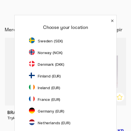
Choose your location
Mere fra
Hobby & Kreativitet / Kalligrafi / Kalligrafipapir
Sweden (SEK)
20%
Norway (NOK)
Denmark (DKK)
Finland (EUR)
Ireland (EUR)
France (EUR)
Germany (EUR)
BRAUSE
BRAUSE
Trykt pergament 5-pak A4
Calligraphy Pad A4
Netherlands (EUR)