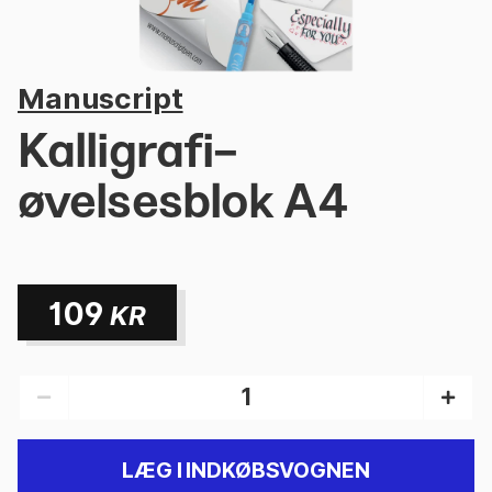
Manuscript
Kalligrafi-
øvelsesblok A4
109
KR
LÆG I INDKØBSVOGNEN