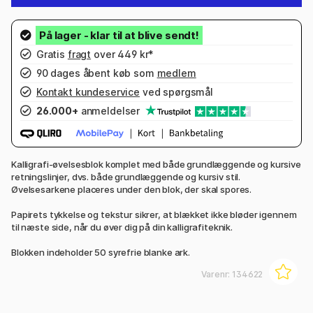
Gratis
fragt
over 449 kr*
90 dages åbent køb som
medlem
Kontakt kundeservice
ved spørgsmål
26.000+
anmeldelser
Kalligrafi-øvelsesblok komplet med både grundlæggende og kursive
retningslinjer, dvs. både grundlæggende og kursiv stil.
Øvelsesarkene placeres under den blok, der skal spores.
Papirets tykkelse og tekstur sikrer, at blækket ikke bløder igennem
til næste side, når du øver dig på din kalligrafiteknik.
Blokken indeholder 50 syrefrie blanke ark.
Varenr:
134622