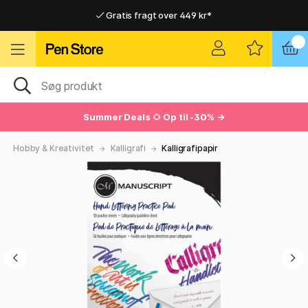
Gratis fragt over 449 kr*
Hurtigt til dør eller pakkeshop
Hurtigt til dør eller pakkeshop
Gratis fragt over 449 kr*
Summer Deals
🌻
Op til -30% →
Hobby & Kreativitet
Kalligrafi
Kalligrafipapir