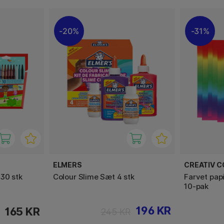
20%
31%
ELMERS
CREATIV 
30 stk
Colour Slime Sæt 4 stk
Farvet pap
10-pak
196 KR
165 KR
245 KR