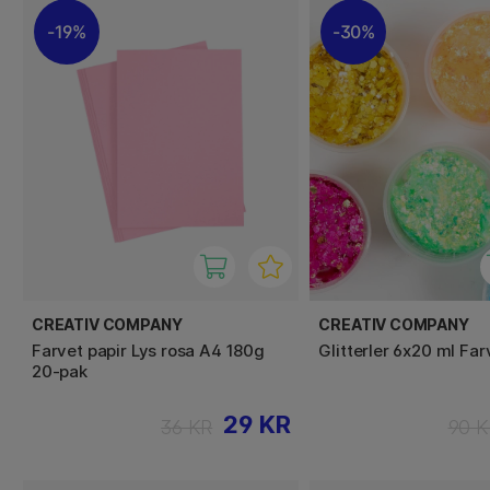
19%
30%
CREATIV COMPANY
CREATIV COMPANY
Farvet papir Lys rosa A4 180g
Glitterler 6x20 ml Fa
20-pak
29 KR
36 KR
90 