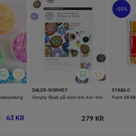
20%
DALER-ROWNEY
STABILO
rveblanding
Simply Skab på sten trin-for-trin
Point 88 Mi
63 KR
279 KR
KR