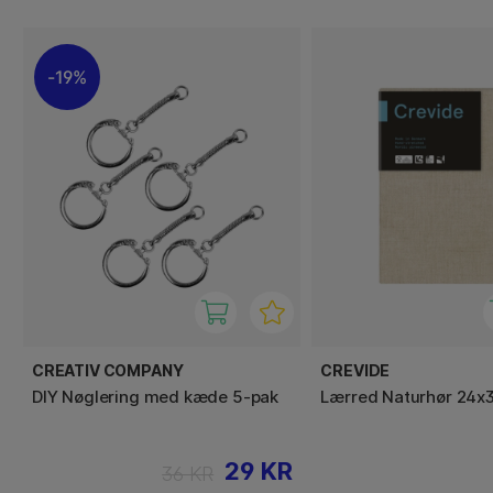
19%
CREATIV COMPANY
CREVIDE
DIY Nøglering med kæde 5-pak
Lærred Naturhør 24x3
29 KR
36 KR