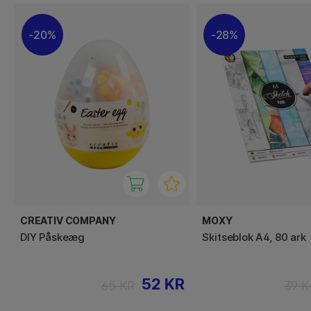
20%
28%
CREATIV COMPANY
MOXY
DIY Påskeæg
Skitseblok A4, 80 ark
52 KR
65 KR
39 K