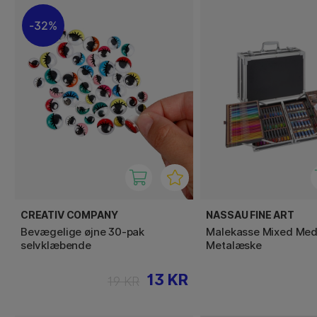
32%
CREATIV COMPANY
NASSAU FINE ART
Bevægelige øjne 30-pak
Malekasse Mixed Med
selvklæbende
Metalæske
13 KR
19 KR