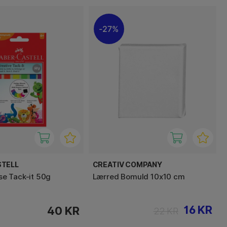
27%
STELL
CREATIV COMPANY
e Tack-it 50g
Lærred Bomuld 10x10 cm
16 KR
40 KR
22 KR