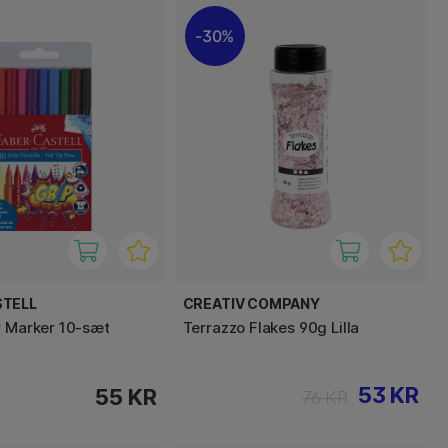
30%
STELL
CREATIV COMPANY
r Marker 10-sæt
Terrazzo Flakes 90g Lilla
53 KR
55 KR
76 KR