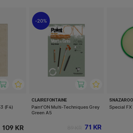
20%
CLAIREFONTAINE
SNAZARO
3 (F4)
Paint'ON Multi-Techniques Grey
Special FX
Green A5
71 KR
109 KR
89 KR