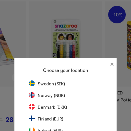
10%
Choose your location
Sweden (SEK)
SNAZAROO
MAPED
Norway (NOK)
Farvekridt 6 stk
Harry Pott
stk
Denmark (DKK)
28 KR
62 KR
Finland (EUR)
R
Ireland (EUR)