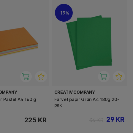
19%
COMPANY
CREATIV COMPANY
r Pastel A4 160 g
Farvet papir Grøn A4 180g 20-
pak
29 KR
225 KR
36 KR