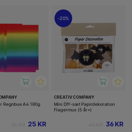
20%
COMPANY
CREATIV COMPANY
ir Regnbue A4 180g
Mini DIY-sæt Papirdekoration
Flagermus (5 år+)
25 KR
36 KR
36 KR
45 KR