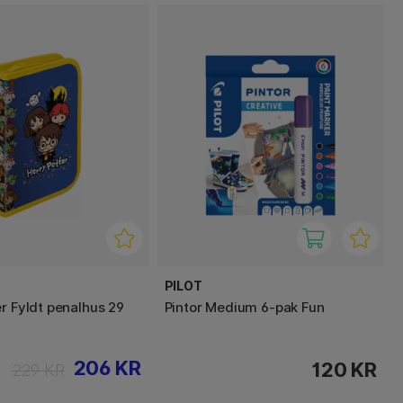
PILOT
er Fyldt penalhus 29
Pintor Medium 6-pak Fun
206 KR
120 KR
229 KR