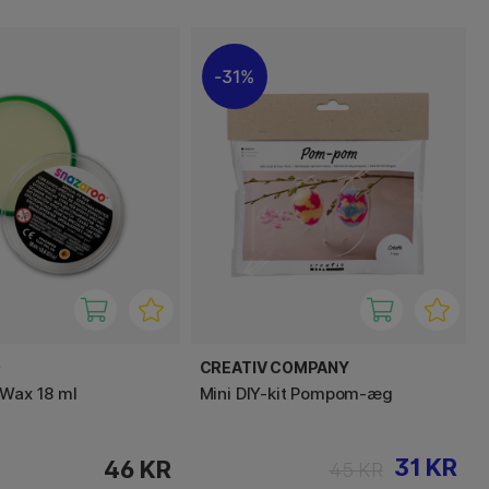
31%
O
CREATIV COMPANY
 Wax 18 ml
Mini DIY-kit Pompom-æg
31 KR
46 KR
45 KR