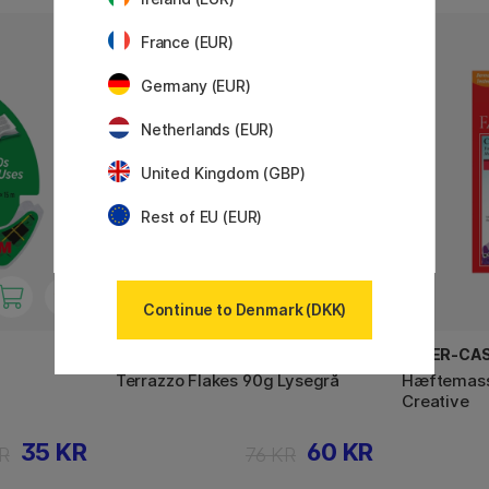
France (EUR)
21%
Germany (EUR)
Netherlands (EUR)
United Kingdom (GBP)
Rest of EU (EUR)
Continue to Denmark (DKK)
CREATIV COMPANY
FABER-CA
Terrazzo Flakes 90g Lysegrå
Hæftemass
Creative
35 KR
60 KR
R
76 KR