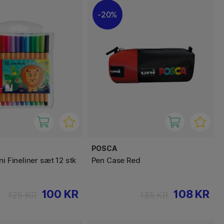
20%
POSCA
ni Fineliner sæt 12 stk
Pen Case Red
100 KR
108 KR
125 KR
135 KR