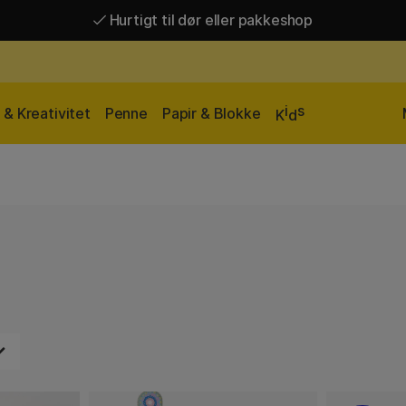
Hurtigt til dør eller pakkeshop
Hurtigt til dør eller pakkeshop
Gratis fragt over 449 kr*
i
s
& Kreativitet
Penne
Papir & Blokke
K
d