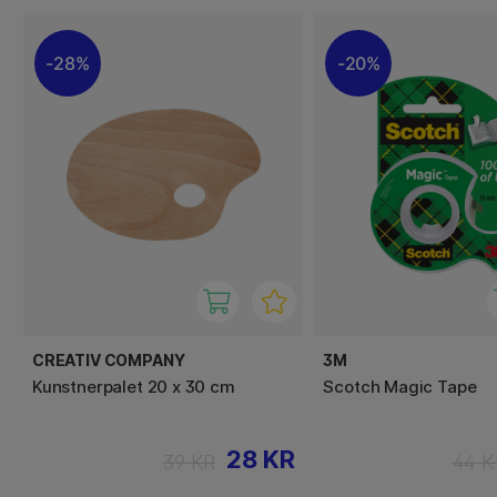
28%
20%
CREATIV COMPANY
3M
Kunstnerpalet 20 x 30 cm
Scotch Magic Tape
28 KR
39 KR
44 K