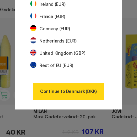
Ireland (EUR)
 Gadekridt
France (EUR)
Germany (EUR)
10%
Netherlands (EUR)
United Kingdom (GBP)
Rest of EU (EUR)
Continue to Denmark (DKK)
MILAN
JOVI
st
Maxi Gadefarvekridt 20-pak
Gadekridt 
107 KR
40 KR
119 KR