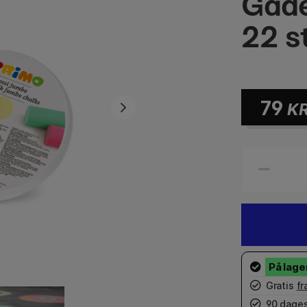
Gade
22 s
79
K
Gratis
fr
90 dages