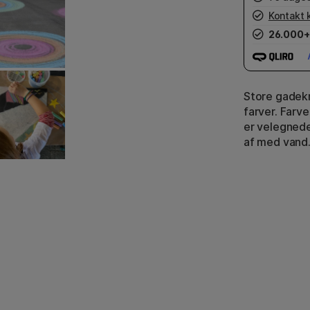
Kontakt 
26.000+
Store gadekri
farver. Farv
er velegnede
af med vand