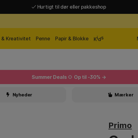
Hurtigt til dør eller pakkeshop
Hurtigt til dør eller pakkeshop
Gratis fragt over 449 kr*
i
s
& Kreativitet
Penne
Papir & Blokke
K
d
Summer Deals
🌻
Op til -30% →
Nyheder
Mærker
Primo