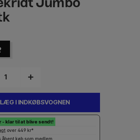
kridt Jumbo
tk
R
LÆG I INDKØBSVOGNEN
agt
over 449 kr*
 åbent køb som
medlem