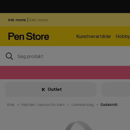
Inkl. moms
|
Exkl. moms
Kunstnerartikler
Hobby 
Outlet
Kids
Højtider / sæson for børn
Udendørsleg
Gadekridt