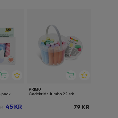
PRIMO
5-pack
Gadekridt Jumbo 22 stk
45 KR
79 KR
KR