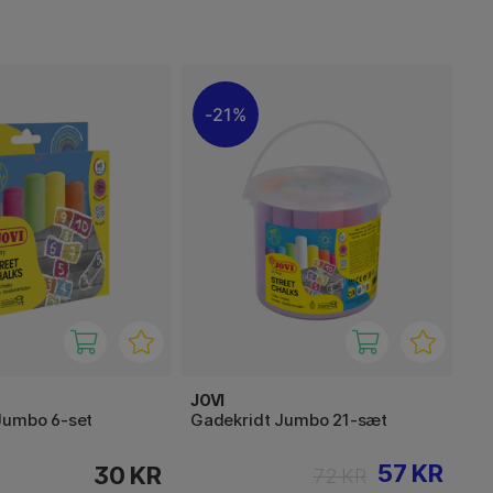
21%
JOVI
Jumbo 6-set
Gadekridt Jumbo 21-sæt
57 KR
30 KR
72 KR