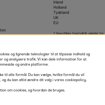
Irland
Holland
Tyskland
UK
EU
ton
* Specifikke
fragtvilkår
gælder for
varer.
ies og lignende teknologier til at tilpasse indhold og
er og analysere trafik. Vi kan dele information for at
mmeside og andre platforme.
H
e til alle formål. Du kan vælge, hvilke formål du vil
r”, og du kan altid ændre dit valg i vores cookiepolicy.
tion om cookies, og hvordan de bruges.