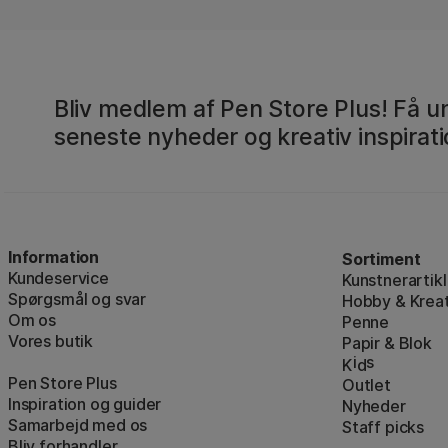
Bliv medlem af Pen Store Plus! Få un
seneste nyheder og kreativ inspirati
Information
Sortiment
Kundeservice
Kunstnerartikl
Spørgsmål og svar
Hobby & Kreat
Om os
Penne
Vores butik
Papir & Blok
i
s
K
d
Pen Store Plus
Outlet
Inspiration og guider
Nyheder
Samarbejd med os
Staff picks
Bliv forhandler