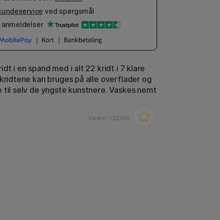
kundeservice
ved spørgsmål
anmeldelser
dt i en spand med i alt 22 kridt i 7 klare
ekridtene kan bruges på alle overflader og
 til selv de yngste kunstnere. Vaskes nemt
.
Varenr:
132166