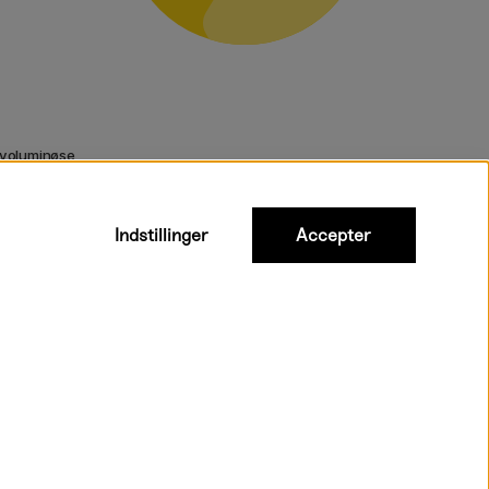
 voluminøse
Indstillinger
Accepter
urtig levering til hele Danmark
Inkl. moms
|
Exkl. moms