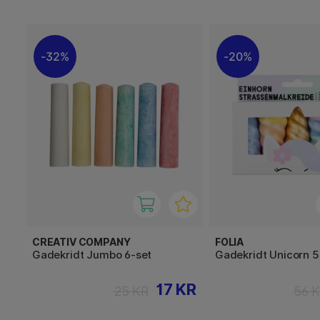
32%
20%
CREATIV COMPANY
FOLIA
Gadekridt Jumbo 6-set
Gadekridt Unicorn 
17 KR
25 KR
56 