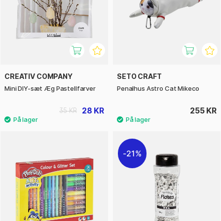
CREATIV COMPANY
SETO CRAFT
Mini DIY-sæt Æg Pastellfarver
Penalhus Astro Cat Mikeco
28 KR
255 KR
35 KR
21%