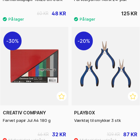
48 KR
125 KR
60 KR
30%
20%
CREATIV COMPANY
PLAYBOX
Farvet papir Jul A4 180 g
Værktøj til smykker 3 stk
32 KR
87 KR
46 KR
109 KR