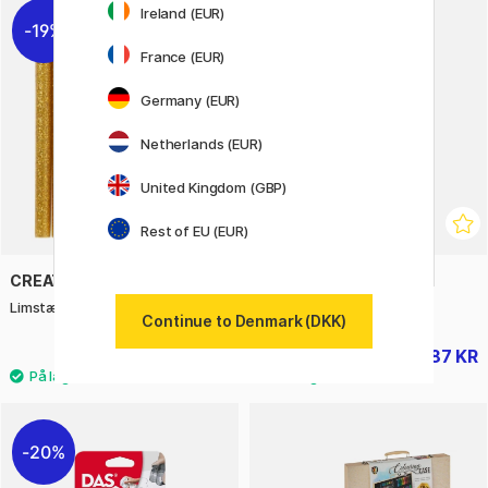
Ireland (EUR)
19%
20%
France (EUR)
Germany (EUR)
Netherlands (EUR)
United Kingdom (GBP)
Rest of EU (EUR)
CREATIV COMPANY
PLAYBOX
Limstænger Glitter 7 mm 10 Stk
Stempelsæt børn 35 st
Continue to Denmark (DKK)
29 KR
87 KR
36 KR
109 KR
20%