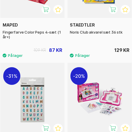
MAPED
STAEDTLER
Fingerfarve Color Peps 4-sæt (1
Noris Club akvarel sæt 36 stk
år+)
87 KR
129 KR
109 KR
31%
20%