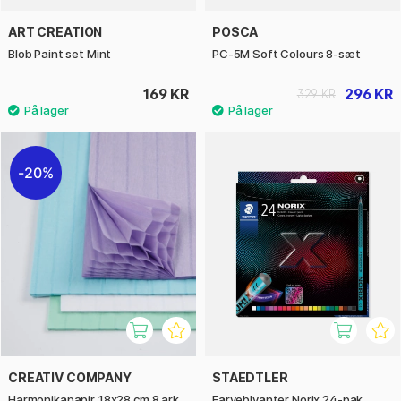
ART CREATION
POSCA
Blob Paint set Mint
PC-5M Soft Colours 8-sæt
169 KR
296 KR
329 KR
20%
CREATIV COMPANY
STAEDTLER
Harmonikapapir 18x28 cm 8 ark
Farveblyanter Norix 24-pak