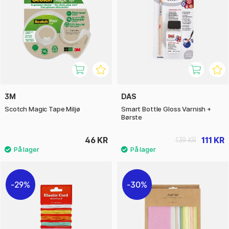
3M
DAS
Scotch Magic Tape Miljø
Smart Bottle Gloss Varnish +
Børste
46 KR
111 KR
139 KR
29%
30%