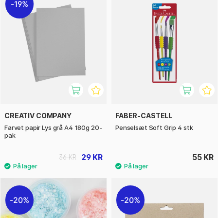
19%
CREATIV COMPANY
FABER-CASTELL
Farvet papir Lys grå A4 180g 20-
Penselsæt Soft Grip 4 stk
pak
29 KR
55 KR
36 KR
20%
20%