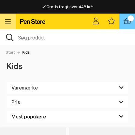
Gratis fragt over 449 kr*
Hurtigt til dør eller pakkeshop
Hurtigt til dør eller pakkeshop
Gratis fragt over 449 kr*
Start
Kids
Kids
Varemærke
Pris