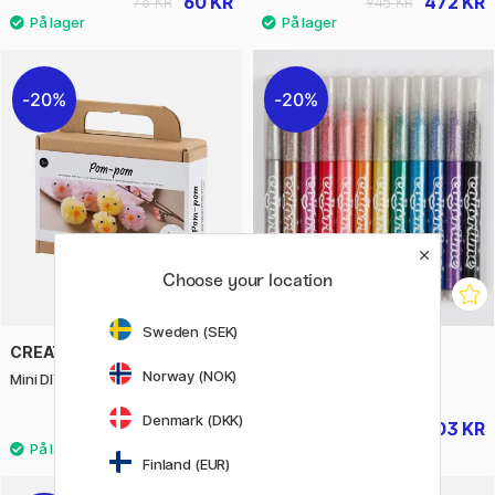
60 KR
472 KR
76 KR
945 KR
20%
20%
Choose your location
Sweden (SEK)
CREATIV COMPANY
CREATIV COMPANY
Norway (NOK)
Mini DIY-kit Pompom-kyllinger
Glitterpenne 12-sæt
Denmark (DKK)
52 KR
103 KR
65 KR
129 KR
Finland (EUR)