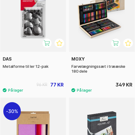
DAS
MOXY
Metalforme til ler 12-pak
Farvelægningssæt i trææske
180 dele
77 KR
349 KR
96 KR
30%