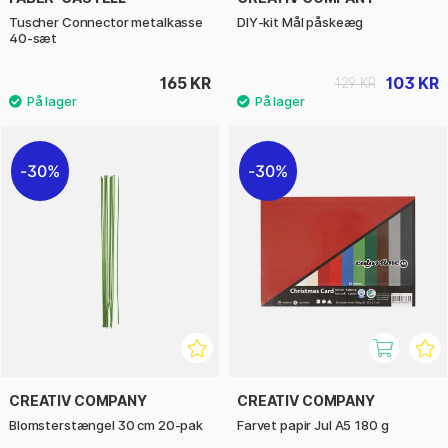
Tuscher Connector metalkasse
DIY‑kit Mål påskeæg
40-sæt
165 KR
103 KR
129 KR
30%
30%
CREATIV COMPANY
CREATIV COMPANY
Blomsterstængel 30 cm 20-pak
Farvet papir Jul A5 180 g