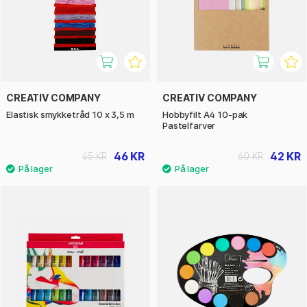
CREATIV COMPANY
CREATIV COMPANY
Elastisk smykketråd 10 x 3,5 m
Hobbyfilt A4 10-pak
Pastelfarver
46 KR
42 KR
65 KR
60 KR