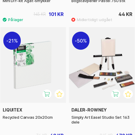
Mini DIY-kit Agat-smykker
Bogstavperler Pastel 750 stk
101 KR
44 KR
145 KR
21%
50%
LIQUITEX
DALER-ROWNEY
Recycled Canvas 20x20cm
Simply Art Easel Studio Set 163
dele