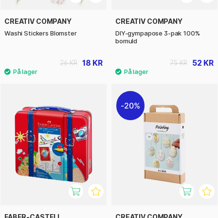
CREATIV COMPANY
CREATIV COMPANY
Washi Stickers Blomster
DIY-gympapose 3-pak 100%
bomuld
18 KR
52 KR
26 KR
75 KR
20%
FABER-CASTELL
CREATIV COMPANY