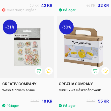
42 KR
32 KR
60 KR
46 KR
31%
30%
CREATIV COMPANY
CREATIV COMPANY
Washi Stickers Anime
Mini DIY-kit Påskehåndværk
18 KR
55 KR
26 KR
79 KR