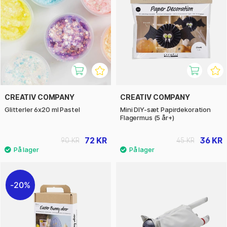
CREATIV COMPANY
CREATIV COMPANY
Glitterler 6x20 ml Pastel
Mini DIY-sæt Papirdekoration
Flagermus (5 år+)
72 KR
36 KR
90 KR
45 KR
20%