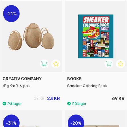
21%
CREATIV COMPANY
BOOKS
Æg Kraft 6-pak
Sneaker Coloring Book
23 KR
69 KR
29 KR
31%
20%