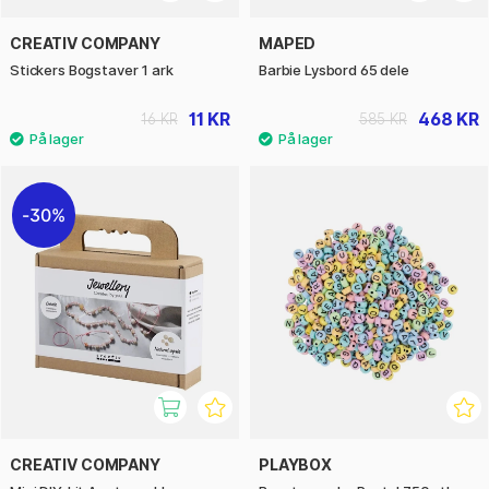
CREATIV COMPANY
MAPED
Stickers Bogstaver 1 ark
Barbie Lysbord 65 dele
11 KR
468 KR
16 KR
585 KR
30%
CREATIV COMPANY
PLAYBOX