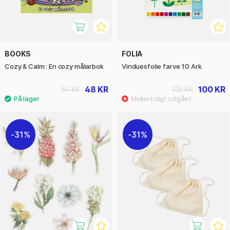
BOOKS
FOLIA
Cozy & Calm : En cozy målarbok
Vinduesfolie farve 10 Ark
48 KR
100 KR
59 KR
125 KR
31%
31%