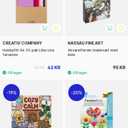
CREATIV COMPANY
NASSAU FINE ART
Hobbyfilt A4 10-pak Lilla rosa
Akvarelfarver malersæt med
farvemix
blok
42 KR
95 KR
60 KR
19%
20%