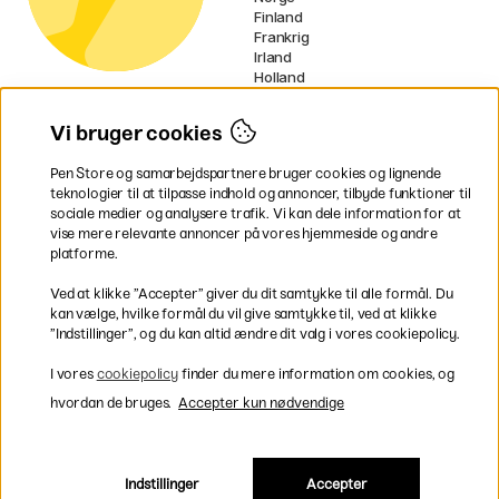
Finland
Frankrig
Irland
Holland
Tyskland
UK
Vi bruger cookies
EU
Pen Store og samarbejdspartnere bruger cookies og lignende
* Specifikke
fragtvilkår
gælder for
teknologier til at tilpasse indhold og annoncer, tilbyde funktioner til
voluminøse varer.
sociale medier og analysere trafik. Vi kan dele information for at
vise mere relevante annoncer på vores hjemmeside og andre
platforme.
Betal nemt og sikkert
Ved at klikke ”Accepter” giver du dit samtykke til alle formål. Du
kan vælge, hvilke formål du vil give samtykke til, ved at klikke
”Indstillinger”, og du kan altid ændre dit valg i vores cookiepolicy.
Hurtig levering til hele Danmark
I vores
cookiepolicy
finder du mere information om cookies, og
hvordan de bruges.
Accepter kun nødvendige
Indstillinger
Accepter
Inkl. moms
|
Exkl. moms