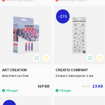
21%
ART CREATION
CREATIV COMPANY
Blob Paint set Pink
Stickers Sølvstjerner 2 ark
169 KR
23 KR
29 KR