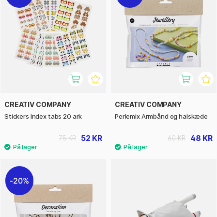
CREATIV COMPANY
CREATIV COMPANY
Stickers Index tabs 20 ark
Perlemix Armbånd og halskæde
52 KR
48 KR
75 KR
60 KR
20%