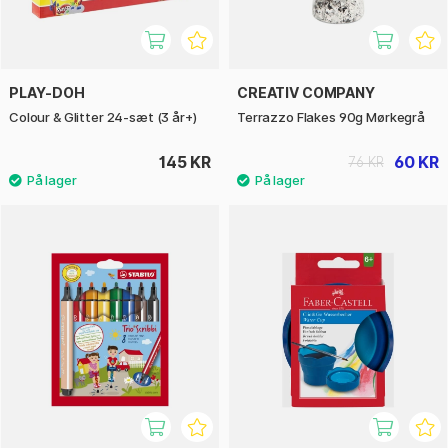
PLAY-DOH
CREATIV COMPANY
Colour & Glitter 24-sæt (3 år+)
Terrazzo Flakes 90g Mørkegrå
145 KR
60 KR
76 KR