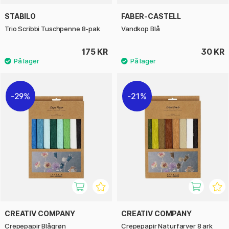
STABILO
FABER-CASTELL
Trio Scribbi Tuschpenne 8-pak
Vandkop Blå
175 KR
30 KR
29%
21%
CREATIV COMPANY
CREATIV COMPANY
Crepepapir Blågrøn
Crepepapir Naturfarver 8 ark