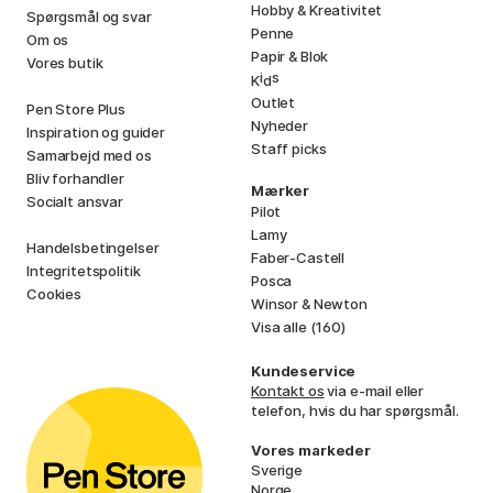
Hobby & Kreativitet
Spørgsmål og svar
Penne
Om os
Papir & Blok
Vores butik
i
s
K
d
Outlet
Pen Store Plus
Nyheder
Inspiration og guider
Staff picks
Samarbejd med os
Bliv forhandler
Mærker
Socialt ansvar
Pilot
Lamy
Handelsbetingelser
Faber-Castell
Integritetspolitik
Posca
Cookies
Winsor & Newton
Visa alle (160)
Kundeservice
Kontakt os
via e-mail eller
telefon, hvis du har spørgsmål.
Vores markeder
Sverige
Norge