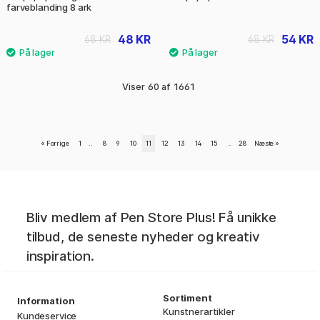
farveblanding 8 ark
48 KR
54 KR
68 KR
68 KR
Viser
60
af
1661
«
Forrige
1
..
8
9
10
11
12
13
14
15
..
28
Næste
»
Bliv medlem af Pen Store Plus! Få unikke
tilbud, de seneste nyheder og kreativ
inspiration.
Sortiment
Information
Kunstnerartikler
Kundeservice