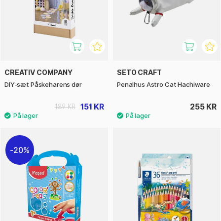
CREATIV COMPANY
SETO CRAFT
DIY-sæt Påskeharens dør
Penalhus Astro Cat Hachiware
151 KR
255 KR
189 KR
20%