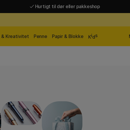
Hurtigt til dør eller pakkeshop
Hurtigt til dør eller pakkeshop
Gratis fragt over 449 kr*
i
s
& Kreativitet
Penne
Papir & Blokke
K
d