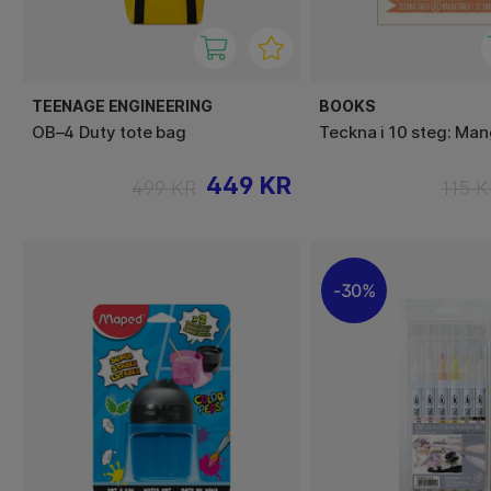
TEENAGE ENGINEERING
BOOKS
OB–4 Duty tote bag
Teckna i 10 steg: Ma
449 KR
499 KR
115 K
30%