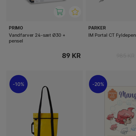
PRIMO
PARKER
Vandfarver 24-sæt Ø30 +
IM Portal CT Fyldepen
pensel
89 KR
985 KR
10%
20%