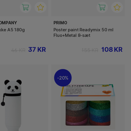
COMPANY
PRIMO
kke A5 180g
Poster paint Readymix 50 ml
Fluo+Metal 8-sæt
37 KR
108 KR
46 KR
155 KR
20%