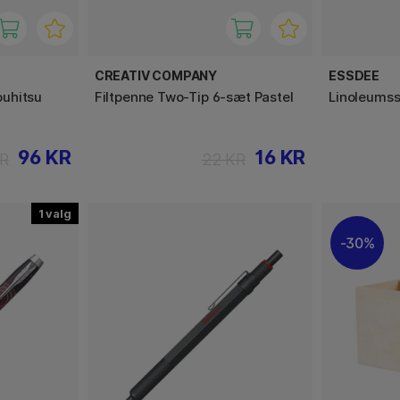
CREATIV COMPANY
ESSDEE
uhitsu
Filtpenne Two-Tip 6-sæt Pastel
Linoleumss
96 KR
16 KR
KR
22 KR
1
30%