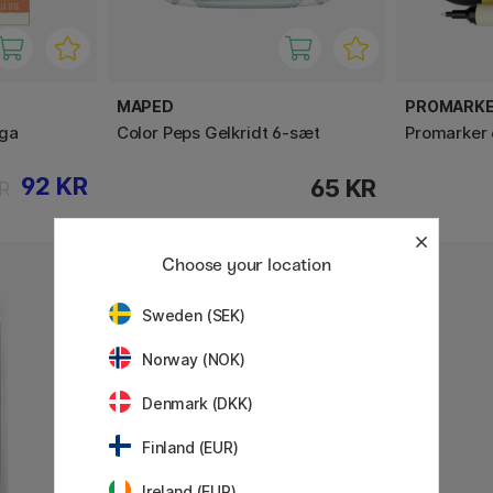
MAPED
PROMARK
nga
Color Peps Gelkridt 6-sæt
Promarker 
92 KR
65 KR
R
Choose your location
Sweden (SEK)
Norway (NOK)
Denmark (DKK)
Finland (EUR)
Ireland (EUR)