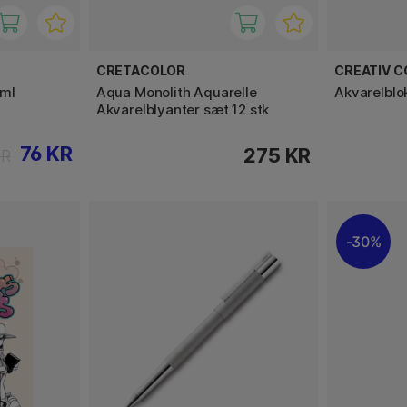
CRETACOLOR
CREATIV 
 ml
Aqua Monolith Aquarelle
Akvarelblo
Akvarelblyanter sæt 12 stk
76 KR
275 KR
KR
30%