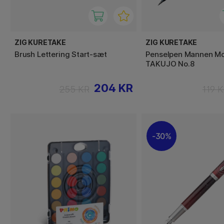
ZIG KURETAKE
ZIG KURETAKE
Brush Lettering Start-sæt
Penselpen Mannen Mo
TAKUJO No.8
204 KR
255 KR
119 
30%