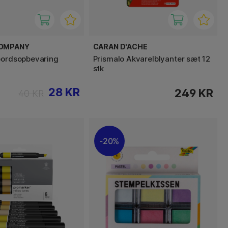
COMPANY
CARAN D'ACHE
bordsopbevaring
Prismalo Akvarelblyanter sæt 12
stk
28 KR
249 KR
40 KR
20%