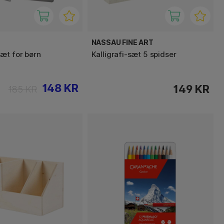
NASSAU FINE ART
æt for børn
Kalligrafi-sæt 5 spidser
148 KR
149 KR
185 KR