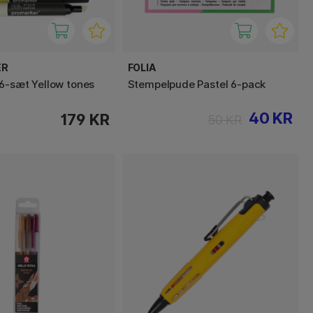
ER
FOLIA
6-sæt Yellow tones
Stempelpude Pastel 6-pack
40 KR
179 KR
50 KR