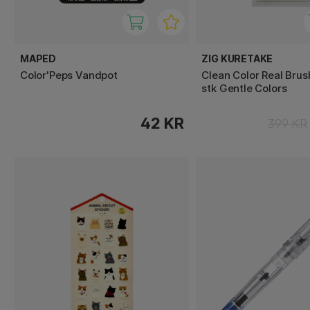
MAPED
ZIG KURETAKE
Color'Peps Vandpot
Clean Color Real Brus
stk Gentle Colors
42 KR
399 KR