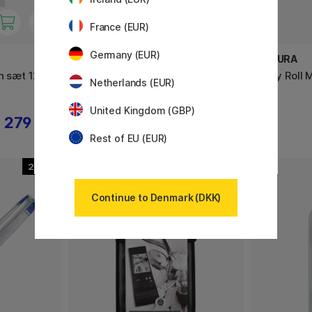
France (EUR)
Germany (EUR)
DERWENT
SAKURA
h sæt 12
Pastel Farveblyanter sæt 36 stk
Gelly Roll 
Netherlands (EUR)
United Kingdom (GBP)
279 KR
1049 KR
Rest of EU (EUR)
2
Continue to Denmark (DKK)