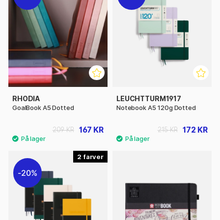
RHODIA
LEUCHTTURM1917
GoalBook A5 Dotted
Notebook A5 120g Dotted
167 KR
172 KR
209 KR
215 KR
2
20%