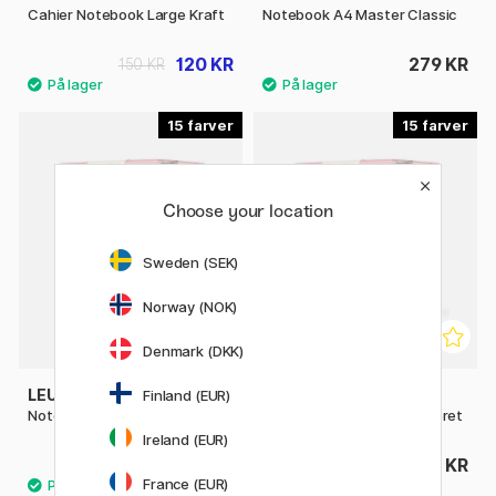
Cahier Notebook Large Kraft
Notebook A4 Master Classic
120 KR
279 KR
150 KR
15
15
Choose your location
Sweden (SEK)
Norway (NOK)
Denmark (DKK)
LEUCHTTURM1917
LEUCHTTURM1917
Finland (EUR)
Notebook A5 Medium Dotted
Notebook A5 Medium Linjeret
Ireland (EUR)
195 KR
195 KR
France (EUR)