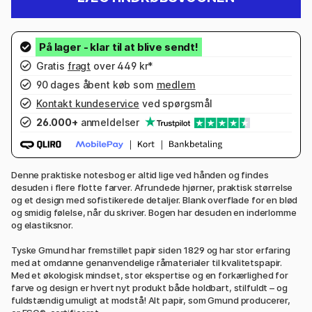
Gratis
fragt
over 449 kr*
90 dages åbent køb som
medlem
Kontakt kundeservice
ved spørgsmål
26.000+
anmeldelser
Denne praktiske notesbog er altid lige ved hånden og findes
desuden i flere flotte farver. Afrundede hjørner, praktisk størrelse
og et design med sofistikerede detaljer. Blank overflade for en blød
og smidig følelse, når du skriver. Bogen har desuden en inderlomme
og elastiksnor.
Tyske Gmund har fremstillet papir siden 1829 og har stor erfaring
med at omdanne genanvendelige råmaterialer til kvalitetspapir.
Med et økologisk mindset, stor ekspertise og en forkærlighed for
farve og design er hvert nyt produkt både holdbart, stilfuldt – og
fuldstændig umuligt at modstå! Alt papir, som Gmund producerer,