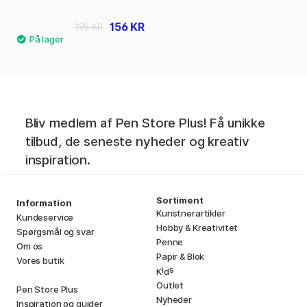
156 KR
195 KR
Bliv medlem af Pen Store Plus! Få unikke
tilbud, de seneste nyheder og kreativ
inspiration.
Sortiment
Information
Kunstnerartikler
Kundeservice
Hobby & Kreativitet
Spørgsmål og svar
Penne
Om os
Papir & Blok
Vores butik
i
s
K
d
Outlet
Pen Store Plus
Nyheder
Inspiration og guider