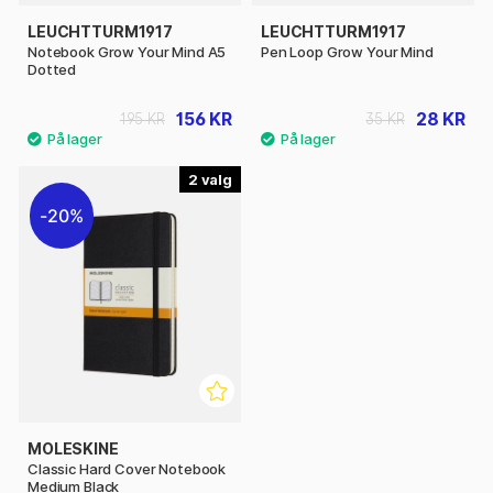
LEUCHTTURM1917
LEUCHTTURM1917
Notebook Grow Your Mind A5
Pen Loop Grow Your Mind
Dotted
156 KR
28 KR
195 KR
35 KR
2
20%
MOLESKINE
Classic Hard Cover Notebook
Medium Black