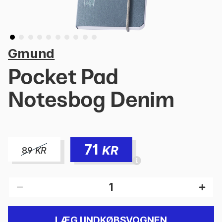
Gmund
Pocket Pad
Notesbog Denim
71
KR
89
KR
LÆG I INDKØBSVOGNEN