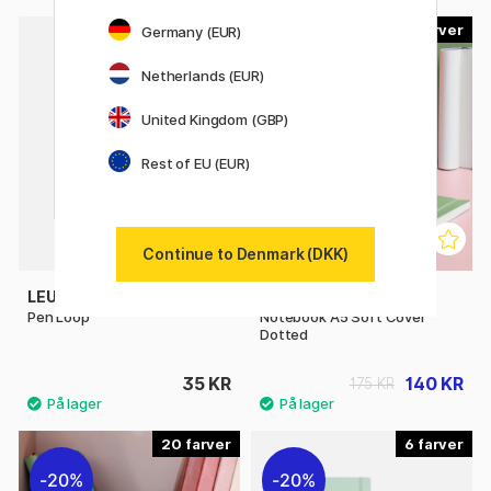
15
8
Germany (EUR)
20%
Netherlands (EUR)
United Kingdom (GBP)
Rest of EU (EUR)
Continue to Denmark (DKK)
LEUCHTTURM1917
LEUCHTTURM1917
Pen Loop
Notebook A5 Soft Cover
Dotted
35 KR
140 KR
175 KR
20
6
20%
20%