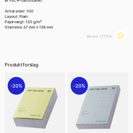
er FSC®-certificeret.
Antal sider: 100
Layout: Plain
Papirvægt: 120 g/m²
Størrelse: 67 mm x 138 mm
Varenr:
127216
Produktforslag
20%
20%