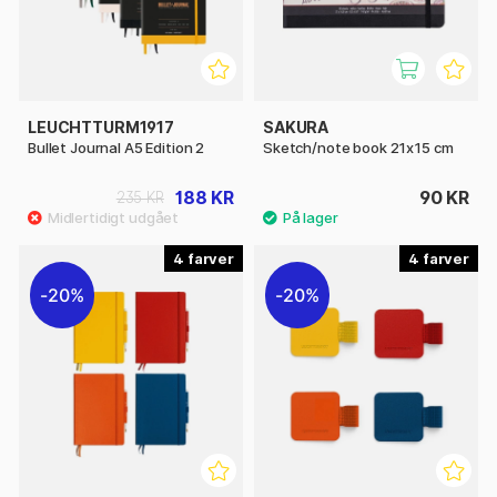
LEUCHTTURM1917
SAKURA
Bullet Journal A5 Edition 2
Sketch/note book 21x15 cm
188 KR
90 KR
235 KR
4
4
20%
20%