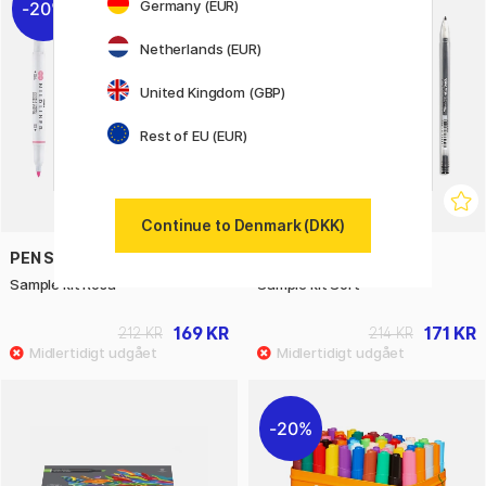
Germany (EUR)
20%
20%
Netherlands (EUR)
United Kingdom (GBP)
Rest of EU (EUR)
Continue to Denmark (DKK)
PEN STORE
PEN STORE
Sample kit Rosa
Sample kit Sort
169 KR
171 KR
212 KR
214 KR
20%