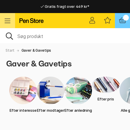
Gratis fragt over 449 kr*
Hurtigt til dør eller pakkeshop
Hurtigt til dør eller pakkeshop
Gratis fragt over 449 kr*
Start
Gaver & Gavetips
Gaver & Gavetips
Efter pris
Efter interesse
Efter modtager
Efter anledning
Alle 