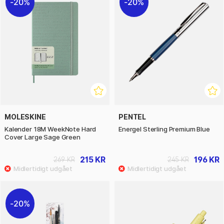
20%
20%
MOLESKINE
PENTEL
Kalender 18M WeekNote Hard
Energel Sterling Premium Blue
Cover Large Sage Green
215 KR
196 KR
269 KR
245 KR
20%