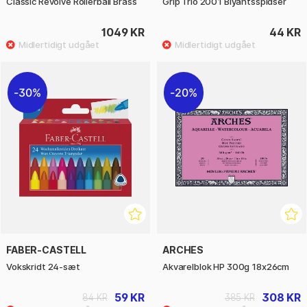
Classic Revolve Rollerball Brass
Grip Trio 2001 Blyantsspidser
1049 KR
44 KR
30%
20%
FABER-CASTELL
ARCHES
Vokskridt 24-sæt
Akvarelblok HP 300g 18x26cm
59 KR
308 KR
84 KR
385 KR