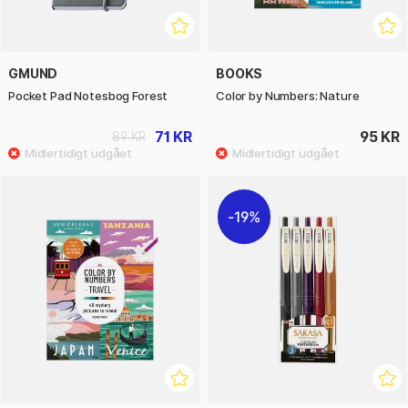
GMUND
BOOKS
Pocket Pad Notesbog Forest
Color by Numbers: Nature
71 KR
95 KR
89 KR
19%