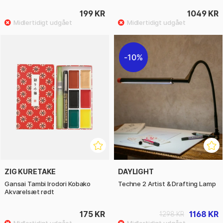
199 KR
1049 KR
10%
ZIG KURETAKE
DAYLIGHT
Gansai Tambi Irodori Kobako
Techne 2 Artist & Drafting Lamp
Akvarelsæt rødt
175 KR
1168 KR
1298 KR