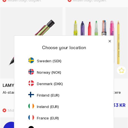
Choose your location
Sweden (SEK)
Norway (NOK)
Denmark (DKK)
LAMY
PEN STORE
Al-star Stiftblyant 0.5 Disco
Sample kit Unikke highlightere
Finland (EUR)
198 KR
133 KR
166 KR
Ireland (EUR)
France (EUR)