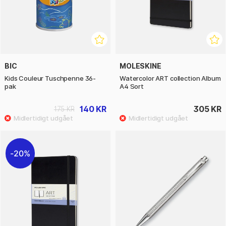
BIC
MOLESKINE
Kids Couleur Tuschpenne 36-
Watercolor ART collection Album
pak
A4 Sort
140 KR
305 KR
175 KR
20%