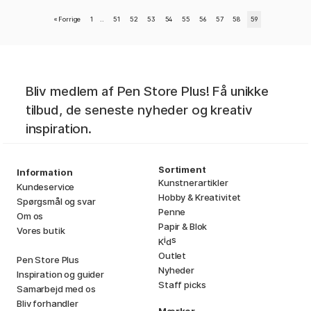
«
Forrige
1
..
51
52
53
54
55
56
57
58
59
Bliv medlem af Pen Store Plus! Få unikke
tilbud, de seneste nyheder og kreativ
inspiration.
Sortiment
Information
Kunstnerartikler
Kundeservice
Hobby & Kreativitet
Spørgsmål og svar
Penne
Om os
Papir & Blok
Vores butik
i
s
K
d
Outlet
Pen Store Plus
Nyheder
Inspiration og guider
Staff picks
Samarbejd med os
Bliv forhandler