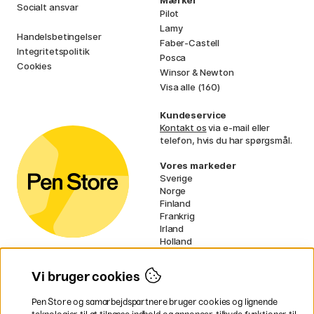
Mærker
Socialt ansvar
Pilot
Lamy
Handelsbetingelser
Faber-Castell
Integritetspolitik
Posca
Cookies
Winsor & Newton
Visa alle (160)
Kundeservice
Kontakt os
via e-mail eller
telefon, hvis du har spørgsmål.
Vores markeder
Sverige
Norge
Finland
Frankrig
Irland
Holland
Tyskland
UK
Vi bruger cookies
EU
Pen Store og samarbejdspartnere bruger cookies og lignende
* Specifikke
fragtvilkår
gælder for