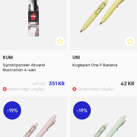
KUM
UNI
Syntetpensler Akvarel
Kuglepen One P Banana
Illustration 4-sæt
351 KR
42 KR
439 KR
19%
19%