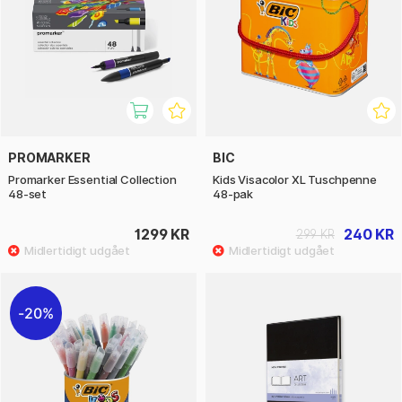
PROMARKER
BIC
Promarker Essential Collection
Kids Visacolor XL Tuschpenne
48-set
48-pak
1299 KR
240 KR
299 KR
20%