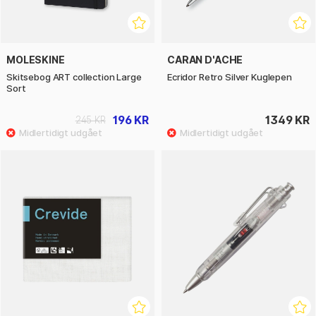
MOLESKINE
CARAN D'ACHE
Skitsebog ART collection Large
Ecridor Retro Silver Kuglepen
Sort
196 KR
1349 KR
245 KR