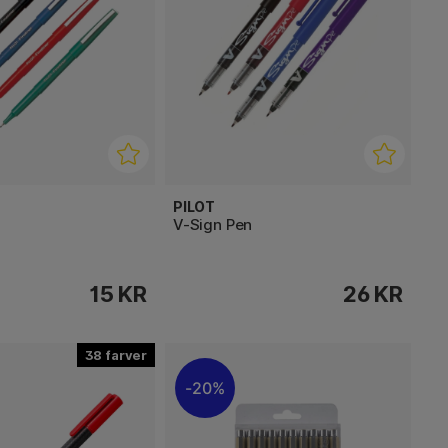
PILOT
V-Sign Pen
15 KR
26 KR
38
20%