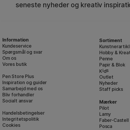
seneste nyheder og kreativ inspirati
Information
Sortiment
Kundeservice
Kunstnerartikl
Spørgsmål og svar
Hobby & Kreat
Om os
Penne
Vores butik
Papir & Blok
i
s
K
d
Pen Store Plus
Outlet
Inspiration og guider
Nyheder
Samarbejd med os
Staff picks
Bliv forhandler
Socialt ansvar
Mærker
Pilot
Handelsbetingelser
Lamy
Integritetspolitik
Faber-Castell
Cookies
Posca