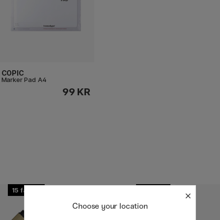
COPIC
Marker Pad A4
99 KR
15
8
Choose your location