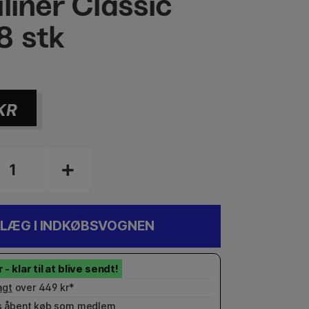
liner Classic
8 stk
KR
LÆG I INDKØBSVOGNEN
agt
over 449 kr*
 åbent køb som
medlem