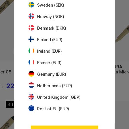
Sweden (SEK)
Norway (NOK)
Denmark (DKK)
Finland (EUR)
Ireland (EUR)
France (EUR)
SAKURA
SAKURA
ner 05
Pigma Micron PN 04
Pigma Micro
Germany (EUR)
22 KR
34 KR
KR
Netherlands (EUR)
United Kingdom (GBP)
4
Rest of EU (EUR)
10%