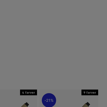
4
9
21%