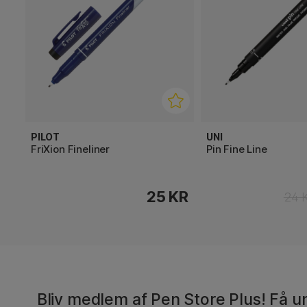
PILOT
UNI
FriXion Fineliner
Pin Fine Line
25 KR
24 
Bliv medlem af Pen Store Plus! Få un