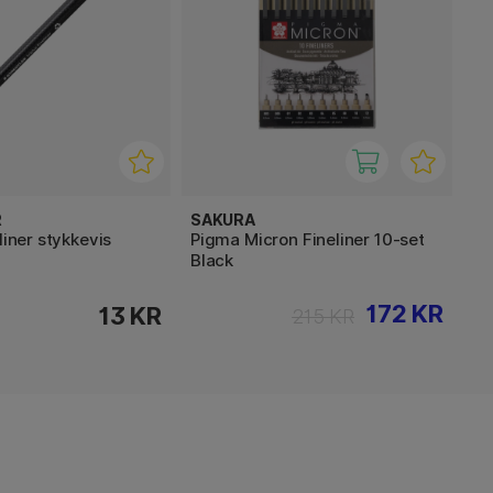
R
SAKURA
liner stykkevis
Pigma Micron Fineliner 10-set
Black
172 KR
13 KR
215 KR