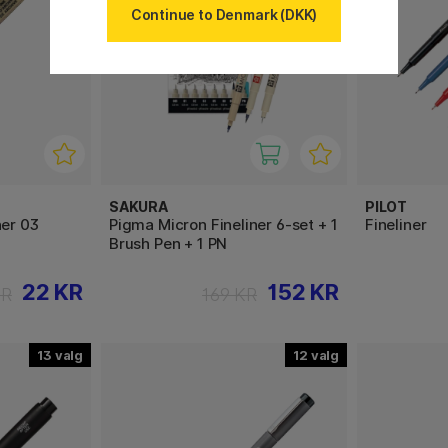
Continue to Denmark (DKK)
SAKURA
PILOT
ner 03
Pigma Micron Fineliner 6-set + 1
Fineliner
Brush Pen + 1 PN
22 KR
152 KR
KR
169 KR
13
12