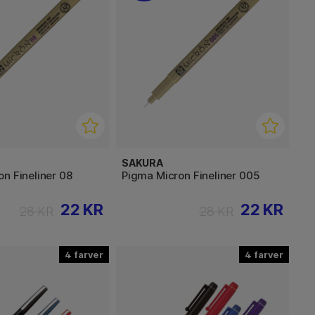
SAKURA
n Fineliner 08
Pigma Micron Fineliner 005
22 KR
22 KR
28 KR
28 KR
4
4