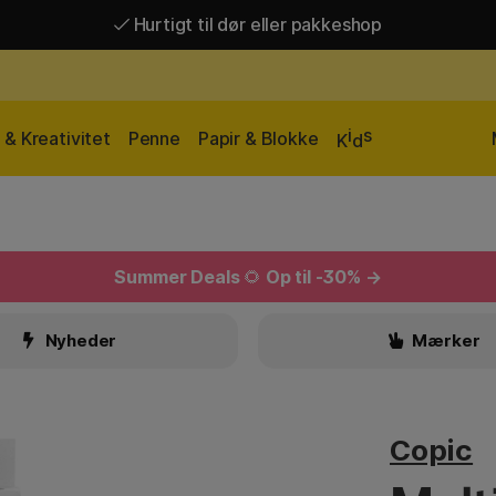
Hurtigt til dør eller pakkeshop
Hurtigt til dør eller pakkeshop
Gratis fragt over 449 kr*
i
s
& Kreativitet
Penne
Papir & Blokke
K
d
Summer Deals
🌻
Op til -30% →
Nyheder
Mærker
Copic