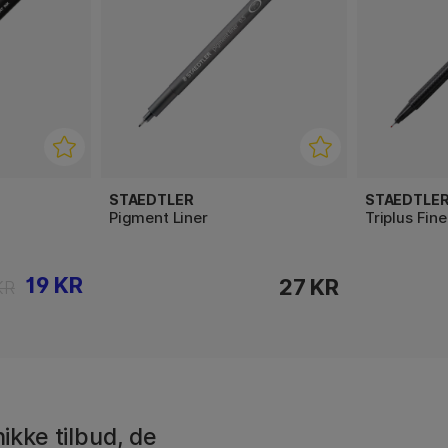
STAEDTLER
STAEDTLE
Pigment Liner
Triplus Fine
19 KR
27 KR
KR
ikke tilbud, de