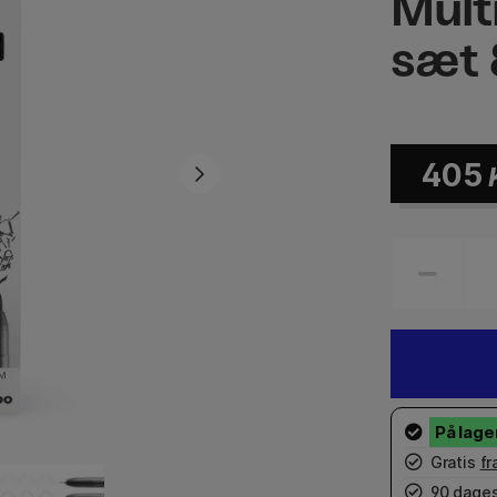
Multi
sæt 
405
Gratis
fr
90 dages