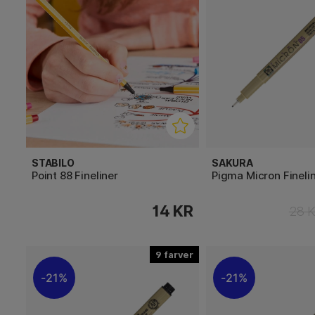
STABILO
SAKURA
Point 88 Fineliner
Pigma Micron Fineli
14 KR
28 
9
21%
21%