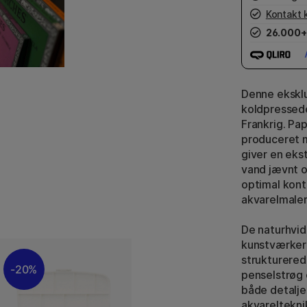
Kontakt 
26.000+
Denne eksklu
koldpressede 
Frankrig. Pa
produceret m
giver en eks
vand jævnt o
optimal kont
akvarelmaler
De naturhvide
kunstværker 
strukturere
20%
penselstrøg o
både detalje
akvareltekni