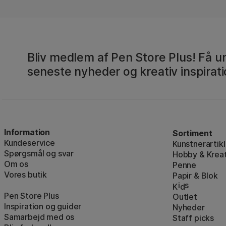
Bliv medlem af Pen Store Plus! Få un
seneste nyheder og kreativ inspirati
Information
Sortiment
Kundeservice
Kunstnerartikl
Spørgsmål og svar
Hobby & Kreat
Om os
Penne
Vores butik
Papir & Blok
i
s
K
d
Pen Store Plus
Outlet
Inspiration og guider
Nyheder
Samarbejd med os
Staff picks