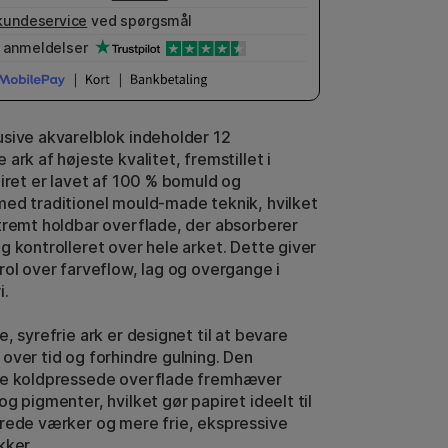
kundeservice
ved spørgsmål
anmeldelser
sive akvarelblok indeholder 12
ark af højeste kvalitet, fremstillet i
piret er lavet af 100 % bomuld og
ed traditionel mould-made teknik, hvilket
tremt holdbar overflade, der absorberer
g kontrolleret over hele arket. Dette giver
rol over farveflow, lag og overgange i
i.
, syrefrie ark er designet til at bevare
over tid og forhindre gulning. Den
de koldpressede overflade fremhæver
g pigmenter, hvilket gør papiret ideelt til
rede værker og mere frie, ekspressive
kker.