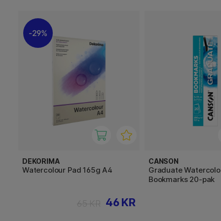
29%
DEKORIMA
CANSON
Watercolour Pad 165g A4
Graduate Watercolo
Bookmarks 20-pak
46 KR
65 KR