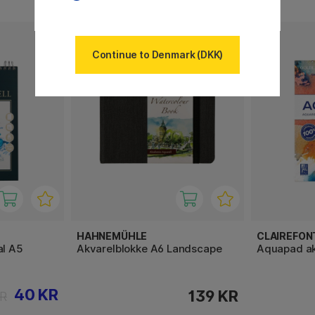
Continue to Denmark (DKK)
HAHNEMÜHLE
CLAIREFON
al A5
Akvarelblokke A6 Landscape
Aquapad ak
40 KR
139 KR
KR