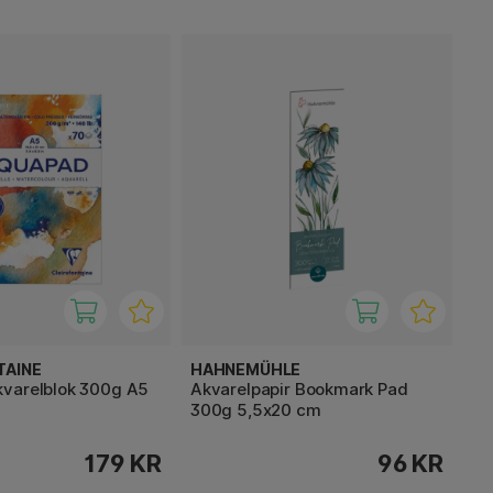
TAINE
HAHNEMÜHLE
varelblok 300g A5
Akvarelpapir Bookmark Pad
300g 5,5x20 cm
179 KR
96 KR