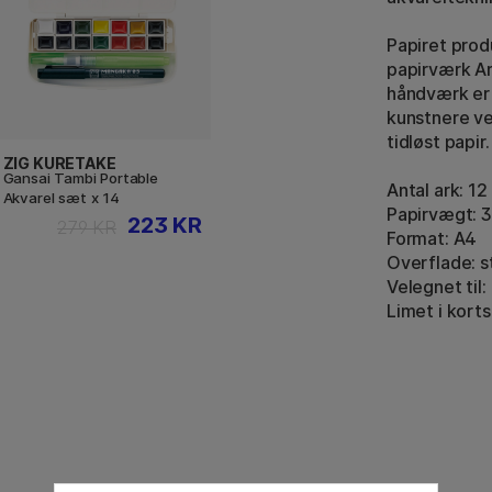
Papiret prod
papirværk Ar
håndværk er 
kunstnere ve
tidløst papir.
ZIG KURETAKE
Gansai Tambi Portable
Antal ark: 12
Akvarel sæt x 14
Papirvægt: 
223 KR
279 KR
Format: A4
Overflade: s
Velegnet til:
Limet i kort