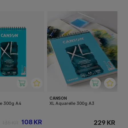
CANSON
le 300g A4
XL Aquarelle 300g A3
108 KR
229 KR
135 KR