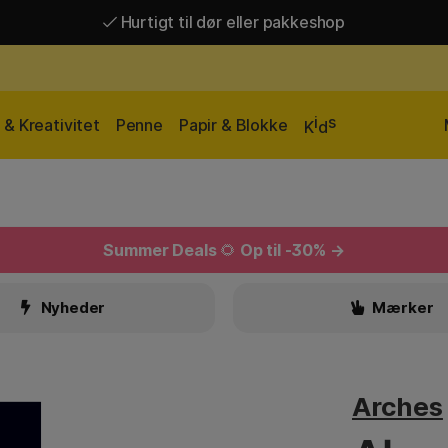
Hurtigt til dør eller pakkeshop
Hurtigt til dør eller pakkeshop
Gratis fragt over 449 kr*
i
s
& Kreativitet
Penne
Papir & Blokke
K
d
Summer Deals
🌻
Op til -30% →
Nyheder
Mærker
Arches