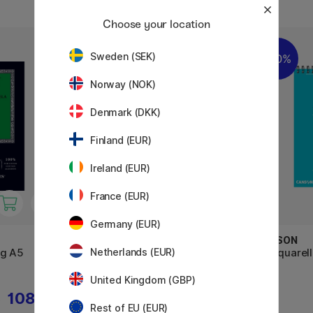
Choose your location
Sweden (SEK)
20%
Norway (NOK)
Denmark (DKK)
Finland (EUR)
Ireland (EUR)
France (EUR)
Germany (EUR)
ARCHES
CANSON
Netherlands (EUR)
0g A5
Akvarelpapir CP 300g A4
XL Aquarel
United Kingdom (GBP)
108 KR
209 KR
R
Rest of EU (EUR)