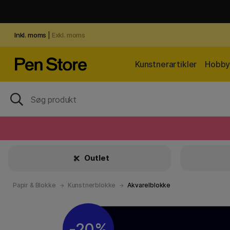
Inkl. moms
|
Exkl. moms
Kunstnerartikler
Hobby 
Outlet
Papir & Blokke
Kunstnerblokke
Akvarelblokke
20%