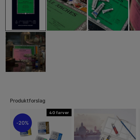
Produktforslag
40
20%