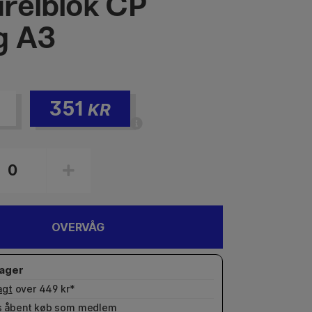
relblok CP
g A3
351
KR
OVERVÅG
agt
over 449 kr*
 åbent køb som
medlem