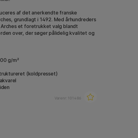
uceres af det anerkendte franske
ches, grundlagt i 1492. Med århundreders
Arches et foretrukket valg blandt
rden over, der søger pålidelig kvalitet og
300 g/m²
truktureret (koldpresset)
 akvarel
siden
Varenr:
101486