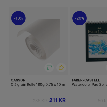
10%
20%
CANSON
FABER-CASTELL
C à grain Rulle 180g 0.75 x 10 m
Watercolor Pad Spir
211 KR
235 KR
50 