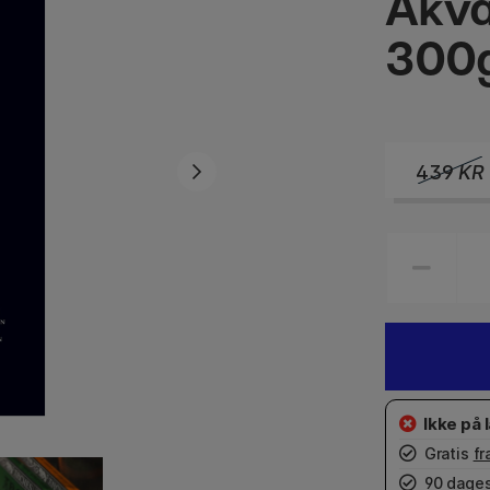
Akva
300
439
KR
Gratis
fr
90 dages