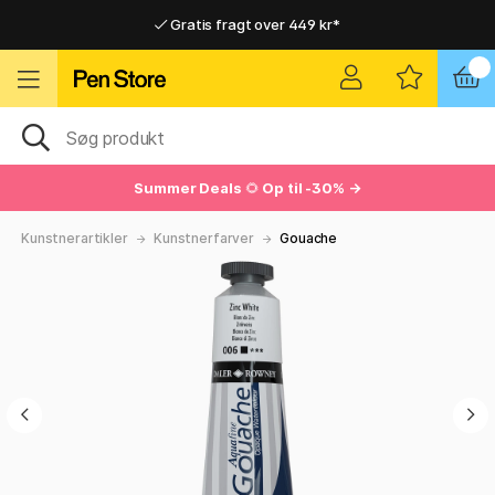
Gratis fragt over 449 kr*
Hurtigt til dør eller pakkeshop
Hurtigt til dør eller pakkeshop
Gratis fragt over 449 kr*
Summer Deals
🌻
Op til -30% →
Kunstnerartikler
Kunstnerfarver
Gouache