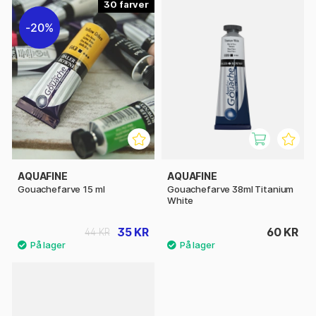
30
20%
AQUAFINE
AQUAFINE
Gouachefarve 15 ml
Gouachefarve 38ml Titanium
White
35 KR
60 KR
44 KR