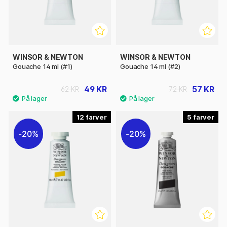
WINSOR & NEWTON
WINSOR & NEWTON
Gouache 14 ml (#1)
Gouache 14 ml (#2)
49 KR
57 KR
62 KR
72 KR
12
5
20%
20%