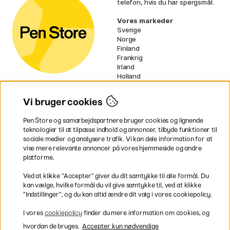
telefon, hvis du har spørgsmål.
Vores markeder
Sverige
Norge
Finland
Frankrig
Irland
Holland
Tyskland
UK
Vi bruger cookies
EU
Pen Store og samarbejdspartnere bruger cookies og lignende
* Specifikke
fragtvilkår
gælder for
teknologier til at tilpasse indhold og annoncer, tilbyde funktioner til
voluminøse varer.
sociale medier og analysere trafik. Vi kan dele information for at
vise mere relevante annoncer på vores hjemmeside og andre
platforme.
Betal nemt og sikkert
Ved at klikke ”Accepter” giver du dit samtykke til alle formål. Du
kan vælge, hvilke formål du vil give samtykke til, ved at klikke
”Indstillinger”, og du kan altid ændre dit valg i vores cookiepolicy.
Hurtig levering til hele Danmark
I vores
cookiepolicy
finder du mere information om cookies, og
hvordan de bruges.
Accepter kun nødvendige