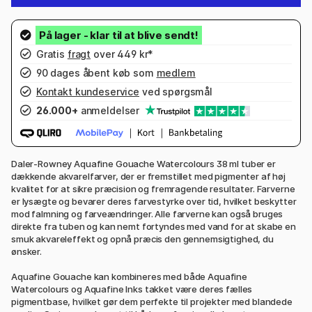
Gratis
fragt
over 449 kr*
90 dages åbent køb som
medlem
Kontakt kundeservice
ved spørgsmål
26.000+
anmeldelser
Daler-Rowney Aquafine Gouache Watercolours 38 ml tuber er
dækkende akvarelfarver, der er fremstillet med pigmenter af høj
kvalitet for at sikre præcision og fremragende resultater. Farverne
er lysægte og bevarer deres farvestyrke over tid, hvilket beskytter
mod falmning og farveændringer. Alle farverne kan også bruges
direkte fra tuben og kan nemt fortyndes med vand for at skabe en
smuk akvareleffekt og opnå præcis den gennemsigtighed, du
ønsker.
Aquafine Gouache kan kombineres med både Aquafine
Watercolours og Aquafine Inks takket være deres fælles
pigmentbase, hvilket gør dem perfekte til projekter med blandede