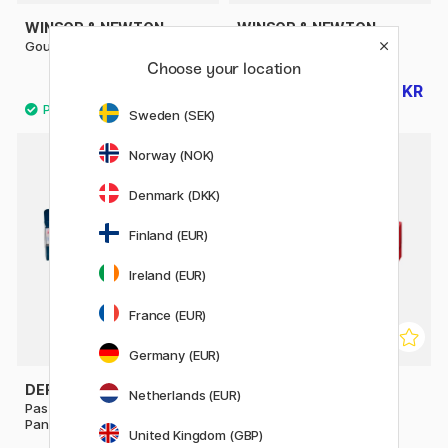
WINSOR & NEWTON
WINSOR & NEWTON
Gouache 14 ml (#3)
Gouache 37 ml (#4)
Choose your location
80 KR
111 KR
100 KR
139 KR
Sweden (SEK)
Norway (NOK)
19%
Denmark (DKK)
Finland (EUR)
Ireland (EUR)
France (EUR)
Germany (EUR)
DERWENT
FABER-CASTELL
Netherlands (EUR)
Pastel Shades Akvarel Paint
Gouache sæt 6 stk
Pan Set 12 halvkopper
United Kingdom (GBP)