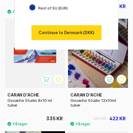
325 KR
29 KR
36 KR
Rest of EU (EUR)
10%
Continue to Denmark (DKK)
CARAN D'ACHE
CARAN D'ACHE
Gouache Studio 8x10 ml
Gouache Studio 12x10ml
tuber
tuber
335 KR
422 KR
469 KR