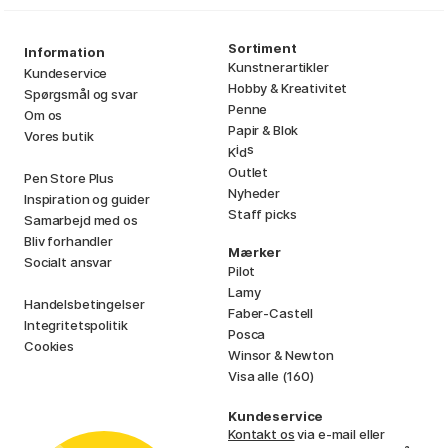
Sortiment
Information
Kunstnerartikler
Kundeservice
Hobby & Kreativitet
Spørgsmål og svar
Penne
Om os
Papir & Blok
Vores butik
i
s
K
d
Outlet
Pen Store Plus
Nyheder
Inspiration og guider
Staff picks
Samarbejd med os
Bliv forhandler
Mærker
Socialt ansvar
Pilot
Lamy
Handelsbetingelser
Faber-Castell
Integritetspolitik
Posca
Cookies
Winsor & Newton
Visa alle (160)
Kundeservice
Kontakt os
via e-mail eller