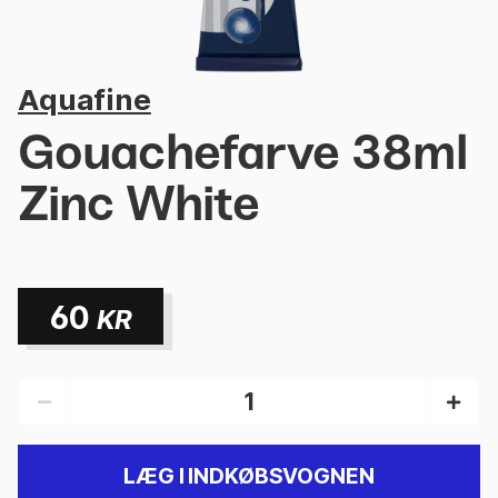
Aquafine
Gouachefarve 38ml
Zinc White
60
KR
LÆG I INDKØBSVOGNEN