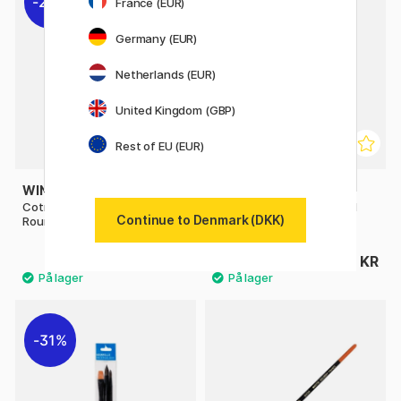
20%
France (EUR)
Germany (EUR)
Netherlands (EUR)
United Kingdom (GBP)
Rest of EU (EUR)
WINSOR & NEWTON
WINSOR & NEWTON
Cotman Brush - Series 111
Cotman Brush - Series 111
Continue to Denmark (DKK)
Round 2
Round 6
32 KR
62 KR
40 KR
31%