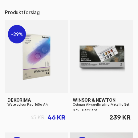
Produktforslag
29%
DEKORIMA
WINSOR & NEWTON
Watercolour Pad 165g A4
Cotman Akvarellmaling Metallic Set
8 ½ - Half Pans
46 KR
239 KR
65 KR