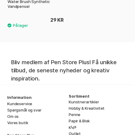
Water Brush Synthetic
Vandpensel
29 KR
Bliv medlem af Pen Store Plus! Få unikke
tilbud, de seneste nyheder og kreativ
inspiration.
Sortiment
Information
Kunstnerartikler
Kundeservice
Hobby & Kreativitet
Spørgsmål og svar
Penne
Om os
Papir & Blok
Vores butik
i
s
K
d
Outlet