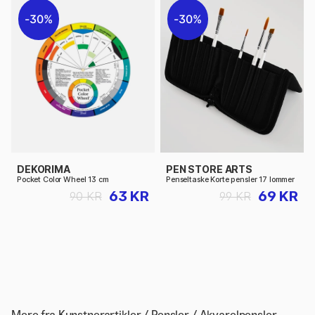
30%
30%
DEKORIMA
PEN STORE ARTS
Pocket Color Wheel 13 cm
Penseltaske Korte pensler 17 lommer
63 KR
69 KR
90 KR
99 KR
Mere fra
Kunstnerartikler / Pensler / Akvarelpensler