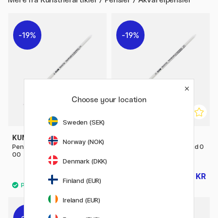
19%
19%
Choose your location
Sweden (SEK)
KUM
KUM
Norway (NOK)
Pensel Memory Point Round
Pensel Memory Point Round 0
00
Denmark (DKK)
34 KR
34 KR
42 KR
42 KR
Finland (EUR)
Ireland (EUR)