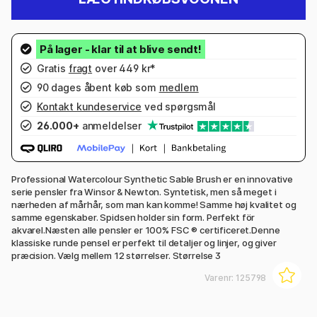
Gratis
fragt
over 449 kr*
90 dages åbent køb som
medlem
Kontakt kundeservice
ved spørgsmål
26.000+
anmeldelser
Professional Watercolour Synthetic Sable Brush er en innovative
serie pensler fra Winsor & Newton. Syntetisk, men så meget i
nærheden af mårhår, som man kan komme! Samme høj kvalitet og
samme egenskaber. Spidsen holder sin form. Perfekt för
akvarel.Næsten alle pensler er 100% FSC ® certificeret.Denne
klassiske runde pensel er perfekt til detaljer og linjer, og giver
præcision. Vælg mellem 12 størrelser. Størrelse 3
Varenr:
125798