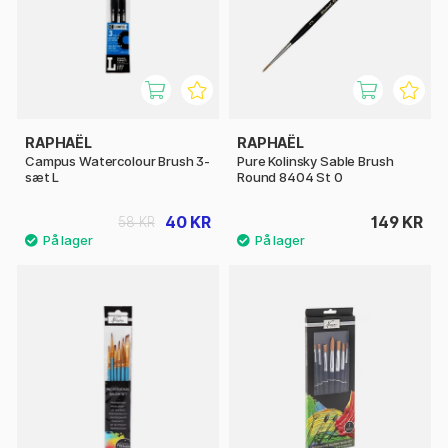
RAPHAËL
RAPHAËL
Campus Watercolour Brush 3-
Pure Kolinsky Sable Brush
sæt L
Round 8404 St 0
40 KR
149 KR
58 KR