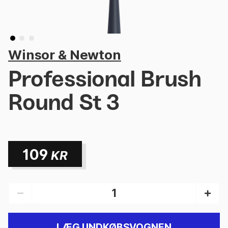
Winsor & Newton
Professional Brush
Round St 3
109
KR
LÆG I INDKØBSVOGNEN