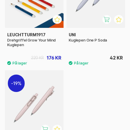
LEUCHTTURM1917
UNI
Drehgriffel Grow Your Mind
Kuglepen One P Soda
Kuglepen
176 KR
42 KR
220 KR
19%