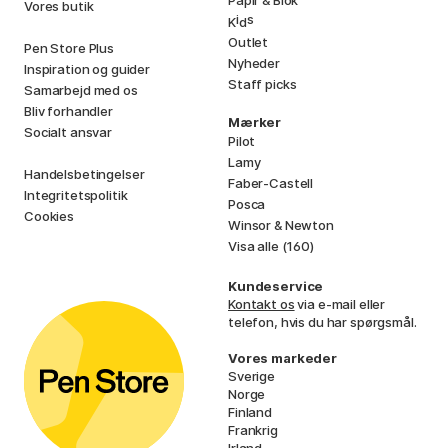
Vores butik
i
s
K
d
Outlet
Pen Store Plus
Nyheder
Inspiration og guider
Staff picks
Samarbejd med os
Bliv forhandler
Mærker
Socialt ansvar
Pilot
Lamy
Handelsbetingelser
Faber-Castell
Integritetspolitik
Posca
Cookies
Winsor & Newton
Visa alle (160)
Kundeservice
Kontakt os
via e-mail eller
telefon, hvis du har spørgsmål.
Vores markeder
Sverige
Norge
Finland
Frankrig
Irland