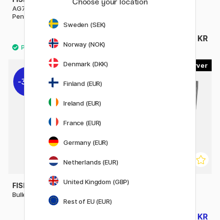
Choose your location
AG7 Original Astronaut Space
Bullet Chrome
Pen
Sweden (SEK)
749 KR
329 KR
Norway (NOK)
Denmark (DKK)
6
30%
30%
Finland (EUR)
Ireland (EUR)
France (EUR)
Germany (EUR)
Netherlands (EUR)
United Kingdom (GBP)
FISHER SPACE PEN
FISHER SPACE PEN
Bullet Raw
Cap-O-Matic S251
Rest of EU (EUR)
231 KR
108 KR
329 KR
155 KR