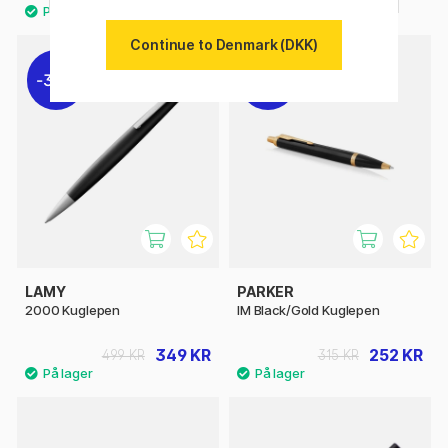
Continue to Denmark (DKK)
30%
20%
LAMY
PARKER
2000 Kuglepen
IM Black/Gold Kuglepen
349 KR
252 KR
499 KR
315 KR