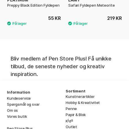
Preppy Black Edition Fyldepen
Safari Fyldepen Meteorite
55 KR
219 KR
Bliv medlem af Pen Store Plus! Få unikke
tilbud, de seneste nyheder og kreativ
inspiration.
Sortiment
Information
Kunstnerartikler
Kundeservice
Hobby & Kreativitet
Spørgsmål og svar
Penne
Om os
Papir & Blok
Vores butik
i
s
K
d
Outlet
Pen Store Plus