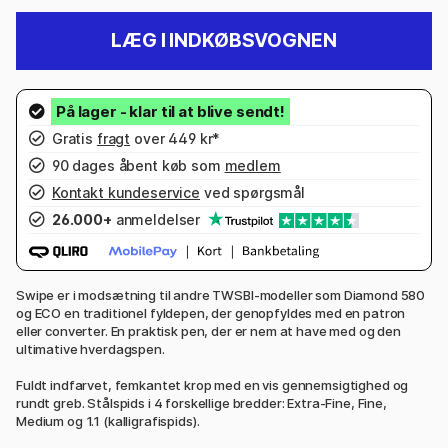
LÆG I INDKØBSVOGNEN
Gratis
fragt
over 449 kr*
90 dages åbent køb som
medlem
Kontakt kundeservice
ved spørgsmål
26.000+
anmeldelser
Swipe er i modsætning til andre TWSBI-modeller som Diamond 580
og ECO en traditionel fyldepen, der genopfyldes med en patron
eller converter. En praktisk pen, der er nem at have med og den
ultimative hverdagspen.
Fuldt indfarvet, femkantet krop med en vis gennemsigtighed og
rundt greb. Stålspids i 4 forskellige bredder: Extra-Fine, Fine,
Medium og 1.1 (kalligrafispids).