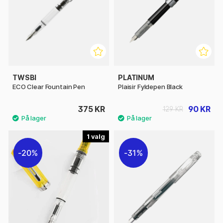
TWSBI
PLATINUM
ECO Clear Fountain Pen
Plaisir Fyldepen Black
375 KR
90 KR
129 KR
1
20%
31%