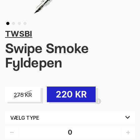
TWSBI
Swipe Smoke
Fyldepen
220
KR
275
KR