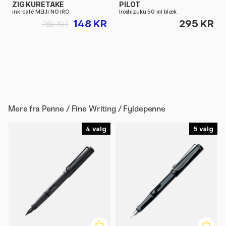
ZIG KURETAKE
PILOT
ink-café MEIJI NO IRO
Iroshizuku 50 ml blæk
148 KR
295 KR
185 KR
Mere fra
Penne / Fine Writing / Fyldepenne
4
5