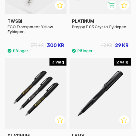
TWSBI
PLATINUM
ECO Transparent Yellow
Preppy F 03 Crystal Fyldepen
Fyldepen
300 KR
29 KR
375 KR
42 KR
3
2
PLATINUM
LAMY