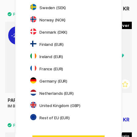
Sweden (SEK)
219 KR
219 KR
Norway (NOK)
2
6
Denmark (DKK)
20%
31%
Finland (EUR)
Ireland (EUR)
France (EUR)
Germany (EUR)
Netherlands (EUR)
PARKER
PLATINUM
United Kingdom (GBP)
IM Black/Gold Fyldepen
Preppy F 03 Fountain pen
Rest of EU (EUR)
447 KR
29 KR
559 KR
42 KR
3
2