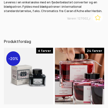
Leveres i en enkel æske med en fjederbelastet converter og en
blækpatron. Fyldes med blækpatroner i international
standardstørrelse, f.eks. Chromatics fra Caran d'Ache eller Herbin.
Varenr:
127002_r
Produktforslag
6
24
20%