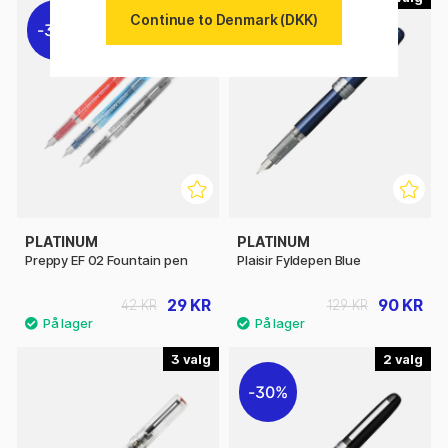
Continue to Denmark (DKK)
31%
30%
PLATINUM
PLATINUM
Preppy EF 02 Fountain pen
Plaisir Fyldepen Blue
29 KR
90 KR
42 KR
129 KR
3
2
30%