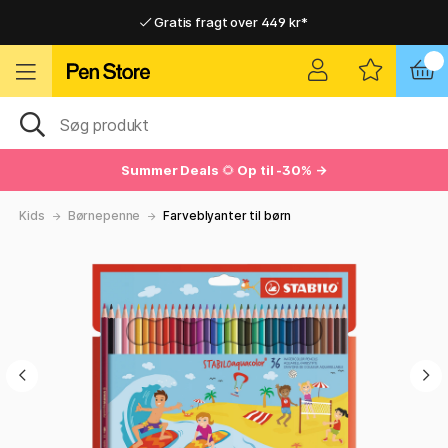
Gratis fragt over 449 kr*
Hurtigt til dør eller pakkeshop
Hurtigt til dør eller pakkeshop
Gratis fragt over 449 kr*
Summer Deals
🌻
Op til -30% →
Kids
Børnepenne
Farveblyanter til børn