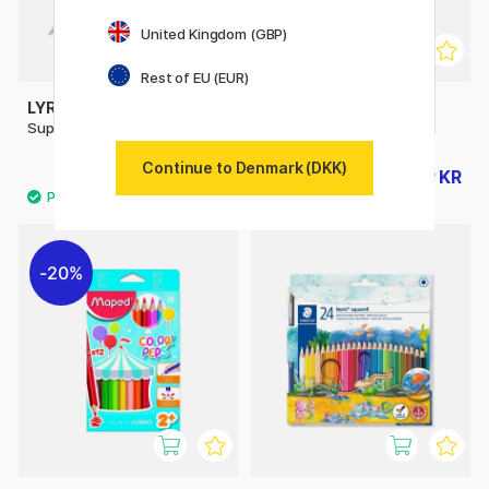
United Kingdom (GBP)
Rest of EU (EUR)
LYRA
GIOTTO
Super Ferby
Be-bè Farvepenne 12-sæt
Continue to Denmark (DKK)
24 KR
119 KR
149 KR
20%