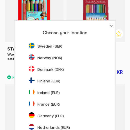
Choose your location
Sweden (SEK)
STABILO
FABER-CASTELL
Woody 3-in-1 Farvepenne 6-
Colour Grip 12-sæt
Norway (NOK)
sæt + spidsere
Denmark (DKK)
196 KR
108 KR
245 KR
135 KR
Finland (EUR)
29
Ireland (EUR)
20%
France (EUR)
Germany (EUR)
Netherlands (EUR)