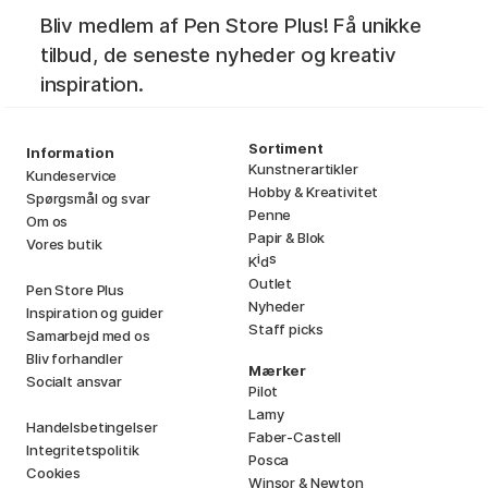
Bliv medlem af Pen Store Plus! Få unikke
tilbud, de seneste nyheder og kreativ
inspiration.
Sortiment
Information
Kunstnerartikler
Kundeservice
Hobby & Kreativitet
Spørgsmål og svar
Penne
Om os
Papir & Blok
Vores butik
i
s
K
d
Outlet
Pen Store Plus
Nyheder
Inspiration og guider
Staff picks
Samarbejd med os
Bliv forhandler
Mærker
Socialt ansvar
Pilot
Lamy
Handelsbetingelser
Faber-Castell
Integritetspolitik
Posca
Cookies
Winsor & Newton