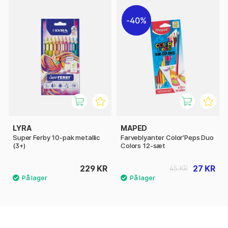
40%
LYRA
MAPED
Super Ferby 10-pak metallic
Farveblyanter Color’Peps Duo
(3+)
Colors 12-sæt
229 KR
27 KR
45 KR