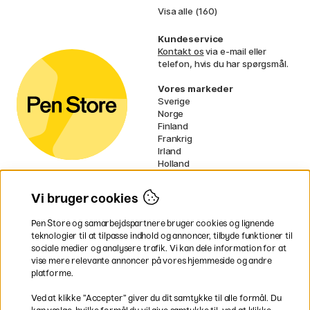
Visa alle (160)
Kundeservice
Kontakt os
via e-mail eller
telefon, hvis du har spørgsmål.
Vores markeder
Sverige
Norge
Finland
Frankrig
Irland
Holland
Tyskland
UK
Vi bruger cookies
EU
Pen Store og samarbejdspartnere bruger cookies og lignende
* Specifikke
fragtvilkår
gælder for
teknologier til at tilpasse indhold og annoncer, tilbyde funktioner til
voluminøse varer.
sociale medier og analysere trafik. Vi kan dele information for at
vise mere relevante annoncer på vores hjemmeside og andre
platforme.
Betal nemt og sikkert
Ved at klikke ”Accepter” giver du dit samtykke til alle formål. Du