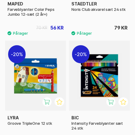
MAPED
STAEDTLER
Farveblyanter Color Peps
Noris Club akvarel sæt 24 stk
Jumbo 12-sæt (2 år+)
56 KR
79 KR
70 KR
20%
20%
LYRA
BIC
Groove TripleOne 12 stk
Intensity Farveblyanter sæt
24 stk