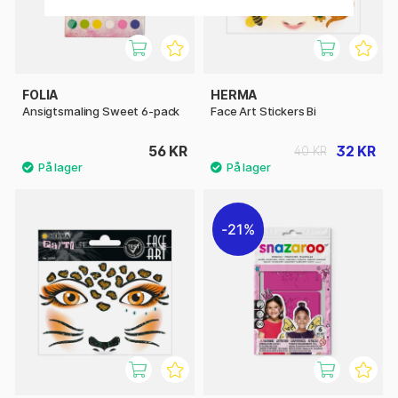
FOLIA
HERMA
Ansigtsmaling Sweet 6-pack
Face Art Stickers Bi
56 KR
32 KR
40 KR
21%