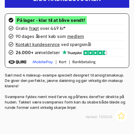
Gratis
fragt
over 449 kr*
90 dages åbent køb som
medlem
Kontakt kundeservice
ved spørgsmål
26.000+
anmeldelser
Sæt med 4 makeup-svampe specielt designet til ansigtsmakeup.
De giver den perfekte, jævne dækning og gør virkelig din makeup
klarere!
Svampene fyldes nemt med farve og påføres derefter direkte på
huden. Takket være svampenes form kan du skabe både bløde og
runde former samt virkelig skarpe linjer.
Varenr:
130045