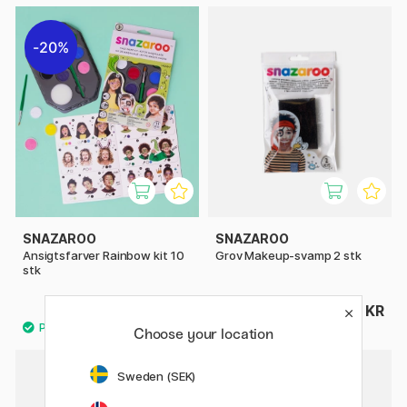
20%
SNAZAROO
SNAZAROO
Ansigtsfarver Rainbow kit 10
Grov Makeup-svamp 2 stk
stk
103 KR
24 KR
129 KR
Choose your location
Sweden (SEK)