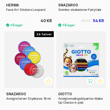
HERMA
SNAZAROO
Face Art Stickers Leopard
Sminke-skabeloner Fairytale
40 KR
54 KR
68 KR
36
SNAZAROO
GIOTTO
Ansigtsfarver Stykkevis 18 ml
Ansigtsmalingsblyanter Make
Up Classic 6-pak