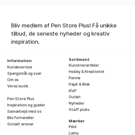
Bliv medlem af Pen Store Plus! Få unikke
tilbud, de seneste nyheder og kreativ
inspiration.
Sortiment
Information
Kunstnerartikler
Kundeservice
Hobby & Kreativitet
Spørgsmål og svar
Penne
Om os
Papir & Blok
Vores butik
i
s
K
d
Outlet
Pen Store Plus
Nyheder
Inspiration og guider
Staff picks
Samarbejd med os
Bliv forhandler
Mærker
Socialt ansvar
Pilot
Lamy