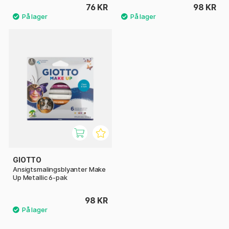
76 KR
98 KR
GIOTTO
Ansigtsmalingsblyanter Make
Up Metallic 6-pak
98 KR