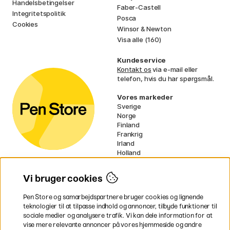
Handelsbetingelser
Faber-Castell
Integritetspolitik
Posca
Cookies
Winsor & Newton
Visa alle (160)
Kundeservice
Kontakt os
via e-mail eller
telefon, hvis du har spørgsmål.
Vores markeder
Sverige
Norge
Finland
Frankrig
Irland
Holland
Tyskland
UK
Vi bruger cookies
EU
Pen Store og samarbejdspartnere bruger cookies og lignende
* Specifikke
fragtvilkår
gælder for
teknologier til at tilpasse indhold og annoncer, tilbyde funktioner til
voluminøse varer.
sociale medier og analysere trafik. Vi kan dele information for at
vise mere relevante annoncer på vores hjemmeside og andre