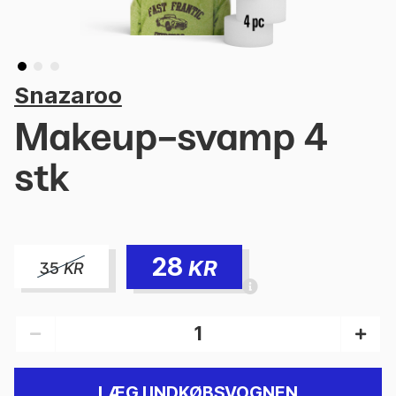
Snazaroo
Makeup-svamp 4
stk
28
KR
35
KR
LÆG I INDKØBSVOGNEN