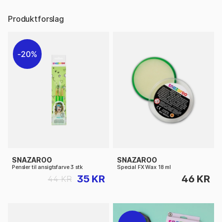
Produktforslag
20%
SNAZAROO
SNAZAROO
Pensler til ansigtsfarve 3 stk
Special FX Wax 18 ml
35 KR
46 KR
44 KR