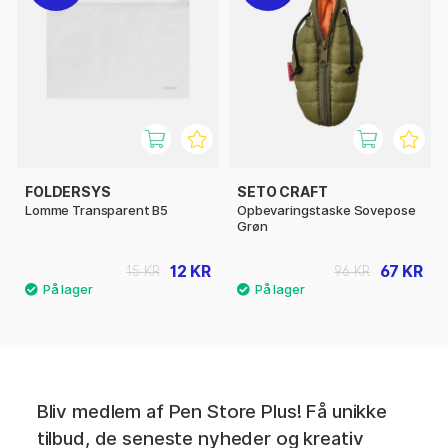
FOLDERSYS
SETO CRAFT
Lomme Transparent B5
Opbevaringstaske Sovepose
Grøn
12 KR
67 KR
15 KR
96 KR
Bliv medlem af Pen Store Plus! Få unikke
tilbud, de seneste nyheder og kreativ