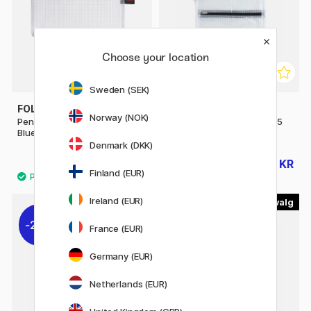
Choose your location
Sweden (SEK)
FOLDERSYS
FOLDERSYS
Norway (NOK)
Penalhus Handy Zipper Pouch
Lomme double-zip Mesh A5
Blue
Denmark (DKK)
20 KR
68 KR
25 KR
85 KR
Finland (EUR)
Ireland (EUR)
5
5
20%
21%
France (EUR)
Germany (EUR)
Netherlands (EUR)