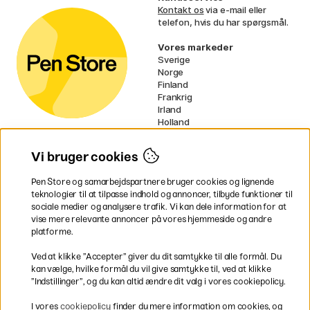
Kontakt os
via e-mail eller
telefon, hvis du har spørgsmål.
Vores markeder
Sverige
Norge
Finland
Frankrig
Irland
Holland
Tyskland
UK
Vi bruger cookies
EU
Pen Store og samarbejdspartnere bruger cookies og lignende
* Specifikke
fragtvilkår
gælder for
teknologier til at tilpasse indhold og annoncer, tilbyde funktioner til
voluminøse varer.
sociale medier og analysere trafik. Vi kan dele information for at
vise mere relevante annoncer på vores hjemmeside og andre
platforme.
Betal nemt og sikkert
Ved at klikke ”Accepter” giver du dit samtykke til alle formål. Du
kan vælge, hvilke formål du vil give samtykke til, ved at klikke
”Indstillinger”, og du kan altid ændre dit valg i vores cookiepolicy.
Hurtig levering til hele Danmark
I vores
cookiepolicy
finder du mere information om cookies, og