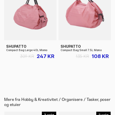
SHUPATTO
SHUPATTO
Compact Bag Large 40L Momo
Compact Bag Small 7.5L Momo
247 KR
108 KR
309 KR
135 KR
Mere fra
Hobby & Kreativitet / Organisere / Tasker, poser
og etuier
2
2