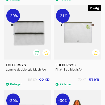
2
20%
21%
FOLDERSYS
FOLDERSYS
Lomme double-zip Mesh A4
Phat-Bag Mesh A4
92 KR
57 KR
115 KR
72 KR
20%
30%