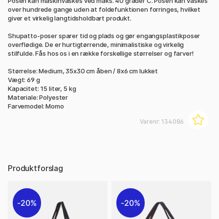
Posen kan maskinvaskes ved maks. 40 grader C. Posen kan vaskes
over hundrede gange uden at foldefunktionen forringes, hvilket
giver et virkelig langtidsholdbart produkt.
Shupatto-poser sparer tid og plads og gør engangsplastikposer
overflødige. De er hurtigtørrende, minimalistiske og virkelig
stilfulde. Fås hos os i en række forskellige størrelser og farver!
Størrelse: Medium, 35x30 cm åben / 8x6 cm lukket
Vægt: 69 g
Kapacitet: 15 liter, 5 kg
Materiale: Polyester
Farvemodel: Momo
Varenr:
134086
Produktforslag
20%
20%