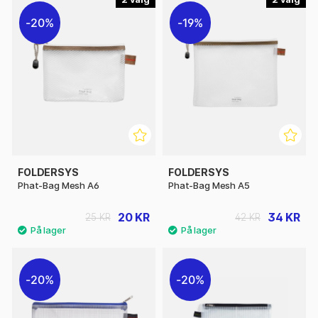
20%
19%
FOLDERSYS
FOLDERSYS
Phat-Bag Mesh A6
Phat-Bag Mesh A5
20 KR
34 KR
25 KR
42 KR
20%
20%