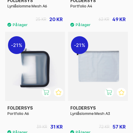
FOLDERSYS
FOLDERSYS
Lynlåslomme Mesh A6
Portfolio A4
20 KR
49 KR
25 KR
62 KR
21%
21%
FOLDERSYS
FOLDERSYS
Portfolio A6
Lynlåslomme Mesh A3
31 KR
57 KR
39 KR
72 KR