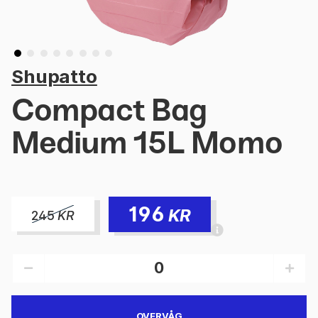
Shupatto
Compact Bag
Medium 15L Momo
196
KR
245
KR
OVERVÅG