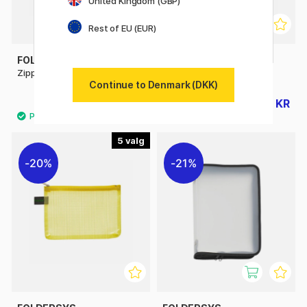
United Kingdom (GBP)
Rest of EU (EUR)
FOLDERSYS
FOLDERSYS
Zipper Pouch Mesh A4
Lynlåslomme Mesh A5
Continue to Denmark (DKK)
47 KR
31 KR
59 KR
39 KR
5
20%
21%