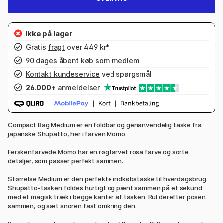
Gratis
fragt
over 449 kr*
90 dages åbent køb som
medlem
Kontakt kundeservice
ved spørgsmål
26.000+
anmeldelser
Compact Bag Medium er en foldbar og genanvendelig taske fra
japanske Shupatto, her i farven Momo.
Ferskenfarvede Momo har en røgfarvet rosa farve og sorte
detaljer, som passer perfekt sammen.
Størrelse Medium er den perfekte indkøbstaske til hverdagsbrug.
Shupatto-tasken foldes hurtigt og pænt sammen på et sekund
med et magisk træk i begge kanter af tasken. Rul derefter posen
sammen, og sæt snoren fast omkring den.