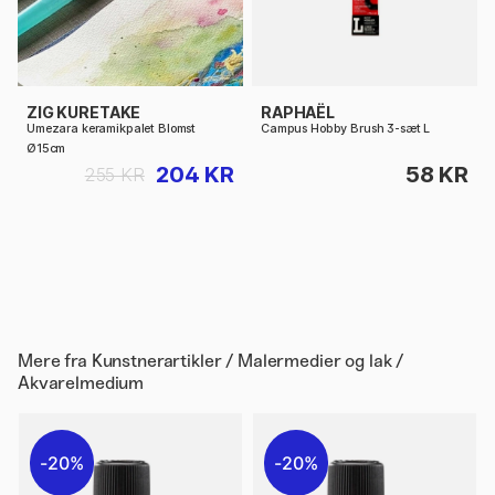
ZIG KURETAKE
RAPHAËL
Umezara keramikpalet Blomst
Campus Hobby Brush 3-sæt L
Ø15cm
204 KR
58 KR
255 KR
Mere fra
Kunstnerartikler / Malermedier og lak /
Akvarelmedium
20%
20%