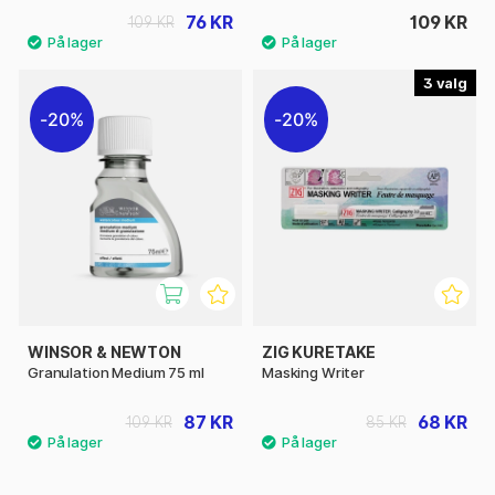
76 KR
109 KR
109 KR
3
20%
20%
WINSOR & NEWTON
ZIG KURETAKE
Granulation Medium 75 ml
Masking Writer
87 KR
68 KR
109 KR
85 KR