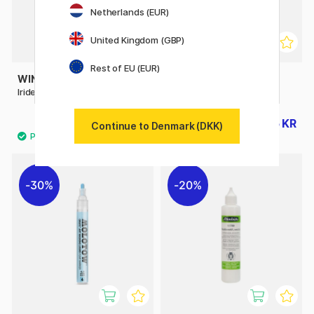
Netherlands (EUR)
United Kingdom (GBP)
Rest of EU (EUR)
WINSOR & NEWTON
WINSOR & NEWTON
Iridescent Medium 75 ml
Maskeringsvæske 250 ml
109 KR
175 KR
219 KR
Continue to Denmark (DKK)
30%
20%