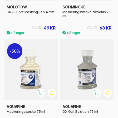
MOLOTOW
SCHMINCKE
GRAFX Art Masking Pen 4 mm
Maskeringsvæske farveløs 25
ml
49 KR
68 KR
70 KR
85 KR
30%
AQUAFINE
AQUAFINE
Maskeringsvæske 75 ml
OX Gall Solution 75 ml