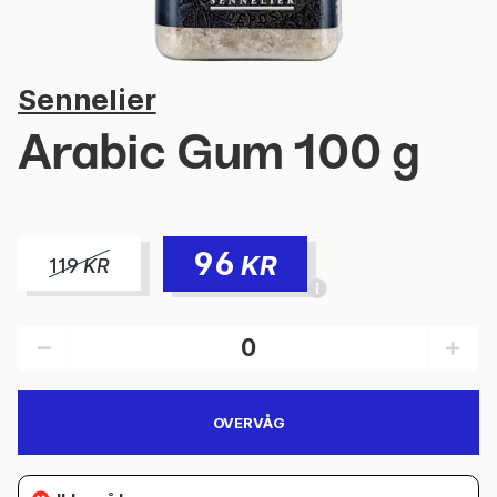
Sennelier
Arabic Gum 100 g
96
KR
119
KR
OVERVÅG