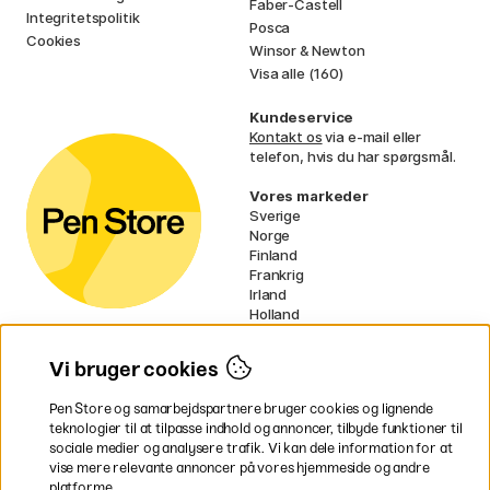
Faber-Castell
Integritetspolitik
Posca
Cookies
Winsor & Newton
Visa alle (160)
Kundeservice
Kontakt os
via e-mail eller
telefon, hvis du har spørgsmål.
Vores markeder
Sverige
Norge
Finland
Frankrig
Irland
Holland
Tyskland
UK
Vi bruger cookies
EU
Pen Store og samarbejdspartnere bruger cookies og lignende
* Specifikke
fragtvilkår
gælder for
teknologier til at tilpasse indhold og annoncer, tilbyde funktioner til
voluminøse varer.
sociale medier og analysere trafik. Vi kan dele information for at
vise mere relevante annoncer på vores hjemmeside og andre
platforme.