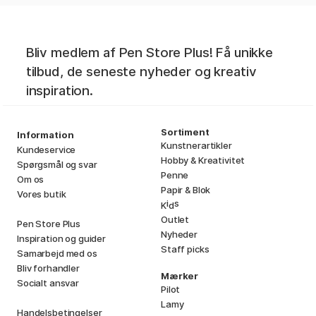
Bliv medlem af Pen Store Plus! Få unikke
tilbud, de seneste nyheder og kreativ
inspiration.
Sortiment
Information
Kunstnerartikler
Kundeservice
Hobby & Kreativitet
Spørgsmål og svar
Penne
Om os
Papir & Blok
Vores butik
i
s
K
d
Outlet
Pen Store Plus
Nyheder
Inspiration og guider
Staff picks
Samarbejd med os
Bliv forhandler
Mærker
Socialt ansvar
Pilot
Lamy
Handelsbetingelser