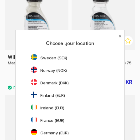
Choose your location
WINSOR & NEWTON
WINSOR & NEWTON
Sweden (SEK)
Maskeringsvæske 75 ml
Farveløs maskeringsvæske 75
ml
Norway (NOK)
71 KR
87 KR
89 KR
109 KR
Denmark (DKK)
Finland (EUR)
Ireland (EUR)
20%
France (EUR)
Germany (EUR)