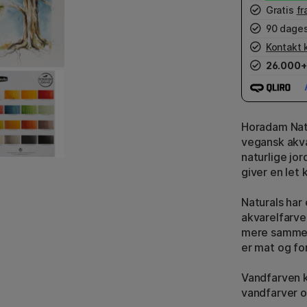
Gratis
fr
90 dages
Kontakt 
26.000+
Horadam Natu
vegansk akva
naturlige jo
giver en let 
Naturals har
akvarelfarver
mere sammen
er mat og fo
Vandfarven 
vandfarver o