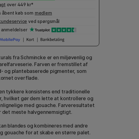
agt
over 449 kr*
 åbent køb som
medlem
kundeservice
ved spørgsmål
anmeldelser
rals fra Schmincke er en miljøvenlig og
relfarveserie. Farven er fremstillet af
rd- og plantebaserede pigmenter, som
kornet overflade.
 en tykkere konsistens end traditionelle
, hvilket gør dem lette at kontrollere og
lignelige med gouache. Farveresultatet
r det meste halvgennemsigtigt.
kan blandes og kombineres med andre
g gouache for at skabe en større palet.