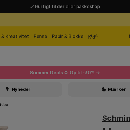
Hurtigt til dør eller pakkeshop
Hurtigt til dør eller pakkeshop
Gratis fragt over 449 kr*
i
s
& Kreativitet
Penne
Papir & Blokke
K
d
Summer Deals
🌻
Op til -30% →
Nyheder
Mærker
 tube
Schmi