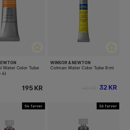
 NEWTON
WINSOR & NEWTON
l Water Color Tube
Cotman Water Color Tube 8 ml
 4)
32 KR
195 KR
40 KR
54
36