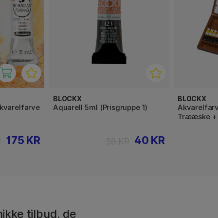
BLOCKX
BLOCKX
kvarelfarve
Aquarell 5ml (Prisgruppe 1)
Akvarelfarv
Trææske + 
175 KR
40 KR
R
58 KR
ikke tilbud, de