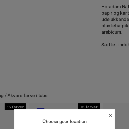
Horadam Natu
papir og kar
udelukkende 
planteharpik
arabicum.
Sættet indeh
g / Akvarelfarve i tube
15
15
20%
Choose your location