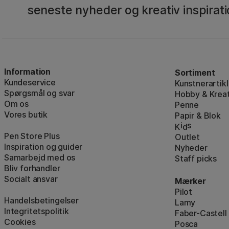
seneste nyheder og kreativ inspirati
Information
Sortiment
Kundeservice
Kunstnerartikl
Spørgsmål og svar
Hobby & Kreat
Om os
Penne
Vores butik
Papir & Blok
i
s
K
d
Pen Store Plus
Outlet
Inspiration og guider
Nyheder
Samarbejd med os
Staff picks
Bliv forhandler
Socialt ansvar
Mærker
Pilot
Handelsbetingelser
Lamy
Integritetspolitik
Faber-Castell
Cookies
Posca