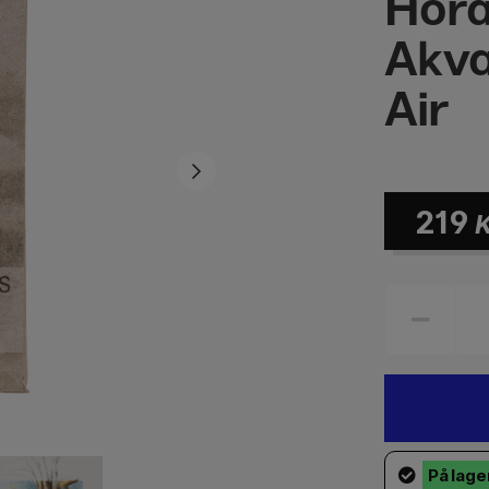
Hora
Akva
Air
219