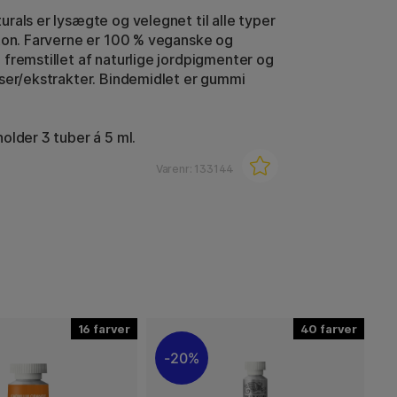
rals er lysægte og velegnet til alle typer
ton. Farverne er 100 % veganske og
fremstillet af naturlige jordpigmenter og
ser/ekstrakter. Bindemidlet er gummi
older 3 tuber á 5 ml.
Varenr:
133144
16
40
20%