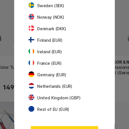
Sweden (SEK)
Norway (NOK)
Denmark (DKK)
Finland (EUR)
Ireland (EUR)
WINSOR & NEWTON
WINSOR &
France (EUR)
Color Tube
Professional Water Color Tube
Professiona
14 ml (Serie 3)
14 ml (Serie
Germany (EUR)
127 KR
149 KR
Netherlands (EUR)
159 KR
United Kingdom (GBP)
41
Rest of EU (EUR)
20%