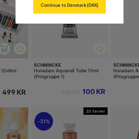
Continue to Denmark (DKK)
SCHMINCKE
SCHMINCK
 12x8ml
Horadam Aquarell Tube 15ml
Horadam Aq
(Prisgruppe 1)
(Prisgruppe
100 KR
499 KR
125 KR
23
31%