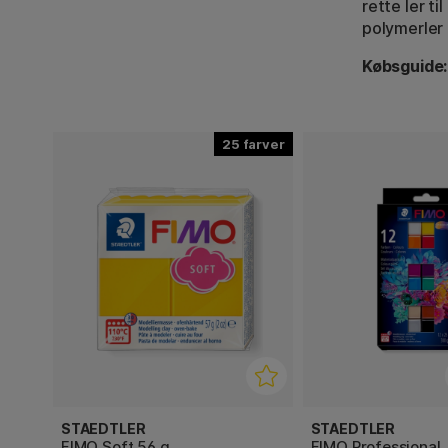
rette ler t
polymerler 
Købsguide:
25
STAEDTLER
STAEDTLER
FIMO Soft 56 g
FIMO Professional