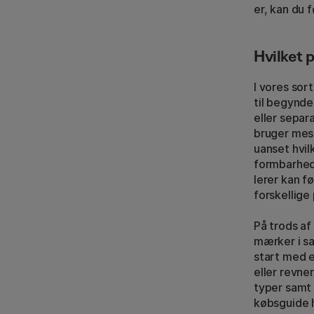
er, kan du 
Hvilket 
I vores sor
til begynd
eller separ
bruger mes
uanset hvil
formbarhed
lerer kan f
forskellige
På trods af
mærker i sa
start med e
eller revne
typer samt 
købsguide h