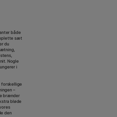
ianter både
mplette sæt
er du
ætning,
istens,
nit. Nogle
ungerer i
 forskellige
ningen –
ke brænder
ekstra bløde
 vores
de den