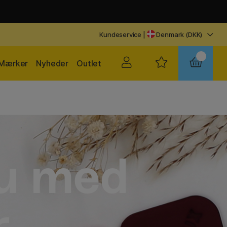
Kundeservice
|
Denmark (DKK)
Mærker
Nyheder
Outlet
du med
r