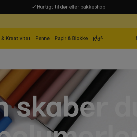
Hurtigt til dør eller pakkeshop
Gratis fragt over 449 kr*
Hurtigt til dør eller pakkeshop
i
s
& Kreativitet
Penne
Papir & Blokke
K
d
 skaber 
polymerle