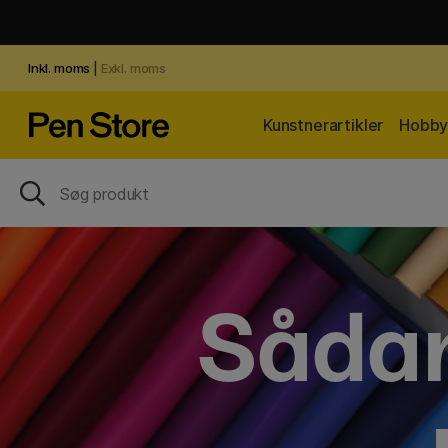
Inkl. moms
|
Exkl. moms
Kunstnerartikler
Hobby 
Sådan