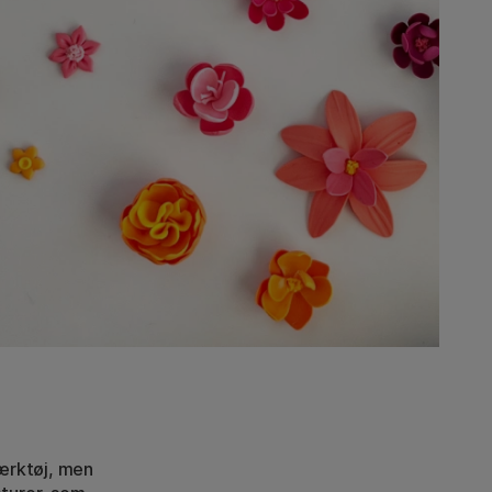
ærktøj, men