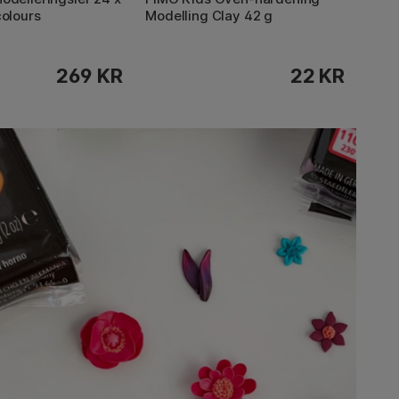
colours
Modelling Clay 42 g
269 KR
22 KR