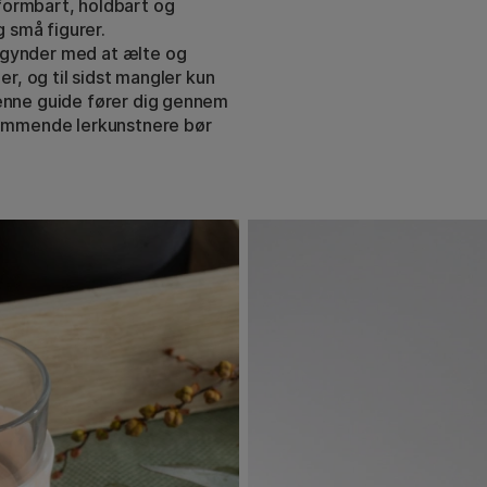
 formbart, holdbart og
g små figurer.
egynder med at ælte og
er, og til sidst mangler kun
Denne guide fører dig gennem
 kommende lerkunstnere bør