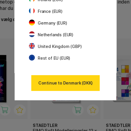
il netop dit projekt. Med FIMO som det førende mærke inden 
har du altid et stærkt udgangspunkt.
France (EUR)
 vælg den rette FIMO-ler →
Germany (EUR)
Netherlands (EUR)
United Kingdom (GBP)
Rest of EU (EUR)
Continue to Denmark (DKK)
STAEDTLER
STAEDTLER
FIMO Soft Modelleringsler 12 x
FIMO Soft M