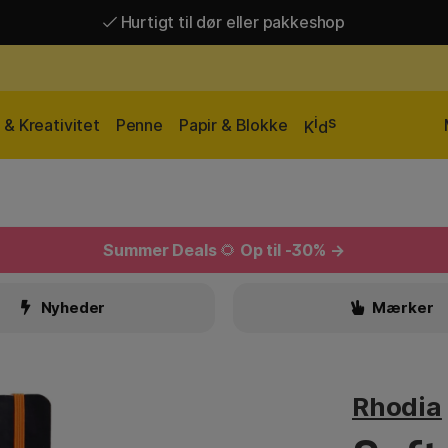
Gratis fragt over 449 kr*
Hurtigt til dør eller pakkeshop
i
s
& Kreativitet
Penne
Papir & Blokke
K
d
Summer Deals
🌻
Op til -30% →
Nyheder
Mærker
Rhodia