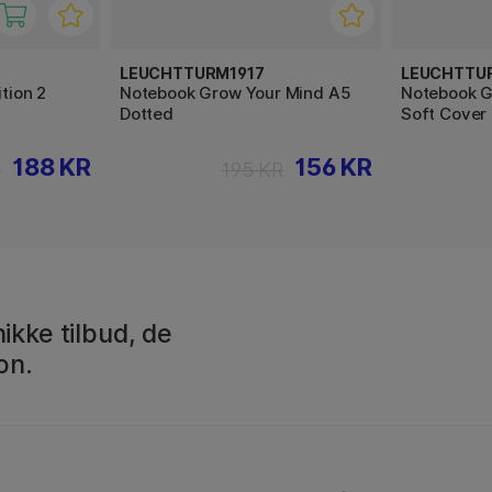
LEUCHTTURM1917
LEUCHTTU
ition 2
Notebook Grow Your Mind A5
Notebook G
Dotted
Soft Cover 
188 KR
156 KR
R
195 KR
ikke tilbud, de
on.