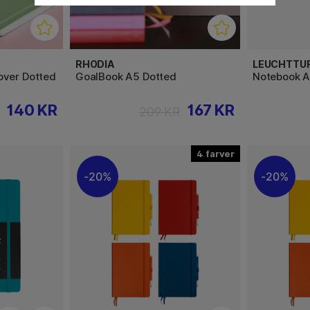
RHODIA
LEUCHTTU
over Dotted
GoalBook A5 Dotted
Notebook A
140 KR
167 KR
209 KR
4
20%
20%