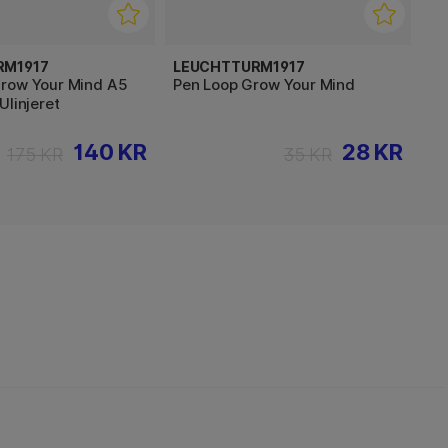
RM1917
LEUCHTTURM1917
row Your Mind A5
Pen Loop Grow Your Mind
Ulinjeret
140 KR
28 KR
175 KR
35 KR