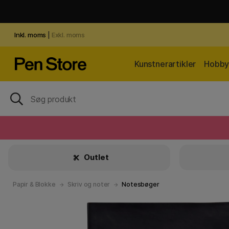
Inkl. moms
|
Exkl. moms
Kunstnerartikler
Hobby 
Outlet
Papir & Blokke
Skriv og noter
Notesbøger