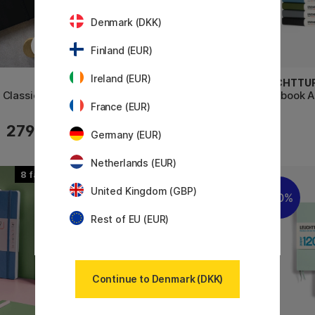
Denmark (DKK)
Finland (EUR)
Ireland (EUR)
LEUCHTTURM1917
LEUCHTTU
 Classic
Notebook A5 Medium Dotted
Notebook A
France (EUR)
279 KR
195 KR
Germany (EUR)
Netherlands (EUR)
8
20
United Kingdom (GBP)
20%
20%
Rest of EU (EUR)
Continue to Denmark (DKK)