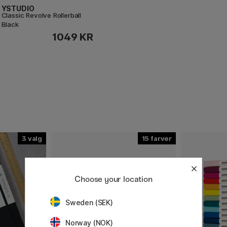
YSTUDIO
Classic Revolve Rollerball
Black
1049 KR
3
15
Choose your location
Sweden (SEK)
Norway (NOK)