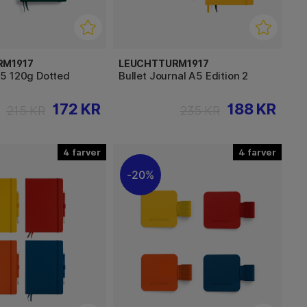
RM1917
LEUCHTTURM1917
5 120g Dotted
Bullet Journal A5 Edition 2
172 KR
188 KR
215 KR
235 KR
4
4
20%