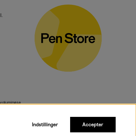
l.
 voluminøse
Indstillinger
Accepter