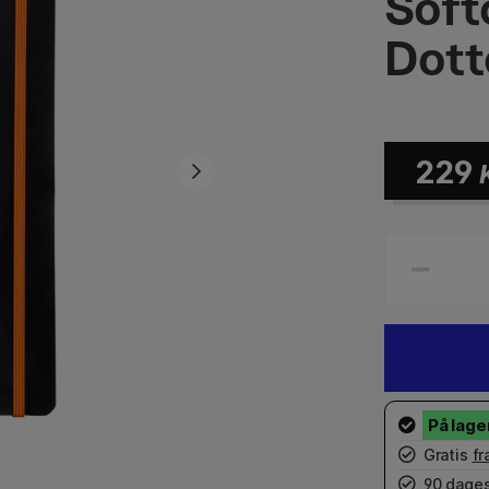
Soft
Dott
229
Gratis
fr
90 dages