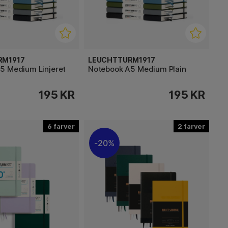
RM1917
LEUCHTTURM1917
5 Medium Linjeret
Notebook A5 Medium Plain
195 KR
195 KR
6
2
20%