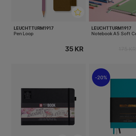
LEUCHTTURM1917
LEUCHTTURM1917
Pen Loop
Notebook A5 Soft C
35 KR
175 KR
20%