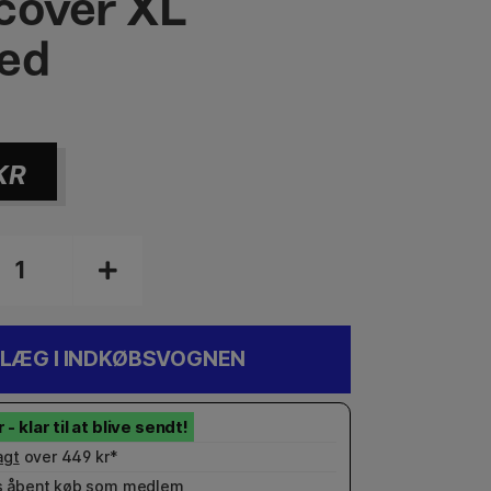
cover XL
ed
KR
LÆG I INDKØBSVOGNEN
agt
over 449 kr*
 åbent køb som
medlem