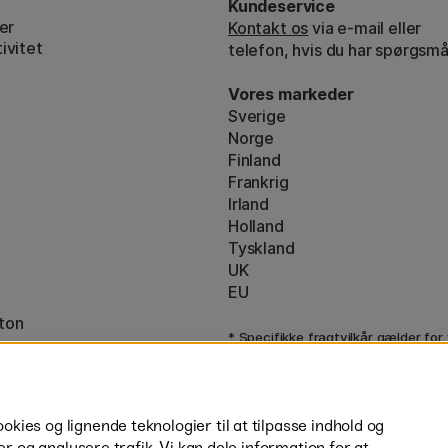
Kundeservice
er
Kontakt os
via e-mail eller
ivitet
telefon, hvis du har spørgsmå
Vores markeder
Sverige
Norge
Finland
Frankrig
Irland
Holland
Tyskland
UK
EU
ton
* Specifikke
fragtvilkår
gælder for
varer.
ies og lignende teknologier til at tilpasse indhold og
er og analysere trafik. Vi kan dele information for at