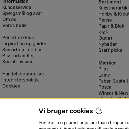
Information
Sortiment
Kundeservice
Kunstnerartikl
Spørgsmål og svar
Hobby & Kreat
Om os
Penne
Vores butik
Papir & Blok
i
s
K
d
Pen Store Plus
Outlet
Inspiration og guider
Nyheder
Samarbejd med os
Staff picks
Bliv forhandler
Socialt ansvar
Mærker
Pilot
Handelsbetingelser
Lamy
Integritetspolitik
Faber-Castell
Cookies
Posca
Winsor & New
Visa alle (160)
Vi bruger cookies
Pen Store og samarbejdspartnere bruger cook
annoncer, tilbyde funktioner til sociale medi