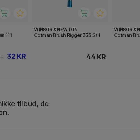
WINSOR & NEWTON
WINSOR &
es 111
Cotman Brush Rigger 333 St 1
Cotman Br
32 KR
44 KR
KR
ikke tilbud, de
on.