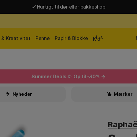
Hurtigt til dør eller pakkeshop
Hurtigt til dør eller pakkeshop
Gratis fragt over 449 kr*
i
s
& Kreativitet
Penne
Papir & Blokke
K
d
Summer Deals
🌻
Op til -30% →
Nyheder
Mærker
Raphaë