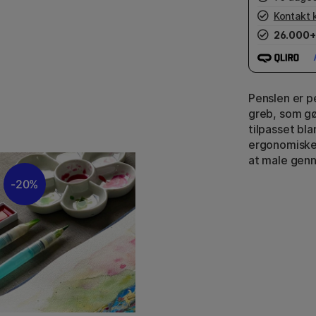
Kontakt 
26.000+
Penslen er p
greb, som gø
tilpasset bla
ergonomiske
at male genn
20%