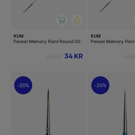
KUM
KUM
Pensel Memory Point Round 00
Pensel Memory Poin
34 KR
42 KR
42 
20%
20%