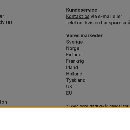
Kundeservice
er
Kontakt os
via e-mail eller
ivitet
telefon, hvis du har spørgsmå
Vores markeder
Sverige
Norge
Finland
Frankrig
Irland
Holland
Tyskland
UK
EU
ton
* Specifikke
fragtvilkår
gælder for
varer.