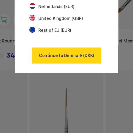
Netherlands (EUR)
United Kingdom (GBP)
Rest of EU (EUR)
KUM
KUM
t Round 0
Pensel Memory Point Round 1
Pensel Memo
34 KR
35 KR
KR
44 KR
Continue to Denmark (DKK)