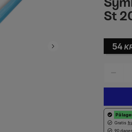
Symb
St 2
54
K
Gratis
fr
90 dages