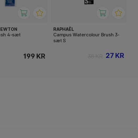
 NEWTON
RAPHAËL
ush 4-sæt
Campus Watercolour Brush 3-
sæt S
27 KR
199 KR
38 KR