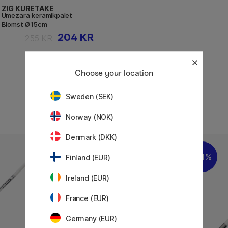
ZIG KURETAKE
Umezara keramikpalet
Blomst Ø15cm
204 KR
255 KR
Choose your location
Sweden (SEK)
Norway (NOK)
Denmark (DKK)
20%
21%
Finland (EUR)
Ireland (EUR)
France (EUR)
Germany (EUR)