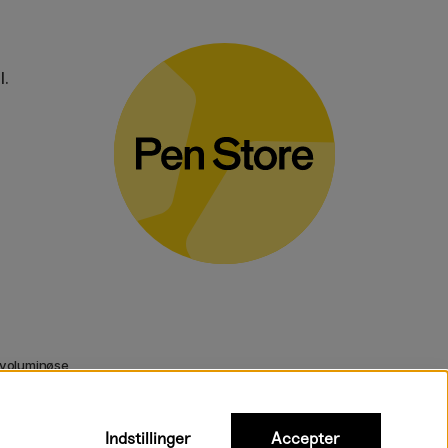
l.
 voluminøse
Indstillinger
Accepter