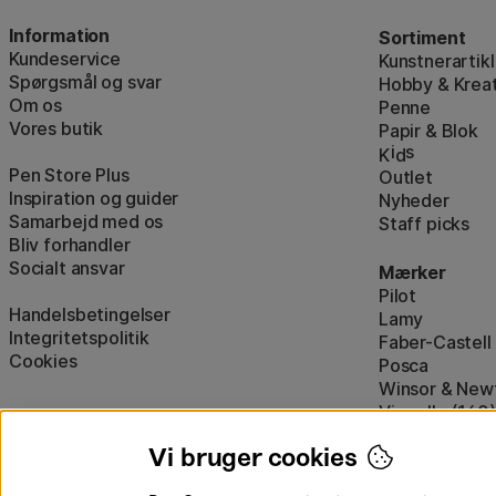
Information
Sortiment
Kundeservice
Kunstnerartikl
Spørgsmål og svar
Hobby & Kreat
Om os
Penne
Vores butik
Papir & Blok
i
s
K
d
Pen Store Plus
Outlet
Inspiration og guider
Nyheder
Samarbejd med os
Staff picks
Bliv forhandler
Socialt ansvar
Mærker
Pilot
Handelsbetingelser
Lamy
Integritetspolitik
Faber-Castell
Cookies
Posca
Winsor & New
Visa alle (160)
Vi bruger cookies