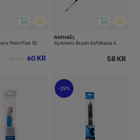
RAPHAËL
ry Point Flat 10
Sytntetic Brush SoftAqua 4
60 KR
58 KR
76 KR
29%