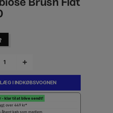
iose Brush Flat
0
R
LÆG I INDKØBSVOGNEN
agt
over 449 kr*
 åbent køb som
medlem