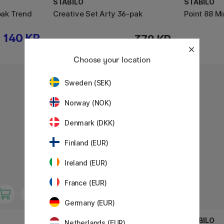
STABILO
STABILO
pak Trend
Creative Set Arty 36-pak
Point 88 Mi
140 KR
379 KR
Choose your location
Sweden (SEK)
Norway (NOK)
Denmark (DKK)
Finland (EUR)
Ireland (EUR)
France (EUR)
Germany (EUR)
STABILO
STABILO
Netherlands (EUR)