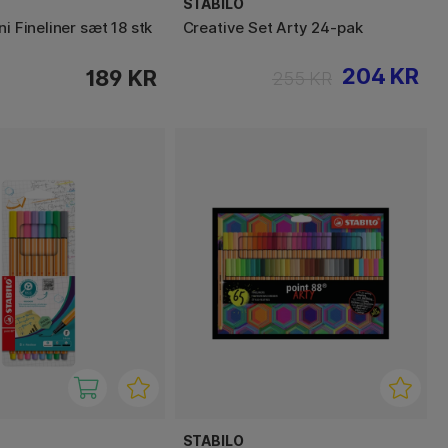
STABILO
ni Fineliner sæt 18 stk
Creative Set Arty 24-pak
204 KR
189 KR
255 KR
STABILO