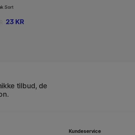
ak Sort
23 KR
R
ikke tilbud, de
on.
Kundeservice