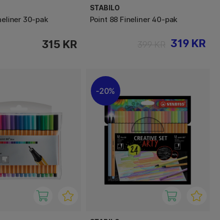
STABILO
neliner 30-pak
Point 88 Fineliner 40-pak
319 KR
315 KR
399 KR
20%