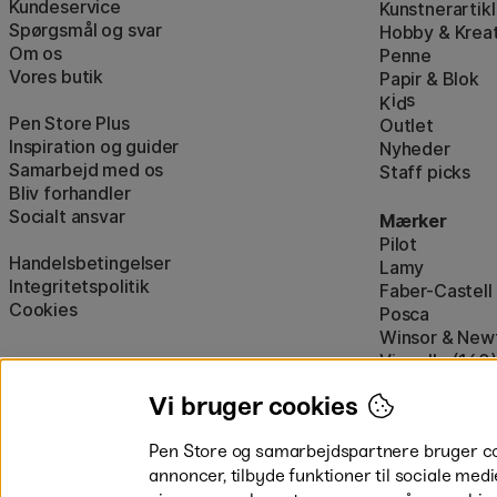
Kundeservice
Kunstnerartikl
Spørgsmål og svar
Hobby & Kreat
Om os
Penne
Vores butik
Papir & Blok
i
s
K
d
Pen Store Plus
Outlet
Inspiration og guider
Nyheder
Samarbejd med os
Staff picks
Bliv forhandler
Socialt ansvar
Mærker
Pilot
Handelsbetingelser
Lamy
Integritetspolitik
Faber-Castell
Cookies
Posca
Winsor & New
Visa alle (160)
Vi bruger cookies
Pen Store og samarbejdspartnere bruger cook
annoncer, tilbyde funktioner til sociale medi