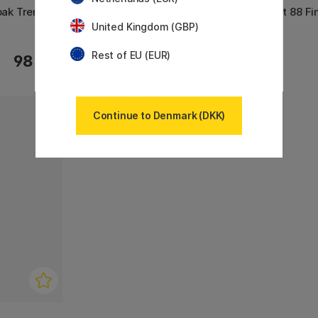
-pak Trend
Point 88 Fineliner 8-pak
Point 88 Fi
United Kingdom (GBP)
Rest of EU (EUR)
98 KR
69 KR
Continue to Denmark (DKK)