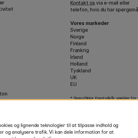
er
Kontakt os
via e-mail eller
ivitet
telefon, hvis du har spørgsmå
Vores markeder
Sverige
Norge
Finland
Frankrig
Irland
Holland
Tyskland
UK
EU
ton
* Specifikke
fragtvilkår
gælder for
varer.
ies og lignende teknologier til at tilpasse indhold og
er og analysere trafik. Vi kan dele information for at