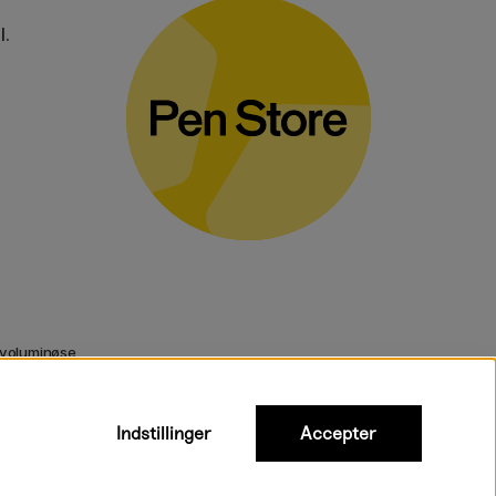
l.
 voluminøse
Indstillinger
Accepter