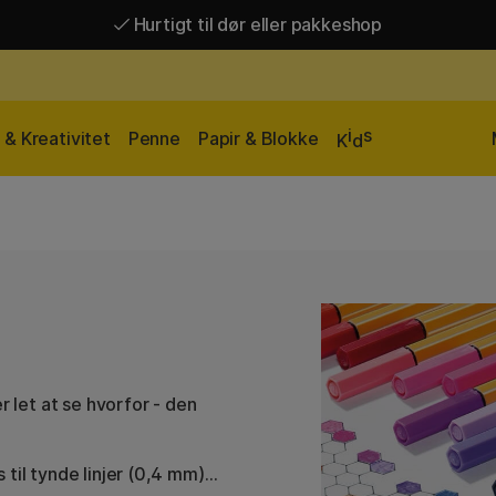
Hurtigt til dør eller pakkeshop
Hurtigt til dør eller pakkeshop
Gratis fragt over 449 kr*
i
s
& Kreativitet
Penne
Papir & Blokke
K
d
r let at se hvorfor - den
til tynde linjer (0,4 mm)