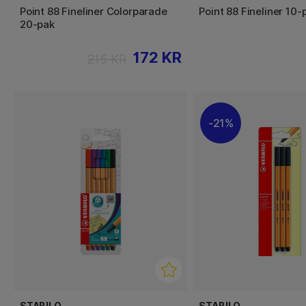
Point 88 Fineliner Colorparade
Point 88 Fineliner 10
20-pak
172 KR
215 KR
21%
STABILO
STABILO