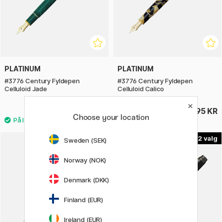
PLATINUM
PLATINUM
#3776 Century Fyldepen
#3776 Century Fyldepen
Celluloid Jade
Celluloid Calico
4295 KR
4295 KR
Choose your location
3
2
Sweden (SEK)
Norway (NOK)
Denmark (DKK)
Finland (EUR)
Ireland (EUR)