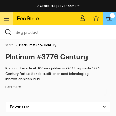
Gratis fragt over 449 kr*
Hurtigt til dør eller pakkeshop
Hurtigt til dør eller pakkeshop
Gratis fragt over 449 kr*
Start
Platinum #3776 Century
Platinum #3776 Century
Platinum fejrede sit 100-års jubilæum i 2019, og med #3776
Century fortsætter de traditionen med teknologi og
innovation siden 1919.
Læs mere
Pennene har en innovativ hætte med en unik »Slip & Seal«-
mekanisme, som forhindrer blækket i at tørre ud i pennen.
Yderligere fordele er det stilfulde transparente design, det
behagelige greb, der giver en god skrivebalance, et jævnt
flow og hurtigtørrende blæk. Spids i 14 karat guld.