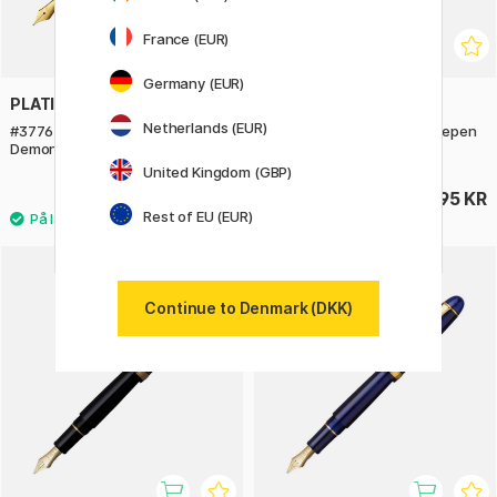
France (EUR)
Germany (EUR)
PLATINUM
PLATINUM
Netherlands (EUR)
#3776 Century 2.0 Fyldepen
#3776 Century Travia Fyldepen
Demonstrator
United Kingdom (GBP)
2995 KR
3895 KR
Rest of EU (EUR)
Continue to Denmark (DKK)