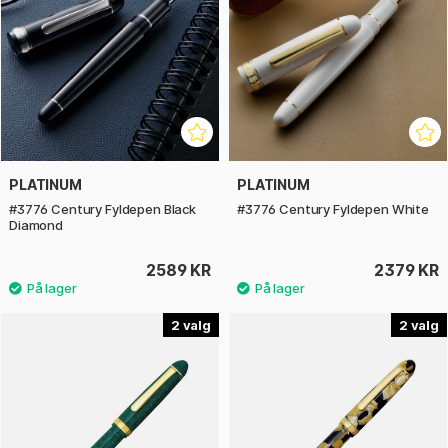
PLATINUM
PLATINUM
#3776 Century Fyldepen Black
#3776 Century Fyldepen White
Diamond
2589 KR
2379 KR
2
2