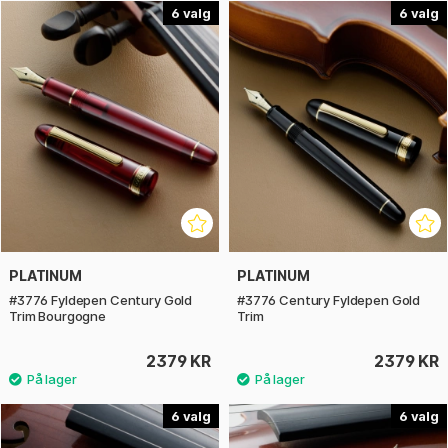
6
6
Under produktionen af Century er Platinum gået tilbage til
den konstruktive kritik, der blev modtaget på tidligere serier,
og har på baggrund af kundeønsker gennemgået alle dele af
pennen, og resultatet blev Century - modellen, der hylder og
tilfredsstiller markedets behov i alle detaljer!
PLATINUM
PLATINUM
#3776 Fyldepen Century Gold
#3776 Century Fyldepen Gold
Trim Bourgogne
Trim
2379 KR
2379 KR
6
6