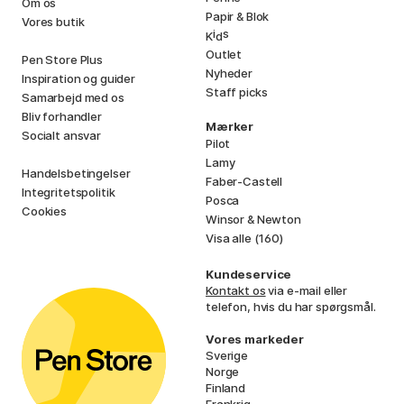
Om os
Papir & Blok
Vores butik
i
s
K
d
Outlet
Pen Store Plus
Nyheder
Inspiration og guider
Staff picks
Samarbejd med os
Bliv forhandler
Mærker
Socialt ansvar
Pilot
Lamy
Handelsbetingelser
Faber-Castell
Integritetspolitik
Posca
Cookies
Winsor & Newton
Visa alle (160)
Kundeservice
Kontakt os
via e-mail eller
telefon, hvis du har spørgsmål.
Vores markeder
Sverige
Norge
Finland
Frankrig