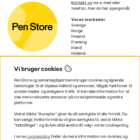
Kontakt os
via e-mail eller
telefon, hvis du har spørgsmål.
Vores markeder
Sverige
Norge
Finland
Frankrig
Irland
Holland
Tyskland
UK
Vi bruger cookies
EU
Pen Store og samarbejdspartnere bruger cookies og lignende
* Specifikke
fragtvilkår
gælder for
teknologier til at tilpasse indhold og annoncer, tilbyde funktioner til
voluminøse varer.
sociale medier og analysere trafik. Vi kan dele information for at
vise mere relevante annoncer på vores hjemmeside og andre
platforme.
Betal nemt og sikkert
Ved at klikke ”Accepter” giver du dit samtykke til alle formål. Du
kan vælge, hvilke formål du vil give samtykke til, ved at klikke
”Indstillinger”, og du kan altid ændre dit valg i vores cookiepolicy.
Hurtig levering til hele Danmark
I vores
cookiepolicy
finder du mere information om cookies, og