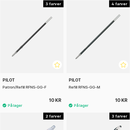
3
4
Med Pilot Rexgrip og tilhørende refills får du et komplet og
pålideligt skriveværktøj, der kombinerer kvalitet, komfort og
lang holdbarhed i alle situationer.
PILOT
PILOT
Patron/Refill RFNS-GG-F
Refill RFNS-GG-M
10 KR
10 KR
2
3