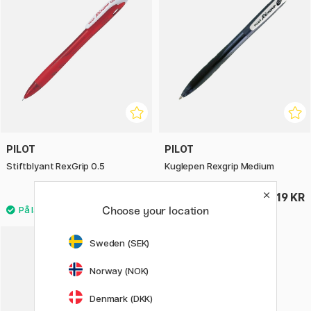
PILOT
PILOT
Stiftblyant RexGrip 0.5
Kuglepen Rexgrip Medium
24 KR
19 KR
Choose your location
3
Sweden (SEK)
Norway (NOK)
Denmark (DKK)