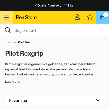
Gratis fragt over 449 kr*
Hurtigt til dør eller pakkeshop
Hurtigt til dør eller pakkeshop
Gratis fragt over 449 kr*
Start
Pilot Rexgrip
Pilot Rexgrip
Pilot Rexgrip er ergonomiske gelpenne, der kombinerer blødt
og jævnt blækflow med klare, skarpe linjer. Pennene tørrer
hurtigt, hvilket minimerer smuds, og de er perfekte til noter,
studier, kontorarbejde og kreative projekter.
Læs mere
Rexgrip-penne har gummibelagte greb, der giver komfort,
selv under længere skrivepas. For altid at have pennen klar
tilbyder vi også Pilot Rexgrip refills, som giver samme jævne
flow og klare linjer i flere farver.