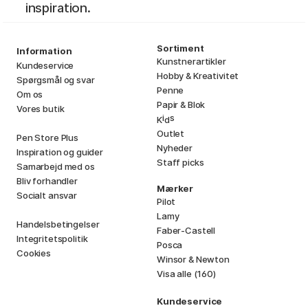
inspiration.
Sortiment
Information
Kunstnerartikler
Kundeservice
Hobby & Kreativitet
Spørgsmål og svar
Penne
Om os
Papir & Blok
Vores butik
i
s
K
d
Outlet
Pen Store Plus
Nyheder
Inspiration og guider
Staff picks
Samarbejd med os
Bliv forhandler
Mærker
Socialt ansvar
Pilot
Lamy
Handelsbetingelser
Faber-Castell
Integritetspolitik
Posca
Cookies
Winsor & Newton
Visa alle (160)
Kundeservice