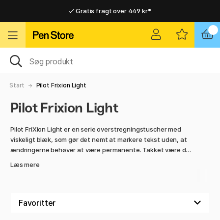
Gratis fragt over 449 kr*
Hurtigt til dør eller pakkeshop
Hurtigt til dør eller pakkeshop
Gratis fragt over 449 kr*
Start
Pilot Frixion Light
Pilot Frixion Light
Pilot FriXion Light er en serie overstregningstuscher med
viskeligt blæk, som gør det nemt at markere tekst uden, at
ændringerne behøver at være permanente. Takket være den
varmefølsomme FriXion-teknologi kan markeringerne viskes
Læs mere
væk med pennens integrerede viskespids, hvilket gør serien
særligt praktisk til studier, planlægning og arbejde, hvor
information ofte ændrer sig.
Pennene har klare men bløde farver, som gør teksten let at