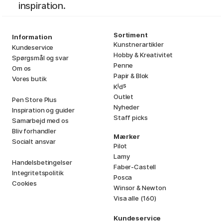
inspiration.
Sortiment
Information
Kunstnerartikler
Kundeservice
Hobby & Kreativitet
Spørgsmål og svar
Penne
Om os
Papir & Blok
Vores butik
i
s
K
d
Outlet
Pen Store Plus
Nyheder
Inspiration og guider
Staff picks
Samarbejd med os
Bliv forhandler
Mærker
Socialt ansvar
Pilot
Lamy
Handelsbetingelser
Faber-Castell
Integritetspolitik
Posca
Cookies
Winsor & Newton
Visa alle (160)
Kundeservice