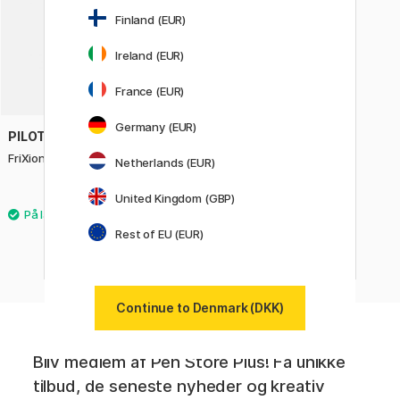
Finland (EUR)
Ireland (EUR)
France (EUR)
Germany (EUR)
PILOT
FriXion Light 6-sæt
Netherlands (EUR)
109 KR
United Kingdom (GBP)
Rest of EU (EUR)
Continue to Denmark (DKK)
Bliv medlem af Pen Store Plus! Få unikke
tilbud, de seneste nyheder og kreativ