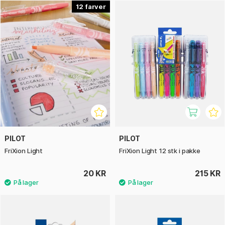
læse, samtidig med at markeringerne forbliver tydelige og
12
organiserede. Blækket flyder jævnt over papiret og fungerer
godt til både bøger, noter og planners, hvor fleksibilitet er
vigtig.
Pilot FriXion Light er et populært valg for studerende,
kontorbrugere og kreative planlæggere, som ønsker at
kunne markere, ændre og organisere uden at efterlade
permanente spor. Serien kombinerer funktion, farve og
brugervenlighed i et smart og fleksibelt format.
PILOT
PILOT
FriXion Light
FriXion Light 12 stk i pakke
20 KR
215 KR