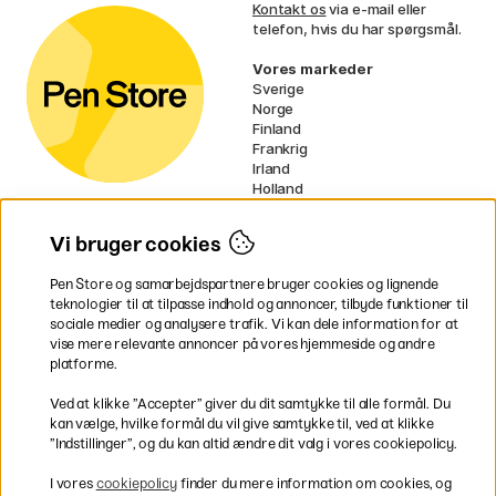
Kontakt os
via e-mail eller
telefon, hvis du har spørgsmål.
Vores markeder
Sverige
Norge
Finland
Frankrig
Irland
Holland
Tyskland
UK
Vi bruger cookies
EU
Pen Store og samarbejdspartnere bruger cookies og lignende
* Specifikke
fragtvilkår
gælder for
teknologier til at tilpasse indhold og annoncer, tilbyde funktioner til
voluminøse varer.
sociale medier og analysere trafik. Vi kan dele information for at
vise mere relevante annoncer på vores hjemmeside og andre
platforme.
Betal nemt og sikkert
Ved at klikke ”Accepter” giver du dit samtykke til alle formål. Du
kan vælge, hvilke formål du vil give samtykke til, ved at klikke
”Indstillinger”, og du kan altid ændre dit valg i vores cookiepolicy.
Hurtig levering til hele Danmark
I vores
cookiepolicy
finder du mere information om cookies, og