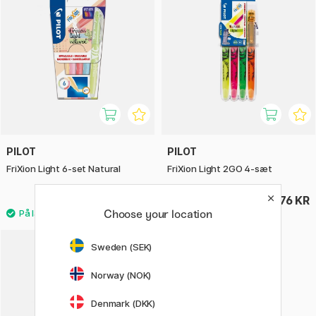
PILOT
PILOT
FriXion Light 6-set Natural
FriXion Light 2GO 4-sæt
109 KR
76 KR
Choose your location
Sweden (SEK)
Norway (NOK)
Denmark (DKK)