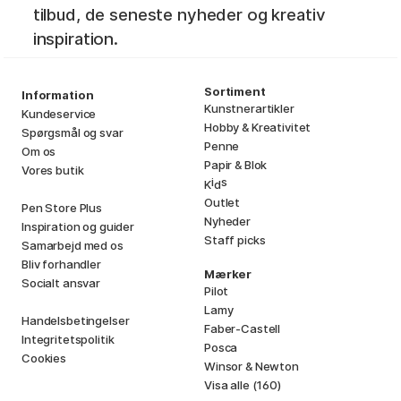
tilbud, de seneste nyheder og kreativ
inspiration.
Sortiment
Information
Kunstnerartikler
Kundeservice
Hobby & Kreativitet
Spørgsmål og svar
Penne
Om os
Papir & Blok
Vores butik
i
s
K
d
Outlet
Pen Store Plus
Nyheder
Inspiration og guider
Staff picks
Samarbejd med os
Bliv forhandler
Mærker
Socialt ansvar
Pilot
Lamy
Handelsbetingelser
Faber-Castell
Integritetspolitik
Posca
Cookies
Winsor & Newton
Visa alle (160)