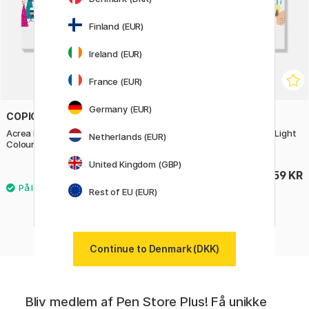
Finland (EUR)
Ireland (EUR)
France (EUR)
Germany (EUR)
COPIC
COPIC
Acrea Paint Marker 6-sæt Deep
Acrea Paint Marker 6-sæt Light
Netherlands (EUR)
Colours
Colours
United Kingdom (GBP)
259 KR
259 KR
Rest of EU (EUR)
Continue to Denmark (DKK)
Bliv medlem af Pen Store Plus! Få unikke