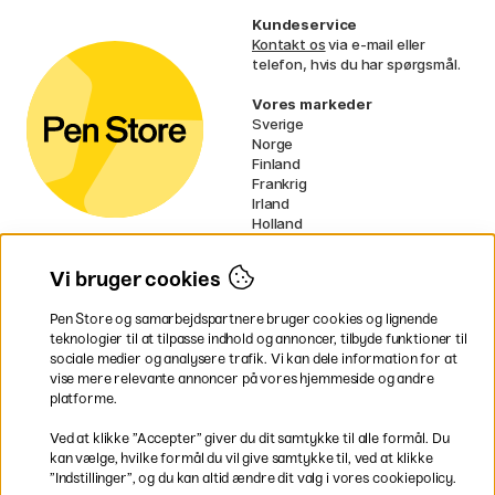
Kundeservice
Kontakt os
via e-mail eller
telefon, hvis du har spørgsmål.
Vores markeder
Sverige
Norge
Finland
Frankrig
Irland
Holland
Tyskland
UK
Vi bruger cookies
EU
Pen Store og samarbejdspartnere bruger cookies og lignende
* Specifikke
fragtvilkår
gælder for
teknologier til at tilpasse indhold og annoncer, tilbyde funktioner til
voluminøse varer.
sociale medier og analysere trafik. Vi kan dele information for at
vise mere relevante annoncer på vores hjemmeside og andre
platforme.
Betal nemt og sikkert
Ved at klikke ”Accepter” giver du dit samtykke til alle formål. Du
kan vælge, hvilke formål du vil give samtykke til, ved at klikke
”Indstillinger”, og du kan altid ændre dit valg i vores cookiepolicy.