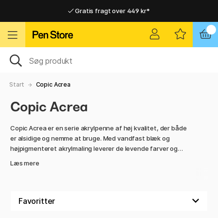
Gratis fragt over 449 kr*
Hurtigt til dør eller pakkeshop
Hurtigt til dør eller pakkeshop
Gratis fragt over 449 kr*
Start
Copic Acrea
Copic Acrea
Copic Acrea er en serie akrylpenne af høj kvalitet, der både
er alsidige og nemme at bruge. Med vandfast blæk og
højpigmenteret akrylmaling leverer de levende farver og
fremragende dækkeevne. Pennene er lugtfrie, giftfri og
Læs mere
syrefrie, hvilket gør dem til et sikkert valg for alle kreative
sjæle.
Det smarte design med dobbeltspids giver en fin spids til
detaljer og en bredere spids til større flader. Når farven er