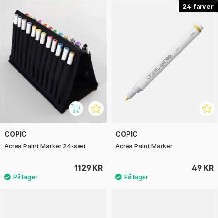
tør, bliver den permanent og vandfast, hvilket gør den ideel
24
til forskellige overflader som papir, træ, plastik og metal.
Copic Acrea er det perfekte valg for dig, der ønsker
præcision, kontrol og en enkel måde at arbejde med
akrylmaling på.
COPIC
COPIC
Acrea Paint Marker 24-sæt
Acrea Paint Marker
1129 KR
49 KR