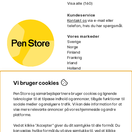
Visa alle (160)
Kundeservice
Kontakt os
via e-mail eller
telefon, hvis du har spørgsmål.
Vores markeder
Sverige
Norge
Finland
Frankrig
Irland
Holland
Tyskland
UK
Vi bruger cookies
EU
Pen Store og samarbejdspartnere bruger cookies og lignende
* Specifikke
fragtvilkår
gælder for
teknologier til at tilpasse indhold og annoncer, tilbyde funktioner til
voluminøse varer.
sociale medier og analysere trafik. Vi kan dele information for at
vise mere relevante annoncer på vores hjemmeside og andre
platforme.
Betal nemt og sikkert
Ved at klikke ”Accepter” giver du dit samtykke til alle formål. Du
kan vælge, hvilke formål du vil give samtykke til, ved at klikke