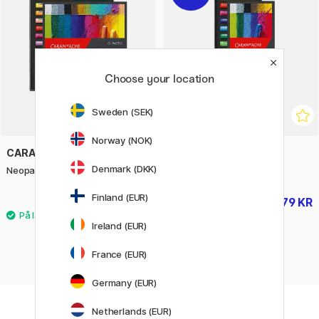
Choose your location
Sweden (SEK)
Norway (NOK)
CARAN D'ACHE
CARAN D'ACHE
Denmark (DKK)
Neopastel sæt 24 stk
Neopastel sæt 12 stk
Finland (EUR)
669 KR
279 KR
349 KR
Ireland (EUR)
France (EUR)
Germany (EUR)
Netherlands (EUR)