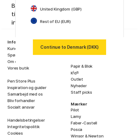
Bliv medlem af Pen Store Plus! Få unikke
United Kingdom (GBP)
tilbud, de seneste nyheder og kreativ
Rest of EU (EUR)
inspiration.
Sortiment
Information
Kunstnerartikler
Continue to Denmark (DKK)
Kundeservice
Hobby & Kreativitet
Spørgsmål og svar
Penne
Om os
Papir & Blok
Vores butik
i
s
K
d
Outlet
Pen Store Plus
Nyheder
Inspiration og guider
Staff picks
Samarbejd med os
Bliv forhandler
Mærker
Socialt ansvar
Pilot
Lamy
Handelsbetingelser
Faber-Castell
Integritetspolitik
Posca
Cookies
Winsor & Newton