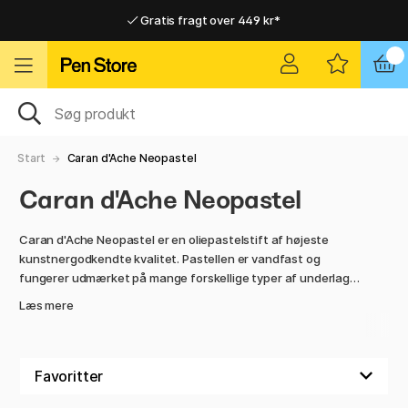
Gratis fragt over 449 kr*
Hurtigt til dør eller pakkeshop
Hurtigt til dør eller pakkeshop
Gratis fragt over 449 kr*
Start
Caran d'Ache Neopastel
Caran d'Ache Neopastel
Caran d'Ache Neopastel er en oliepastelstift af højeste
kunstnergodkendte kvalitet. Pastellen er vandfast og
fungerer udmærket på mange forskellige typer af underlag.
Kunstnere, designere og andre professionelle kan stole på
Læs mere
den eksemplariske lysbestandighed og den høje dækkeevne.