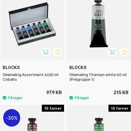
BLOCKX
BLOCKX
Oliemaling Assortment 6x20 ml
Oliemaling Titanium white 60 ml
Cobalts
(Prisgruppe 1)
979 KR
215 KR
15
15
30%