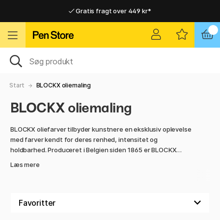
Gratis fragt over 449 kr*
Hurtigt til dør eller pakkeshop
Hurtigt til dør eller pakkeshop
Gratis fragt over 449 kr*
Start
BLOCKX oliemaling
BLOCKX oliemaling
BLOCKX oliefarver tilbyder kunstnere en eksklusiv oplevelse
med farver kendt for deres renhed, intensitet og
holdbarhed. Produceret i Belgien siden 1865 er BLOCKX
oliefarver kendt for deres høje pigmentkoncentration og
Læs mere
fremragende lysægthed. Hver nuance er skabt med
omhyggeligt udvalgte pigmenter blandet med lin- eller
valmueolie for at skabe en rig farve med silkeagtig
konsistens og lang holdbarhed.