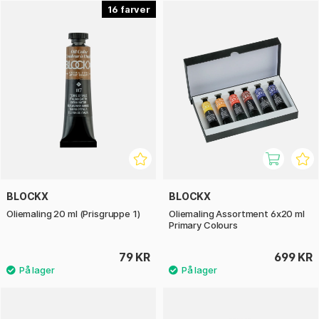
BLOCKX oliefarver er det ideelle valg for dem, der søger en
16
palet med dybe og klare nuancer, perfekte til både
detaljerede arbejder og større kunstværker. Takket være
deres stabilitet og lysægthed forbliver dine værker levende
og intense over tid.
BLOCKX
BLOCKX
Oliemaling 20 ml (Prisgruppe 1)
Oliemaling Assortment 6x20 ml
Primary Colours
79 KR
699 KR