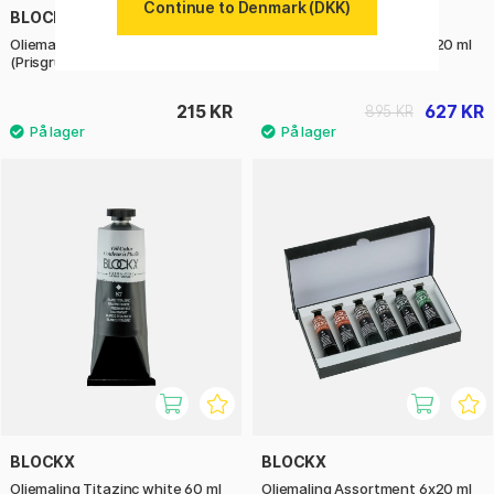
Continue to Denmark (DKK)
BLOCKX
BLOCKX
Oliemaling Zinc white 60 ml
Oliemaling Assortment 6x20 ml
(Prisgruppe 1)
Cadmiums
215 KR
627 KR
895 KR
BLOCKX
BLOCKX
Oliemaling Titazinc white 60 ml
Oliemaling Assortment 6x20 ml