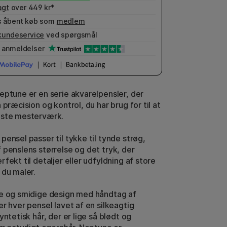
agt
over 449 kr*
 åbent køb som
medlem
kundeservice
ved spørgsmål
anmeldelser
eptune er en serie akvarelpensler, der
 præcision og kontrol, du har brug for til at
æste mesterværk.
ensel passer til tykke til tynde strøg,
 penslens størrelse og det tryk, der
fekt til detaljer eller udfyldning af store
 du maler.
e og smidige design med håndtag af
r hver pensel lavet af en silkeagtig
yntetisk hår, der er lige så blødt og