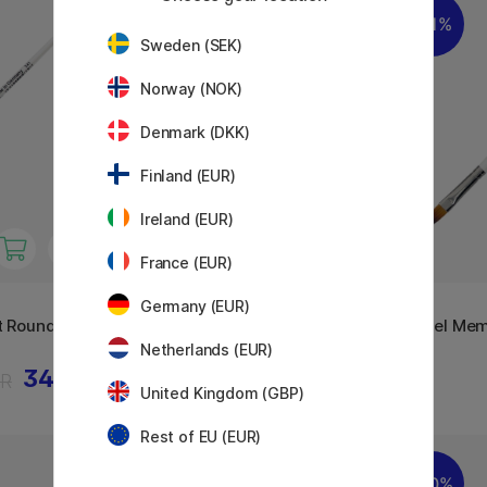
20%
21%
Sweden (SEK)
Norway (NOK)
Denmark (DKK)
Finland (EUR)
Ireland (EUR)
France (EUR)
KUM
KUM
Germany (EUR)
t Round 0
Pensel Memory Point Round 1
Pensel Memo
Netherlands (EUR)
34 KR
35 KR
KR
44 KR
United Kingdom (GBP)
Rest of EU (EUR)
30%