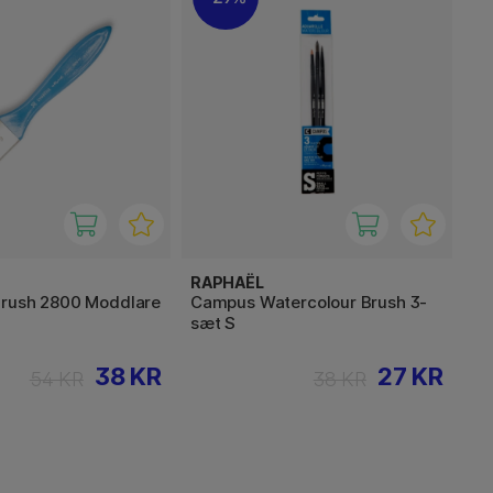
RAPHAËL
rush 2800 Moddlare
Campus Watercolour Brush 3-
sæt S
38 KR
27 KR
54 KR
38 KR