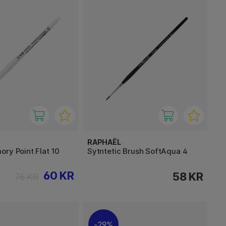
RAPHAËL
ry Point Flat 10
Sytntetic Brush SoftAqua 4
60 KR
58 KR
76 KR
29%