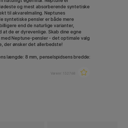
om naturligt egernhår. Neptune er
blødeste og mest absorberende syntetiske
ekt til akvarelmaling. Neptunes
le syntetiske pensler er både mere
illigere end de naturlige varianter,
 at de er dyrevenlige. Skab dine egne
 med Neptune-pensler - det optimale valg
e, der ønsker det allerbedste!
ens længde: 8 mm, penselspidsens bredde:
Varenr:
132768