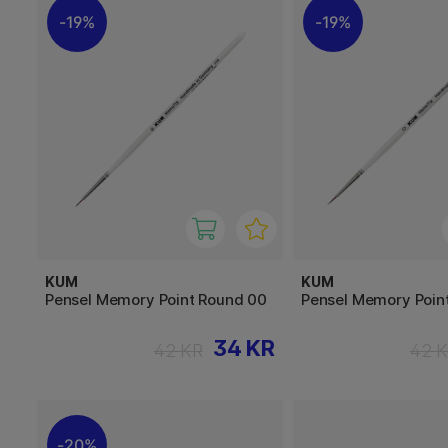
19%
19%
KUM
KUM
Pensel Memory Point Round 00
Pensel Memory Poin
34 KR
42 KR
42 
20%