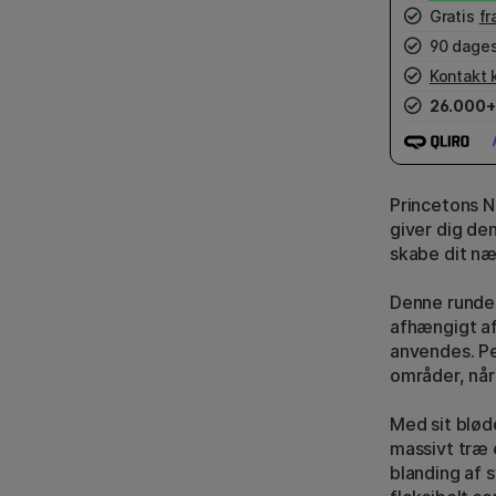
Gratis
fr
90 dages
Kontakt 
26.000+
Princetons N
giver dig den
skabe dit n
Denne runde p
afhængigt af
anvendes. Per
områder, når
Med sit blød
massivt træ e
blanding af s