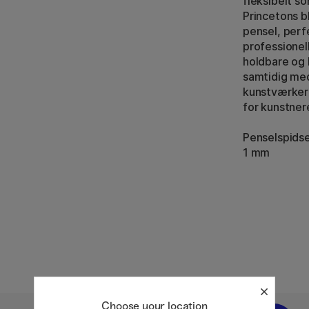
fleksibelt s
Princetons 
pensel, perf
professionel
holdbare og b
samtidig med
kunstværker
for kunstner
Penselspids
1 mm
Choose your location