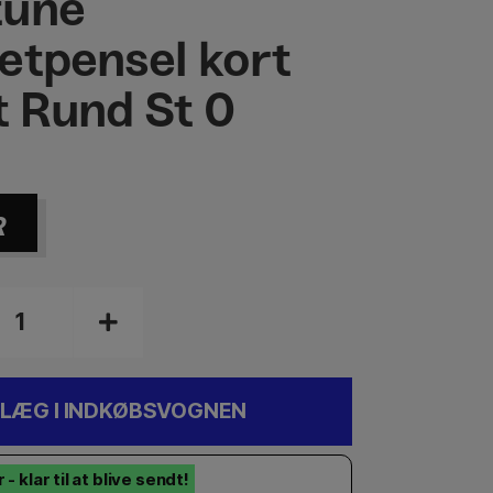
tune
etpensel kort
t Rund St 0
R
LÆG I INDKØBSVOGNEN