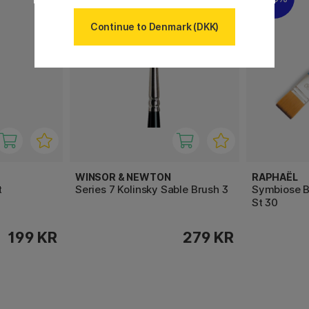
Continue to Denmark (DKK)
WINSOR & NEWTON
RAPHAËL
t
Series 7 Kolinsky Sable Brush 3
Symbiose B
St 30
199 KR
279 KR