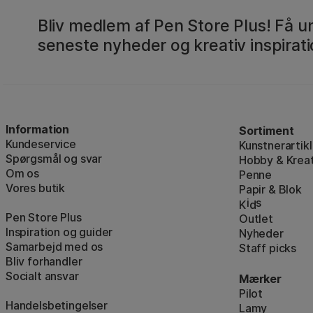
Bliv medlem af Pen Store Plus! Få un
seneste nyheder og kreativ inspirati
Information
Sortiment
Kundeservice
Kunstnerartikl
Spørgsmål og svar
Hobby & Kreat
Om os
Penne
Vores butik
Papir & Blok
i
s
K
d
Pen Store Plus
Outlet
Inspiration og guider
Nyheder
Samarbejd med os
Staff picks
Bliv forhandler
Socialt ansvar
Mærker
Pilot
Handelsbetingelser
Lamy