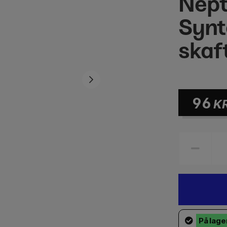
Nep
Synt
skaf
96
K