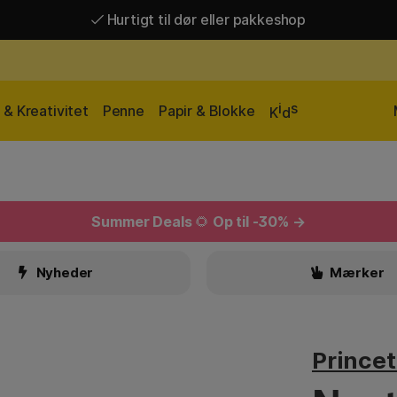
Hurtigt til dør eller pakkeshop
Hurtigt til dør eller pakkeshop
Gratis fragt over 449 kr*
i
s
& Kreativitet
Penne
Papir & Blokke
K
d
Summer Deals
🌻
Op til -30% →
Nyheder
Mærker
Prince