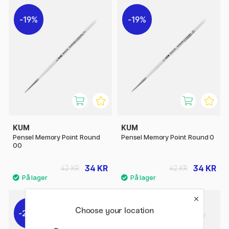
19%
19%
KUM
KUM
Pensel Memory Point Round
Pensel Memory Point Round 0
00
34 KR
34 KR
42 KR
42 KR
Choose your location
20%
21%