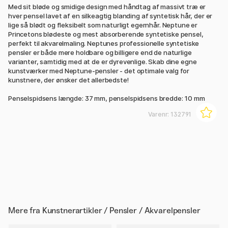
Med sit bløde og smidige design med håndtag af massivt træ er
hver pensel lavet af en silkeagtig blanding af syntetisk hår, der er
lige så blødt og fleksibelt som naturligt egernhår. Neptune er
Princetons blødeste og mest absorberende syntetiske pensel,
perfekt til akvarelmaling. Neptunes professionelle syntetiske
pensler er både mere holdbare og billigere end de naturlige
varianter, samtidig med at de er dyrevenlige. Skab dine egne
kunstværker med Neptune-pensler - det optimale valg for
kunstnere, der ønsker det allerbedste!
Penselspidsens længde: 37 mm, penselspidsens bredde: 10 mm
Varenr:
132791
Mere fra
Kunstnerartikler / Pensler / Akvarelpensler