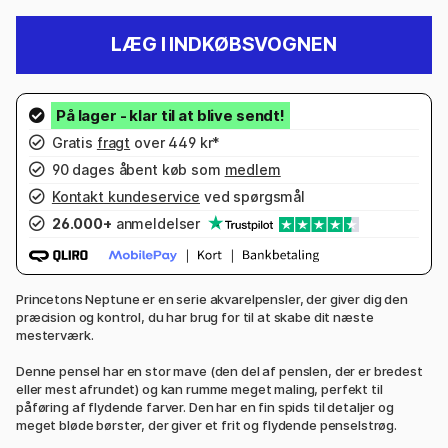
LÆG I INDKØBSVOGNEN
Gratis
fragt
over 449 kr*
90 dages åbent køb som
medlem
Kontakt kundeservice
ved spørgsmål
26.000+
anmeldelser
Princetons Neptune er en serie akvarelpensler, der giver dig den
præcision og kontrol, du har brug for til at skabe dit næste
mesterværk.
Denne pensel har en stor mave (den del af penslen, der er bredest
eller mest afrundet) og kan rumme meget maling, perfekt til
påføring af flydende farver. Den har en fin spids til detaljer og
meget bløde børster, der giver et frit og flydende penselstrøg.