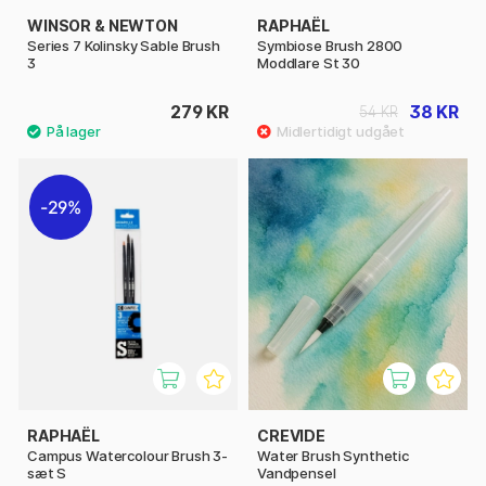
WINSOR & NEWTON
RAPHAËL
Series 7 Kolinsky Sable Brush
Symbiose Brush 2800
3
Moddlare St 30
279 KR
38 KR
54 KR
29%
RAPHAËL
CREVIDE
Campus Watercolour Brush 3-
Water Brush Synthetic
sæt S
Vandpensel