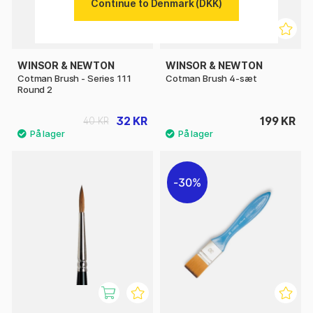
Continue to Denmark (DKK)
WINSOR & NEWTON
WINSOR & NEWTON
Cotman Brush - Series 111
Cotman Brush 4-sæt
Round 2
32 KR
199 KR
40 KR
30%