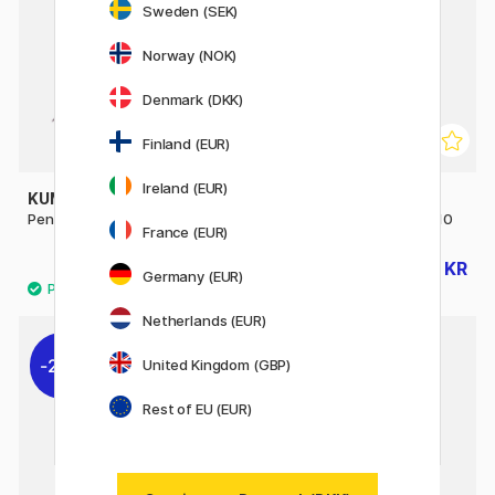
Sweden (SEK)
Norway (NOK)
Denmark (DKK)
Finland (EUR)
Ireland (EUR)
KUM
KUM
Pensel Memory Point Round 1
Pensel Memory Point Flat 10
France (EUR)
35 KR
60 KR
44 KR
76 KR
Germany (EUR)
Netherlands (EUR)
20%
United Kingdom (GBP)
Rest of EU (EUR)