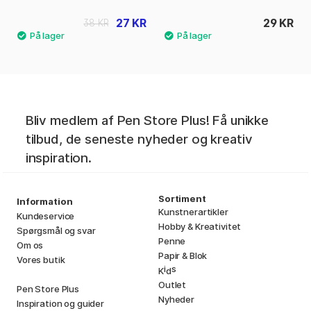
27 KR
29 KR
38 KR
Bliv medlem af Pen Store Plus! Få unikke
tilbud, de seneste nyheder og kreativ
inspiration.
Sortiment
Information
Kunstnerartikler
Kundeservice
Hobby & Kreativitet
Spørgsmål og svar
Penne
Om os
Papir & Blok
Vores butik
i
s
K
d
Outlet
Pen Store Plus
Nyheder
Inspiration og guider