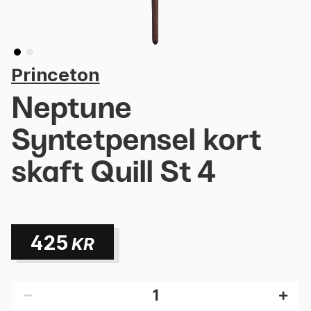
Princeton
Neptune
Syntetpensel kort
skaft Quill St 4
425
KR