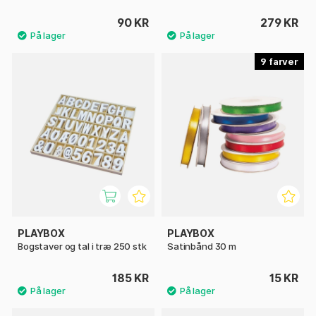
90 KR
279 KR
9
PLAYBOX
PLAYBOX
Bogstaver og tal i træ 250 stk
Satinbånd 30 m
185 KR
15 KR