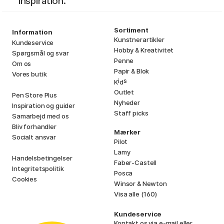
inspiration.
Sortiment
Information
Kunstnerartikler
Kundeservice
Hobby & Kreativitet
Spørgsmål og svar
Penne
Om os
Papir & Blok
Vores butik
i
s
K
d
Outlet
Pen Store Plus
Nyheder
Inspiration og guider
Staff picks
Samarbejd med os
Bliv forhandler
Mærker
Socialt ansvar
Pilot
Lamy
Handelsbetingelser
Faber-Castell
Integritetspolitik
Posca
Cookies
Winsor & Newton
Visa alle (160)
Kundeservice
Kontakt os
via e-mail eller