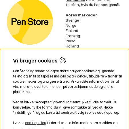
telefon, hvis du har spørgsmål.
Vores markeder
Sverige
Norge
Finland
Frankrig
Irland
Holland
Tyskland
UK
Vi bruger cookies
EU
Pen Store og samarbejdspartnere bruger cookies og lignende
* Specifikke
fragtvilkår
gælder for
teknologier til at tilpasse indhold og annoncer, tilbyde funktioner til
voluminøse varer.
sociale medier og analysere trafik. Vi kan dele information for at
vise mere relevante annoncer på vores hjemmeside og andre
platforme.
Betal nemt og sikkert
Ved at klikke ”Accepter” giver du dit samtykke til alle formål. Du
kan vælge, hvilke formål du vil give samtykke til, ved at klikke
”Indstillinger”, og du kan altid ændre dit valg i vores cookiepolicy.
Hurtig levering til hele Danmark
I vores
cookiepolicy
finder du mere information om cookies, og