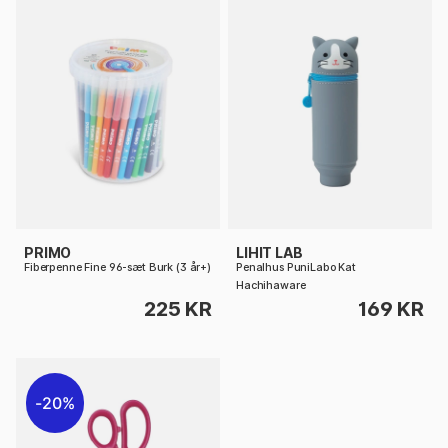
PRIMO
LIHIT LAB
Fiberpenne Fine 96-sæt Burk (3 år+)
Penalhus PuniLabo Kat
Hachihaware
225 KR
169 KR
20%