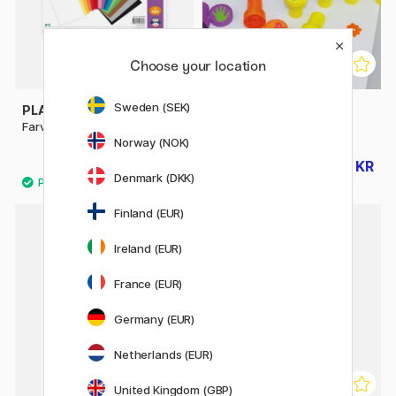
Choose your location
Sweden (SEK)
PLAYBOX
PLAYBOX
Farvet papir 195 st
Stempelsæt børn 26 st
Norway (NOK)
64 KR
77 KR
80 KR
96 KR
Denmark (DKK)
Finland (EUR)
Ireland (EUR)
France (EUR)
Germany (EUR)
Netherlands (EUR)
United Kingdom (GBP)