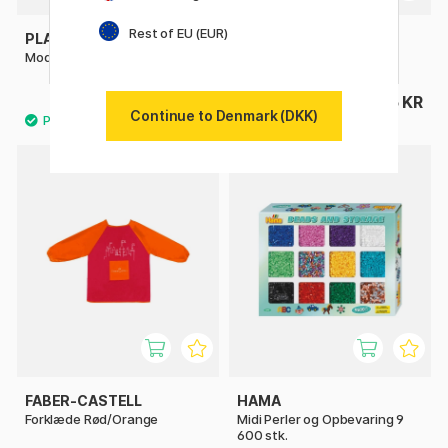
Rest of EU (EUR)
PLAYBOX
PLAYBOX
Model Figur 30 cm
Akrylmaling 12 farver i sæt
82 KR
56 KR
Continue to Denmark (DKK)
FABER-CASTELL
HAMA
Forklæde Rød/Orange
Midi Perler og Opbevaring 9
600 stk.