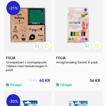
21%
FOLIA
FOLIA
Stempelsæt + stempelpude
Ansigtsmaling Sweet 6-pack
Tillykke med fødselsdagen 9-
pack
60 KR
56 KR
76 KR
30%