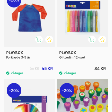
PLAYBOX
PLAYBOX
Forklæde 3-5 år
Glitterlim 12-sæt
45 KR
34 KR
56 KR
20%
20%