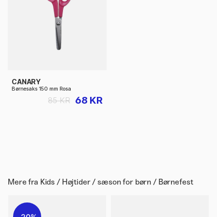
CANARY
Børnesaks 150 mm Rosa
68 KR
85 KR
Mere fra
Kids / Højtider / sæson for børn / Børnefest
20%