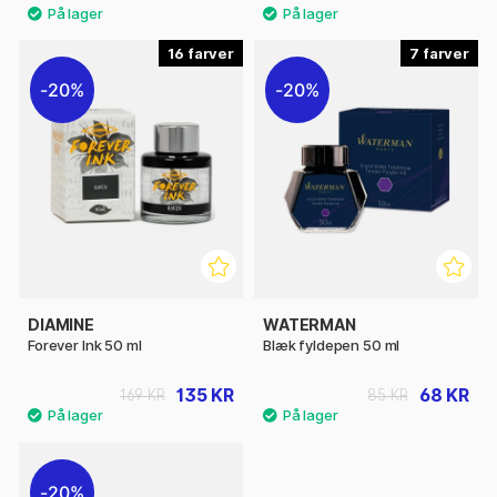
16
7
20%
20%
DIAMINE
WATERMAN
Forever Ink 50 ml
Blæk fyldepen 50 ml
135 KR
68 KR
169 KR
85 KR
20%