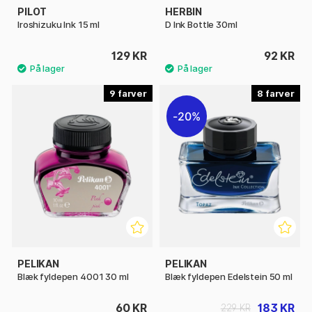
PILOT
HERBIN
Iroshizuku Ink 15 ml
D Ink Bottle 30ml
129 KR
92 KR
9
8
20%
PELIKAN
PELIKAN
Blæk fyldepen 4001 30 ml
Blæk fyldepen Edelstein 50 ml
60 KR
183 KR
229 KR