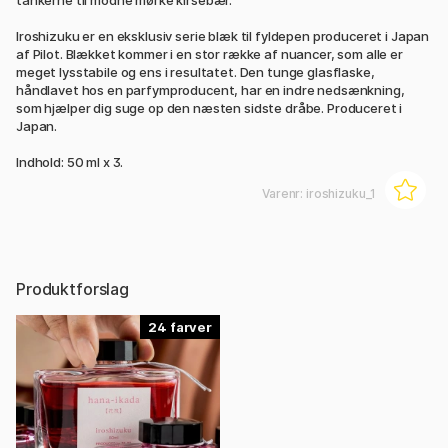
tankerne til modne mørke kirsebær.
Iroshizuku er en eksklusiv serie blæk til fyldepen produceret i Japan
af Pilot. Blækket kommer i en stor række af nuancer, som alle er
meget lysstabile og ens i resultatet. Den tunge glasflaske,
håndlavet hos en parfymproducent, har en indre nedsænkning,
som hjælper dig suge op den næsten sidste dråbe. Produceret i
Japan.
Indhold: 50 ml x 3.
Varenr:
iroshizuku_1
Produktforslag
24