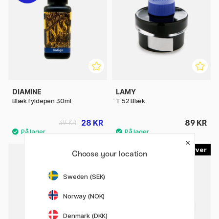
DIAMINE
LAMY
Blæk fyldepen 30ml
T 52 Blæk
28 KR
89 KR
39 KR
10
4
Choose your location
Sweden (SEK)
Norway (NOK)
Denmark (DKK)