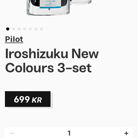
Pilot
Iroshizuku New
Colours 3-set
699
KR