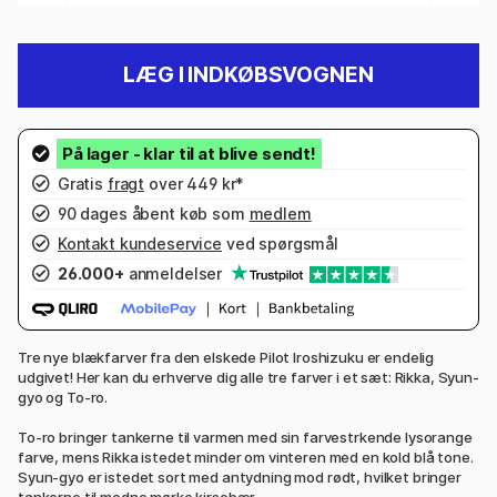
LÆG I INDKØBSVOGNEN
Gratis
fragt
over 449 kr*
90 dages åbent køb som
medlem
Kontakt kundeservice
ved spørgsmål
26.000+
anmeldelser
Tre nye blækfarver fra den elskede Pilot Iroshizuku er endelig
udgivet! Her kan du erhverve dig alle tre farver i et sæt: Rikka, Syun-
gyo og To-ro.
To-ro bringer tankerne til varmen med sin farvestrkende lysorange
farve, mens Rikka istedet minder om vinteren med en kold blå tone.
Syun-gyo er istedet sort med antydning mod rødt, hvilket bringer