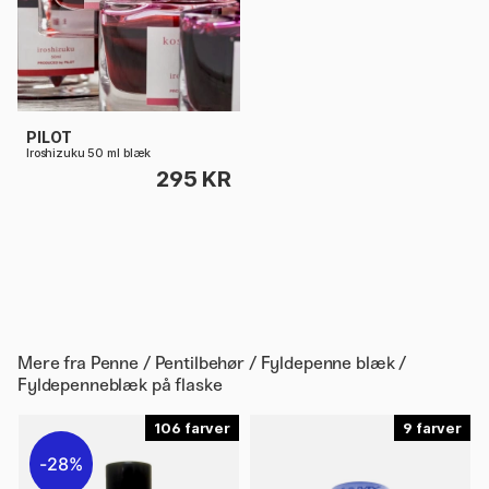
PILOT
Iroshizuku 50 ml blæk
295 KR
Mere fra
Penne / Pentilbehør / Fyldepenne blæk /
Fyldepenneblæk på flaske
106
9
28%