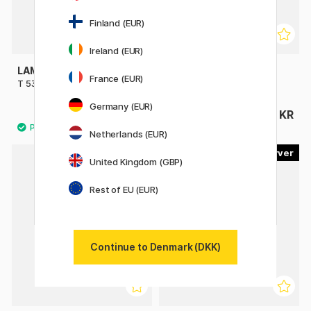
Finland (EUR)
Ireland (EUR)
LAMY
PARKER
France (EUR)
T 53 Crystal Ink Blæk
Quink Blæk 57 ml
Germany (EUR)
129 KR
79 KR
Netherlands (EUR)
24
35
United Kingdom (GBP)
Rest of EU (EUR)
Continue to Denmark (DKK)