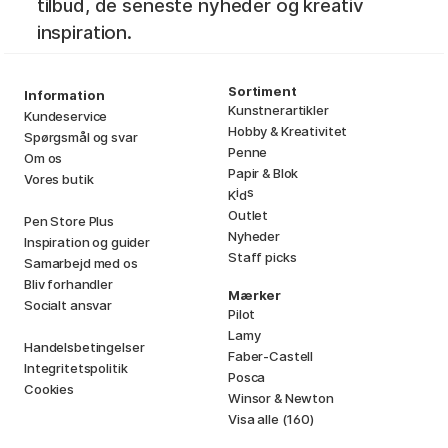
tilbud, de seneste nyheder og kreativ
inspiration.
Sortiment
Information
Kunstnerartikler
Kundeservice
Hobby & Kreativitet
Spørgsmål og svar
Penne
Om os
Papir & Blok
Vores butik
i
s
K
d
Outlet
Pen Store Plus
Nyheder
Inspiration og guider
Staff picks
Samarbejd med os
Bliv forhandler
Mærker
Socialt ansvar
Pilot
Lamy
Handelsbetingelser
Faber-Castell
Integritetspolitik
Posca
Cookies
Winsor & Newton
Visa alle (160)