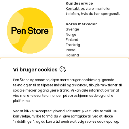
Kundeservice
Kontakt os
via e-mail eller
telefon, hvis du har spørgsmål.
Vores markeder
Sverige
Norge
Finland
Frankrig
Irland
Holland
Tyskland
UK
Vi bruger cookies
EU
Pen Store og samarbejdspartnere bruger cookies og lignende
* Specifikke
fragtvilkår
gælder for
teknologier til at tilpasse indhold og annoncer, tilbyde funktioner til
voluminøse varer.
sociale medier og analysere trafik. Vi kan dele information for at
vise mere relevante annoncer på vores hjemmeside og andre
platforme.
Betal nemt og sikkert
Ved at klikke ”Accepter” giver du dit samtykke til alle formål. Du
kan vælge, hvilke formål du vil give samtykke til, ved at klikke
”Indstillinger”, og du kan altid ændre dit valg i vores cookiepolicy.