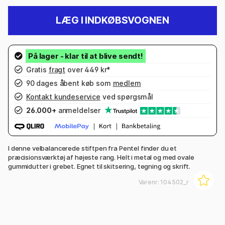
LÆG I INDKØBSVOGNEN
Gratis
fragt
over 449 kr*
90 dages åbent køb som
medlem
Kontakt kundeservice
ved spørgsmål
26.000+
anmeldelser
I denne velbalancerede stiftpen fra Pentel finder du et
præcisionsværktøj af højeste rang. Helt i metal og med ovale
gummidutter i grebet. Egnet til skitsering, tegning og skrift.
Varenr:
104502_r