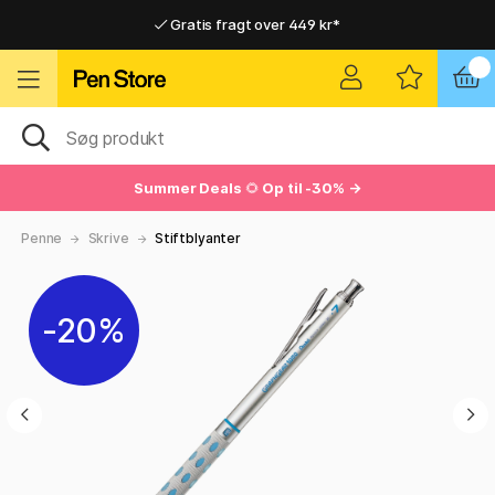
Gratis fragt over 449 kr*
Hurtigt til dør eller pakkeshop
Hurtigt til dør eller pakkeshop
Gratis fragt over 449 kr*
Summer Deals
🌻
Op til -30% →
Penne
Skrive
Stiftblyanter
20%