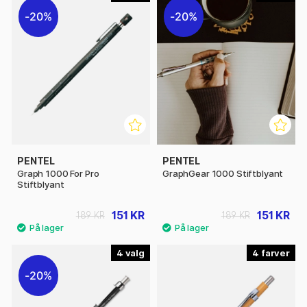
20%
20%
PENTEL
PENTEL
Graph 1000 For Pro
GraphGear 1000 Stiftblyant
Stiftblyant
151 KR
151 KR
189 KR
189 KR
4
4
20%