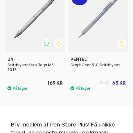
UNI
PENTEL
Stiftblyant Kuru Toga M5-
GraphGear 510 Stiftblyant
1017
169 KR
63 KR
79 KR
Bliv medlem af Pen Store Plus! Få unikke
tilbud, de seneste nyheder og kreativ