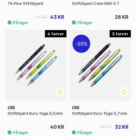
TK-Fine Stiftblyant
Stiftblyant Color ENO 0.7
43 KR
28 KR
54 KR
4
3
20%
UNI
UNI
Stiftblyant Kuru Toga 0,5 mm
Stiftblyant Kuru Toga 0,7 mm
40 KR
32 KR
40 KR