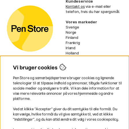
Kundeservice
Kontakt os
via e-mail eller
telefon, hvis du har spørgsmål.
Vores markeder
Sverige
Norge
Finland
Frankrig
Irland
Holland
Tyskland
UK
Vi bruger cookies
EU
Pen Store og samarbejdspartnere bruger cookies og lignende
* Specifikke
fragtvilkår
gælder for
teknologier til at tilpasse indhold og annoncer, tilbyde funktioner til
voluminøse varer.
sociale medier og analysere trafik. Vi kan dele information for at
vise mere relevante annoncer på vores hjemmeside og andre
platforme.
Betal nemt og sikkert
Ved at klikke ”Accepter” giver du dit samtykke til alle formål. Du
kan vælge, hvilke formål du vil give samtykke til, ved at klikke
”Indstillinger”, og du kan altid ændre dit valg i vores cookiepolicy.