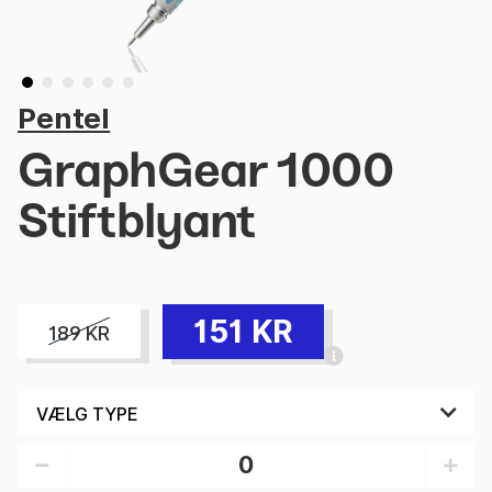
Pentel
GraphGear 1000
Stiftblyant
151
KR
189
KR