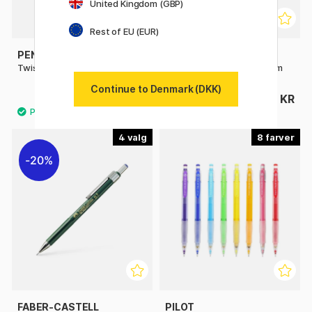
United Kingdom (GBP)
Rest of EU (EUR)
PENTEL
FABER-CASTELL
Twist-Erase Stiftblyant
TK 4600 Mindeholder 2 mm
Continue to Denmark (DKK)
59 KR
94 KR
4
8
20%
FABER-CASTELL
PILOT