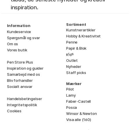
inspiration.
Sortiment
Information
Kunstnerartikler
Kundeservice
Hobby & Kreativitet
Spørgsmål og svar
Penne
Om os
Papir & Blok
Vores butik
i
s
K
d
Outlet
Pen Store Plus
Nyheder
Inspiration og guider
Staff picks
Samarbejd med os
Bliv forhandler
Mærker
Socialt ansvar
Pilot
Lamy
Handelsbetingelser
Faber-Castell
Integritetspolitik
Posca
Cookies
Winsor & Newton
Visa alle (160)