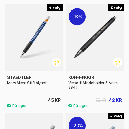
4
2
19%
STAEDTLER
KOH-I-NOOR
Mars Micro Stiftblyant
Versatil Mindeholder 5.6 mm
5347
45 KR
42 KR
52 KR
4
20%