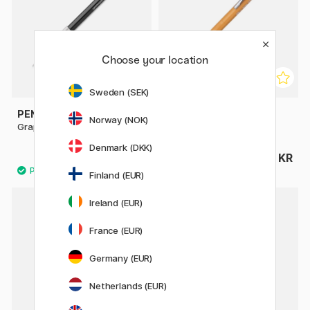
Choose your location
Sweden (SEK)
PENTEL
PENTEL
Norway (NOK)
GraphGear 500 Stiftblyant
Sharp Stiftblyant
Denmark (DKK)
63 KR
55 KR
79 KR
Finland (EUR)
5
Ireland (EUR)
France (EUR)
Germany (EUR)
Netherlands (EUR)