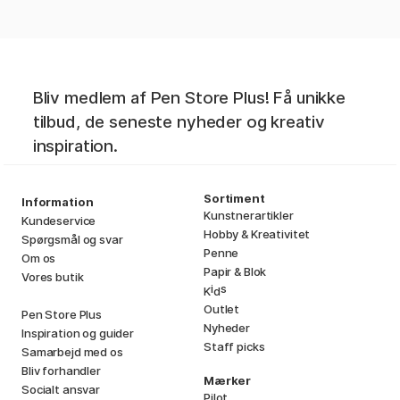
Bliv medlem af Pen Store Plus! Få unikke
tilbud, de seneste nyheder og kreativ
inspiration.
Sortiment
Information
Kunstnerartikler
Kundeservice
Hobby & Kreativitet
Spørgsmål og svar
Penne
Om os
Papir & Blok
Vores butik
i
s
K
d
Outlet
Pen Store Plus
Nyheder
Inspiration og guider
Staff picks
Samarbejd med os
Bliv forhandler
Mærker
Socialt ansvar
Pilot