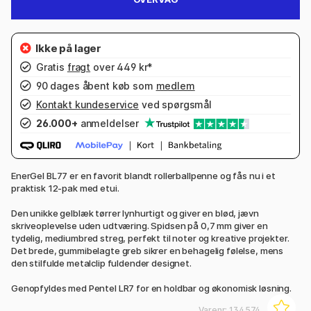
Gratis
fragt
over 449 kr*
90 dages åbent køb som
medlem
Kontakt kundeservice
ved spørgsmål
26.000+
anmeldelser
EnerGel BL77 er en favorit blandt rollerballpenne og fås nu i et
praktisk 12-pak med etui.
Den unikke gelblæk tørrer lynhurtigt og giver en blød, jævn
skriveoplevelse uden udtværing. Spidsen på 0,7 mm giver en
tydelig, mediumbred streg, perfekt til noter og kreative projekter.
Det brede, gummibelagte greb sikrer en behagelig følelse, mens
den stilfulde metalclip fuldender designet.
Genopfyldes med Pentel LR7 for en holdbar og økonomisk løsning.
Varenr:
134574