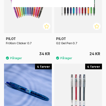
PILOT
PILOT
FriXion Clicker 0.7
G2 Gel Pen 0.7
34 KR
24 KR
4
4