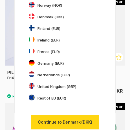
10
8
Norway (NOK)
Denmark (DKK)
Finland (EUR)
Ireland (EUR)
France (EUR)
Germany (EUR)
PILOT
PILOT
Netherlands (EUR)
FriXion Ball 0.7
FriXion Clicker 0.5
United Kingdom (GBP)
34 KR
34 KR
Rest of EU (EUR)
13
12
Continue to Denmark (DKK)