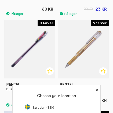
60 KR
23 KR
29 KR
8
9
PENTEL
PENTEL
Dual Metallic Hybrid Gel Pen
Hybrid Gel Grip DX Metallic
Choose your location
22 KR
32 KR
Sweden (SEK)