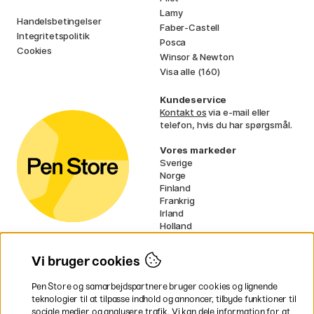
Lamy
Handelsbetingelser
Faber-Castell
Integritetspolitik
Posca
Cookies
Winsor & Newton
Visa alle (160)
Kundeservice
Kontakt os
via e-mail eller
telefon, hvis du har spørgsmål.
Vores markeder
Sverige
Norge
Finland
Frankrig
Irland
Holland
Tyskland
UK
Vi bruger cookies
EU
Pen Store og samarbejdspartnere bruger cookies og lignende
* Specifikke
fragtvilkår
gælder for
teknologier til at tilpasse indhold og annoncer, tilbyde funktioner til
voluminøse varer.
sociale medier og analysere trafik. Vi kan dele information for at