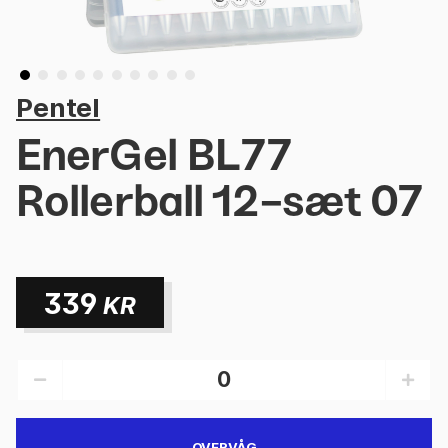
Pentel
EnerGel BL77
Rollerball 12-sæt 07
339
KR
OVERVÅG