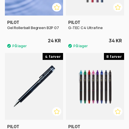
PILOT
PILOT
Gel Rollerball Begreen B2P 07
G-TEC C4 Ultrafine
24 KR
34 KR
4
8
PILOT
PILOT