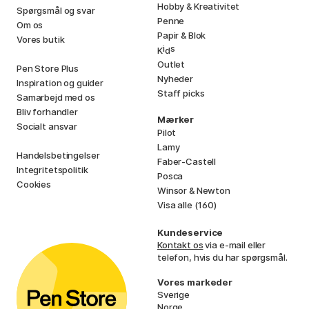
Hobby & Kreativitet
Spørgsmål og svar
Penne
Om os
Papir & Blok
Vores butik
i
s
K
d
Outlet
Pen Store Plus
Nyheder
Inspiration og guider
Staff picks
Samarbejd med os
Bliv forhandler
Mærker
Socialt ansvar
Pilot
Lamy
Handelsbetingelser
Faber-Castell
Integritetspolitik
Posca
Cookies
Winsor & Newton
Visa alle (160)
Kundeservice
Kontakt os
via e-mail eller
telefon, hvis du har spørgsmål.
Vores markeder
Sverige
Norge