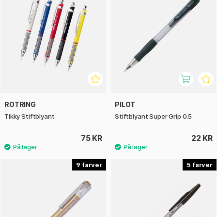
ROTRING
PILOT
Tikky Stiftblyant
Stiftblyant Super Grip 0.5
75 KR
22 KR
9
5