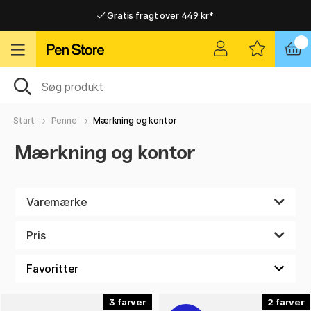
Gratis fragt over 449 kr*
Hurtigt til dør eller pakkeshop
Hurtigt til dør eller pakkeshop
Gratis fragt over 449 kr*
Start
Penne
Mærkning og kontor
Mærkning og kontor
Varemærke
Pris
3
2