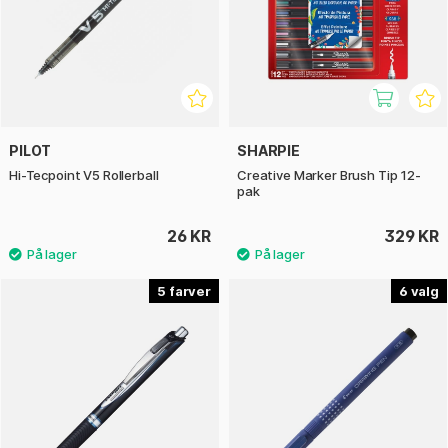
PILOT
SHARPIE
Hi-Tecpoint V5 Rollerball
Creative Marker Brush Tip 12-
pak
26 KR
329 KR
5
6