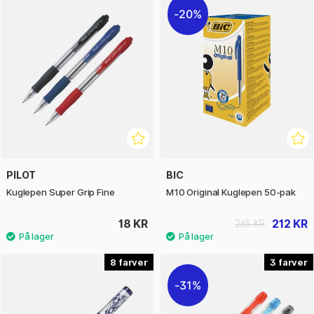
20%
PILOT
BIC
Kuglepen Super Grip Fine
M10 Original Kuglepen 50-pak
18 KR
212 KR
265 KR
8
3
31%