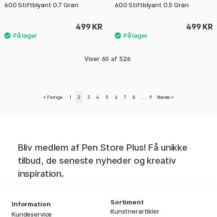
600 Stiftblyant 0.7 Grøn
600 Stiftblyant 0.5 Grøn
499 KR
499 KR
Viser
60
af
526
«
Forrige
1
2
3
4
5
6
7
8
..
9
Næste
»
Bliv medlem af Pen Store Plus! Få unikke
tilbud, de seneste nyheder og kreativ
inspiration.
Sortiment
Information
Kunstnerartikler
Kundeservice