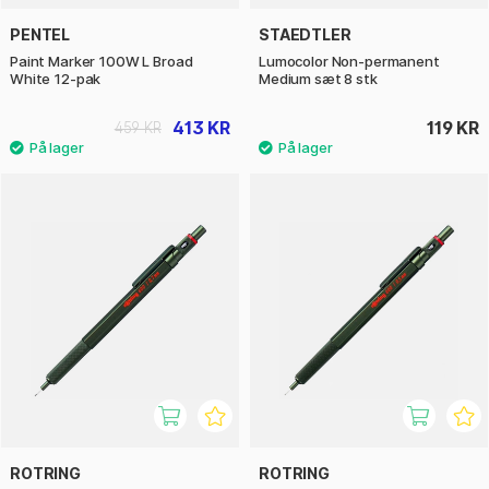
PENTEL
STAEDTLER
Paint Marker 100W L Broad
Lumocolor Non-permanent
White 12-pak
Medium sæt 8 stk
413 KR
119 KR
459 KR
ROTRING
ROTRING