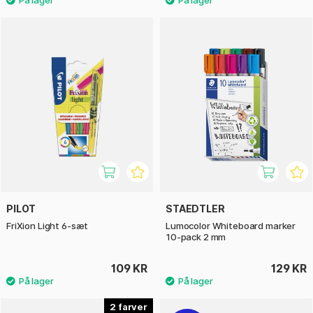
PILOT
STAEDTLER
FriXion Light 6-sæt
Lumocolor Whiteboard marker
10-pack 2 mm
109 KR
129 KR
2