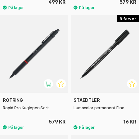
499 KR
579 KR
8
ROTRING
STAEDTLER
Rapid Pro Kuglepen Sort
Lumocolor permanent Fine
579 KR
16 KR