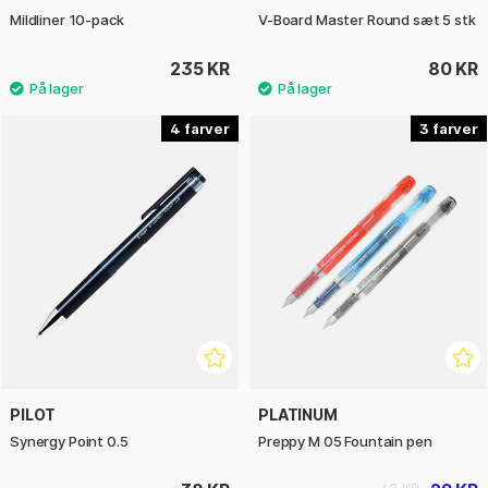
Mildliner 10-pack
V-Board Master Round sæt 5 stk
235 KR
80 KR
4
3
PILOT
PLATINUM
Synergy Point 0.5
Preppy M 05 Fountain pen