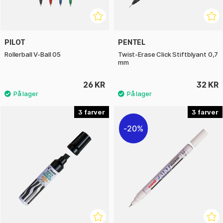
PILOT
PENTEL
Rollerball V-Ball 05
Twist-Erase Click Stiftblyant 0,7
mm
26 KR
32 KR
3
3
20%