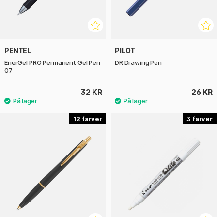
PENTEL
PILOT
EnerGel PRO Permanent Gel Pen
DR Drawing Pen
07
32 KR
26 KR
12
3