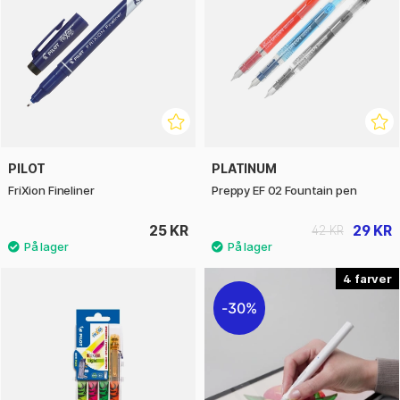
PILOT
PLATINUM
FriXion Fineliner
Preppy EF 02 Fountain pen
25 KR
29 KR
42 KR
4
30%