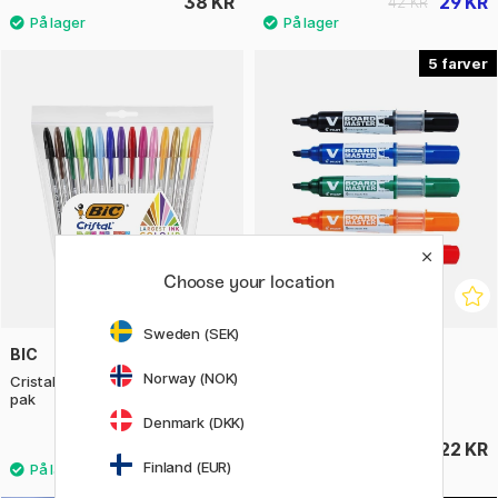
38 KR
29 KR
42 KR
5
Choose your location
Sweden (SEK)
BIC
PILOT
Norway (NOK)
Cristal Multicolor Kuglepen 15-
V-Board Master Chisel
pak
Denmark (DKK)
120 KR
22 KR
Finland (EUR)