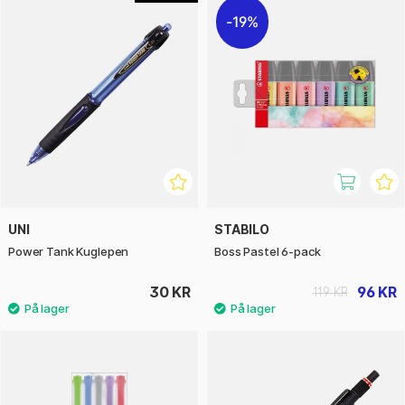
19%
UNI
STABILO
Power Tank Kuglepen
Boss Pastel 6-pack
30 KR
96 KR
119 KR