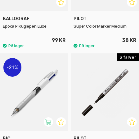
BALLOGRAF
PILOT
Epoca P Kuglepen Luxe
Super Color Marker Medium
99 KR
38 KR
3
21%
BIC
PILOT