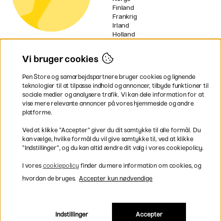
Finland
Frankrig
Irland
Holland
Tyskland
UK
Vi bruger cookies
EU
Pen Store og samarbejdspartnere bruger cookies og lignende
* Specifikke
fragtvilkår
gælder for
teknologier til at tilpasse indhold og annoncer, tilbyde funktioner til
voluminøse varer.
sociale medier og analysere trafik. Vi kan dele information for at
vise mere relevante annoncer på vores hjemmeside og andre
platforme.
Betal nemt og sikkert
Ved at klikke ”Accepter” giver du dit samtykke til alle formål. Du
kan vælge, hvilke formål du vil give samtykke til, ved at klikke
”Indstillinger”, og du kan altid ændre dit valg i vores cookiepolicy.
Hurtig levering til hele Danmark
I vores
cookiepolicy
finder du mere information om cookies, og
hvordan de bruges.
Accepter kun nødvendige
Indstillinger
Accepter
Inkl. moms
|
Exkl. moms