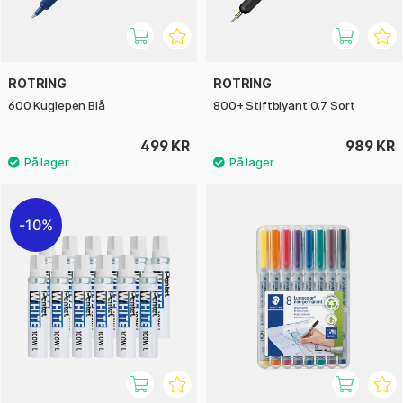
ROTRING
ROTRING
600 Kuglepen Blå
800+ Stiftblyant 0.7 Sort
499 KR
989 KR
10%