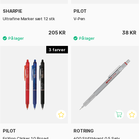
SHARPIE
PILOT
Ultrafine Marker sæt 12 stk
V-Pen
205 KR
38 KR
3
PILOT
ROTRING
FriXion Clicker 1.0 Broad
600 Stiftblyant 0.5 Sølv