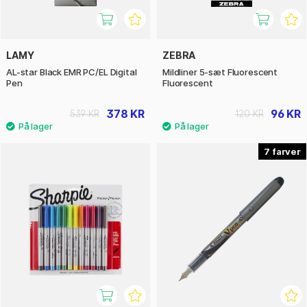
LAMY
ZEBRA
AL-star Black EMR PC/EL Digital
Mildliner 5-sæt Fluorescent
Pen
Fluorescent
378 KR
96 KR
539 KR
120 KR
7