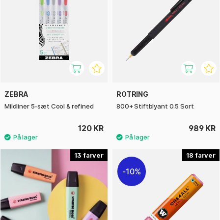
ZEBRA
ROTRING
Mildliner 5-sæt Cool & refined
800+ Stiftblyant 0.5 Sort
120 KR
989 KR
13
18
10%