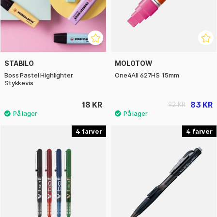
STABILO
MOLOTOW
Boss Pastel Highlighter
One4All 627HS 15mm
Stykkevis
18 KR
83 KR
92 KR
4
4