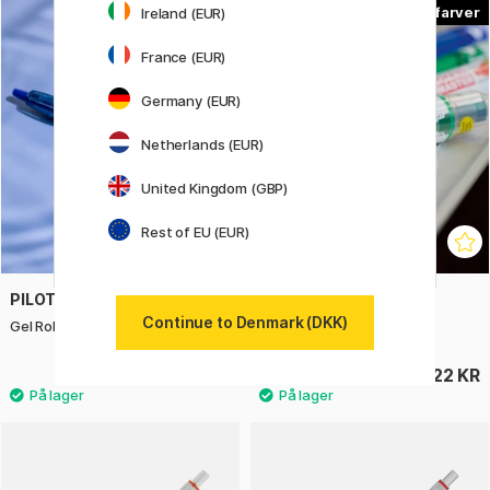
4
5
Ireland (EUR)
France (EUR)
Germany (EUR)
Netherlands (EUR)
United Kingdom (GBP)
Rest of EU (EUR)
PILOT
PILOT
Continue to Denmark (DKK)
Gel Rollerball Begreen B2P 07
V-Board Master Round
24 KR
22 KR