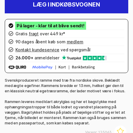
LÆG I INDKØBSVOGNEN
Gratis
fragt
over 449 kr*
90 dages åbent køb som
medlem
Kontakt kundeservice
ved spørgsmål
26.000+
anmeldelser
Svenskproduceret ramme med træ fra nordiske skove. Beklædt
med ægte egefiner. Rammens bredde er 13 mm, hvilket gør den til
en klassisk neutral egetræsramme, der lader motivet være i fokus.
Rammen leveres med klart akrylglas og har et bagstykke med
ophængningsstropper til både lodret og vandret placering på
væggen. Bagstykket holdes på plads af bøjelige stifter og er let at
fjerne, når billedet er monteret. Rammen kan også bruges sammen
med en passepartout, som kan købes separat.
Varenr:
135063