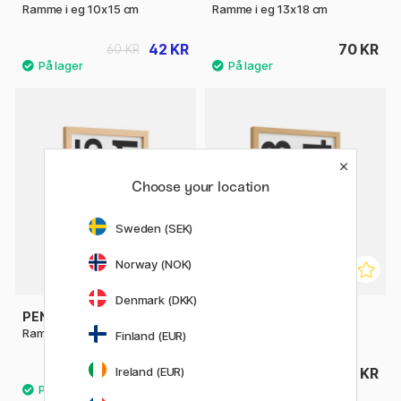
Ramme i eg 10x15 cm
Ramme i eg 13x18 cm
42 KR
70 KR
60 KR
Choose your location
Sweden (SEK)
Norway (NOK)
Denmark (DKK)
PEN STORE
PEN STORE
Ramme i eg 15x21 cm
Ramme i eg 18x24 cm
Finland (EUR)
Ireland (EUR)
89 KR
109 KR