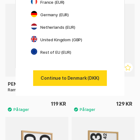
France (EUR)
Germany (EUR)
Netherlands (EUR)
United Kingdom (GBP)
Rest of EU (EUR)
Continue to Denmark (DKK)
PEN STORE
PEN STORE
Ramme i eg 21x29,7 cm A4
Ramme i eg 24x30 cm
119 KR
129 KR