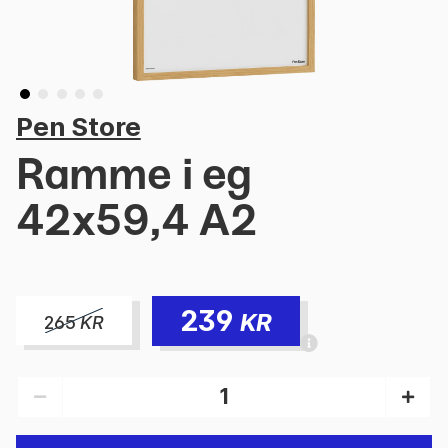
Pen Store
Ramme i eg
42x59,4 A2
239
KR
265
KR